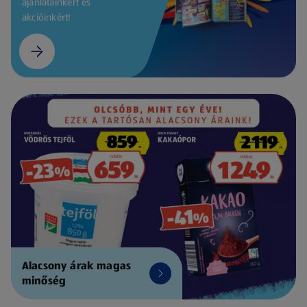
ajánlatainkért és
akcióinkért!
Alacsony árak magas
minőség