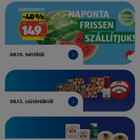
08.10. hétfőtől
08.13. csütörtöktől