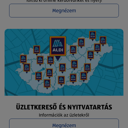
Töltsd ki online kérdőívünket és nyerj!
Megnézem
ÜZLETKERESŐ ÉS NYITVATARTÁS
Információk az üzletekről
Megnézem