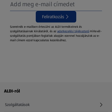
Feliratkozás
Szeretnék e-mailben értesülni az ALDI termékeinek és
szolgáltatásainak kínálatáról, és az
adatkezelési tájékoztató
Hírlevél-
szolgáltatás pontjában foglaltak alapján ezennel hozzájárulok az e-
mail címem ezzel kapcsolatos kezeléséhez.
Láblécmenü - további linkek
ALDI-ról
Szolgáltatások