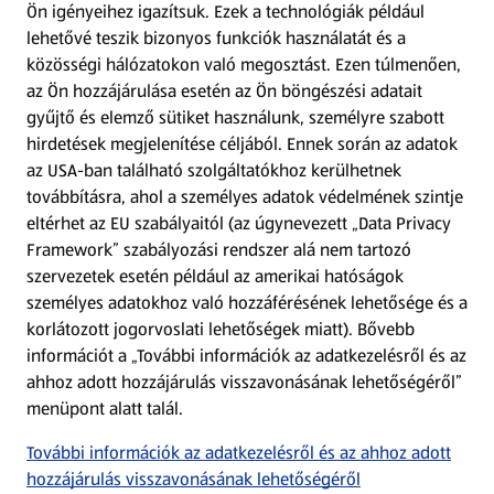
Ön igényeihez igazítsuk.
Ezek a technológiák például
lehetővé teszik bizonyos funkciók használatát és a
Fizetési lehetőségek
közösségi hálózatokon való megosztást. Ezen túlmenően,
az Ön hozzájárulása esetén az Ön böngészési adatait
ALDI utalványok
gyűjtő és elemző sütiket használunk, személyre szabott
hirdetések megjelenítése céljából. Ennek során az adatok
az USA-ban található szolgáltatókhoz kerülhetnek
Árcsökkentés
továbbításra, ahol a személyes adatok védelmének szintje
eltérhet az EU szabályaitól (az úgynevezett „Data Privacy
Adattörlő alkalmazás
Framework” szabályozási rendszer alá nem tartozó
szervezetek esetén például az amerikai hatóságok
Szervizpont
személyes adatokhoz való hozzáférésének lehetősége és a
(új oldalon nyílik meg)
korlátozott jogorvoslati lehetőségek miatt). Bővebb
információt a „További információk az adatkezelésről és az
Fedezz fel minket az interneten!
ahhoz adott hozzájárulás visszavonásának lehetőségéről”
menüpont alatt talál.
Töltsd le az ALDI Magyarország applikációt!
További információk az adatkezelésről és az ahhoz adott
hozzájárulás visszavonásának lehetőségéről