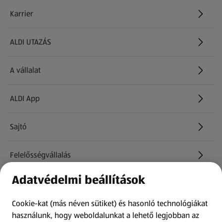
Karrier
(új oldalon nyílik meg)
ALDI UTAZÁS
(új oldalon nyílik meg)
A vállalat
ALDI App
Sajtó
Felelősségvállalás
Adatvédelmi beállítások
Információk
Cookie-kat (más néven sütiket) és hasonló technológiákat
Kérdőív
használunk, hogy weboldalunkat a lehető legjobban az