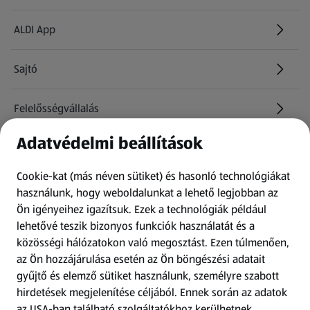
ALDI App
Sajtó
Felelősségvállalás
Adatvédelmi beállítások
Információk
Cookie-kat (más néven sütiket) és hasonló technológiákat
Kérdőív
használunk, hogy weboldalunkat a lehető legjobban az
Ön igényeihez igazítsuk.
Ezek a technológiák például
lehetővé teszik bizonyos funkciók használatát és a
Fizetési lehetőségek
közösségi hálózatokon való megosztást. Ezen túlmenően,
az Ön hozzájárulása esetén az Ön böngészési adatait
ALDI utalványok
gyűjtő és elemző sütiket használunk, személyre szabott
hirdetések megjelenítése céljából. Ennek során az adatok
az USA-ban található szolgáltatókhoz kerülhetnek
Árcsökkentés