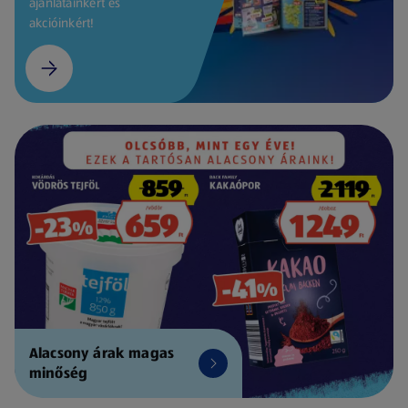
ajánlatainkért és
akcióinkért!
Alacsony árak magas
minőség