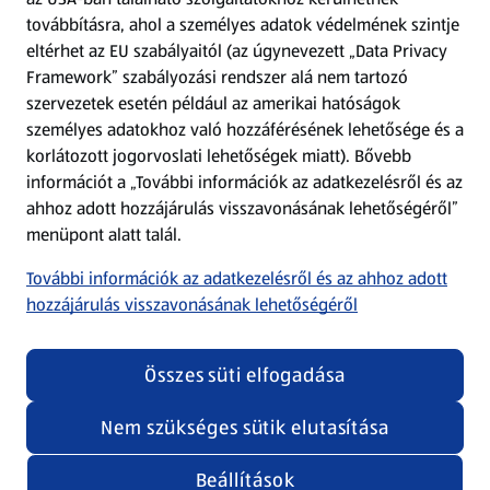
továbbításra, ahol a személyes adatok védelmének szintje
eltérhet az EU szabályaitól (az úgynevezett „Data Privacy
Adattörlő alkalmazás
Framework” szabályozási rendszer alá nem tartozó
szervezetek esetén például az amerikai hatóságok
Szervizpont
személyes adatokhoz való hozzáférésének lehetősége és a
(új oldalon nyílik meg)
korlátozott jogorvoslati lehetőségek miatt). Bővebb
információt a „További információk az adatkezelésről és az
Fedezz fel minket az interneten!
ahhoz adott hozzájárulás visszavonásának lehetőségéről”
menüpont alatt talál.
Töltsd le az ALDI Magyarország applikációt!
További információk az adatkezelésről és az ahhoz adott
hozzájárulás visszavonásának lehetőségéről
Összes süti elfogadása
Nem szükséges sütik elutasítása
Adatvédelem és szabályzat
Cookie beállítások módosítása
Felhasználási feltételek
Beállítások
(új oldalon nyílik meg)
Adatvédelem / Impresszum
Security policy