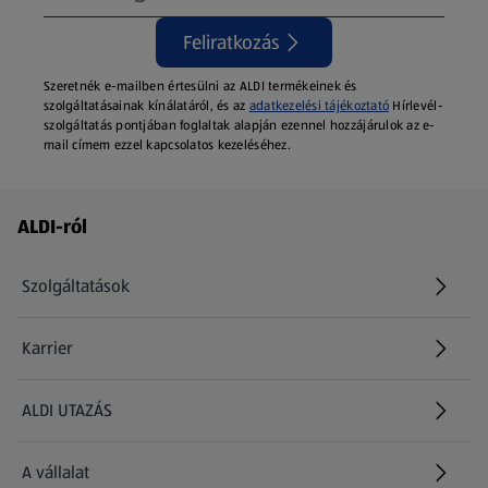
Feliratkozás
Szeretnék e-mailben értesülni az ALDI termékeinek és
szolgáltatásainak kínálatáról, és az
adatkezelési tájékoztató
Hírlevél-
szolgáltatás pontjában foglaltak alapján ezennel hozzájárulok az e-
mail címem ezzel kapcsolatos kezeléséhez.
Láblécmenü - további linkek
ALDI-ról
Szolgáltatások
Karrier
(új oldalon nyílik meg)
ALDI UTAZÁS
(új oldalon nyílik meg)
A vállalat