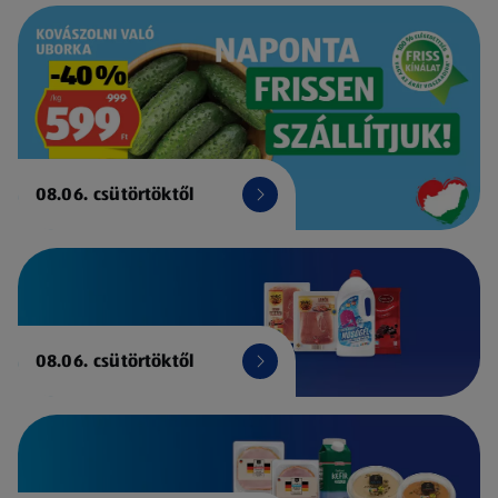
08.06. csütörtöktől
08.06. csütörtöktől