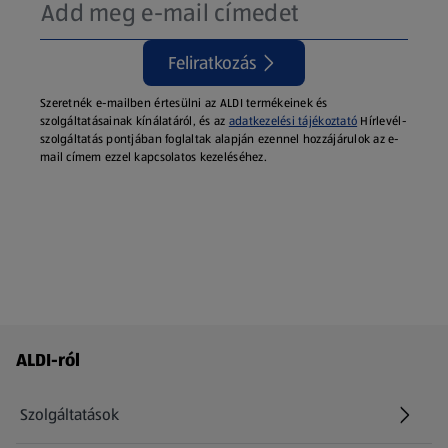
Feliratkozás
Szeretnék e-mailben értesülni az ALDI termékeinek és
szolgáltatásainak kínálatáról, és az
adatkezelési tájékoztató
Hírlevél-
szolgáltatás pontjában foglaltak alapján ezennel hozzájárulok az e-
mail címem ezzel kapcsolatos kezeléséhez.
Láblécmenü - további linkek
ALDI-ról
Szolgáltatások