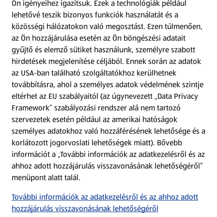
Ön igényeihez igazítsuk.
Ezek a technológiák például
lehetővé teszik bizonyos funkciók használatát és a
Fizetési lehetőségek
közösségi hálózatokon való megosztást. Ezen túlmenően,
az Ön hozzájárulása esetén az Ön böngészési adatait
ALDI utalványok
gyűjtő és elemző sütiket használunk, személyre szabott
hirdetések megjelenítése céljából. Ennek során az adatok
az USA-ban található szolgáltatókhoz kerülhetnek
Árcsökkentés
továbbításra, ahol a személyes adatok védelmének szintje
eltérhet az EU szabályaitól (az úgynevezett „Data Privacy
Adattörlő alkalmazás
Framework” szabályozási rendszer alá nem tartozó
szervezetek esetén például az amerikai hatóságok
Szervizpont
személyes adatokhoz való hozzáférésének lehetősége és a
(új oldalon nyílik meg)
korlátozott jogorvoslati lehetőségek miatt). Bővebb
információt a „További információk az adatkezelésről és az
Fedezz fel minket az interneten!
ahhoz adott hozzájárulás visszavonásának lehetőségéről”
menüpont alatt talál.
Töltsd le az ALDI Magyarország applikációt!
További információk az adatkezelésről és az ahhoz adott
hozzájárulás visszavonásának lehetőségéről