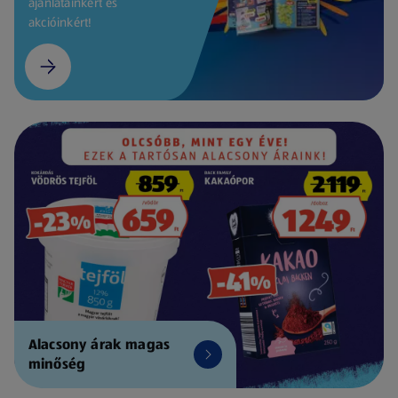
ajánlatainkért és
akcióinkért!
Alacsony árak magas
minőség