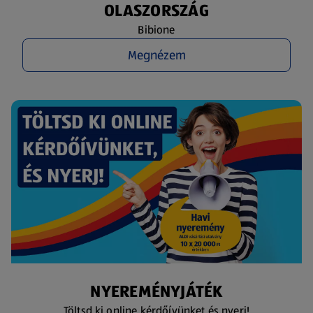
OLASZORSZÁG
Bibione
Megnézem
NYEREMÉNYJÁTÉK
Töltsd ki online kérdőívünket és nyerj!