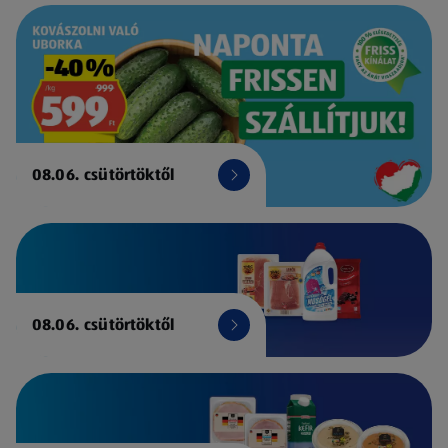
08.06. csütörtöktől
08.06. csütörtöktől