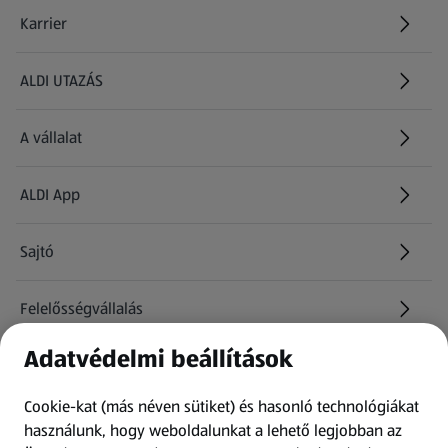
Karrier
(új oldalon nyílik meg)
ALDI UTAZÁS
(új oldalon nyílik meg)
A vállalat
ALDI App
Sajtó
Felelősségvállalás
Adatvédelmi beállítások
Információk
Cookie-kat (más néven sütiket) és hasonló technológiákat
Kérdőív
használunk, hogy weboldalunkat a lehető legjobban az