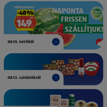
08.10. hétfőtől
08.13. csütörtöktől