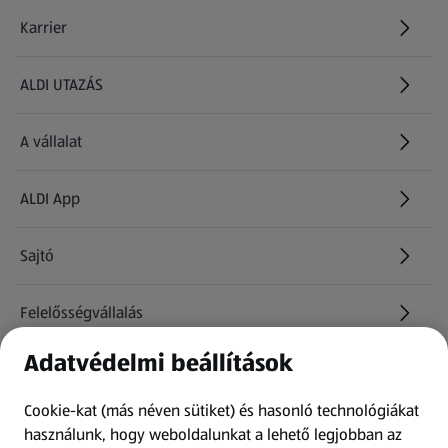
Karrier
(új oldalon nyílik meg)
ALDI UTAZÁS
(új oldalon nyílik meg)
A vállalat
ALDI App
Sajtó
Felelősségvállalás
Adatvédelmi beállítások
Információk
Cookie-kat (más néven sütiket) és hasonló technológiákat
Kérdőív
használunk, hogy weboldalunkat a lehető legjobban az