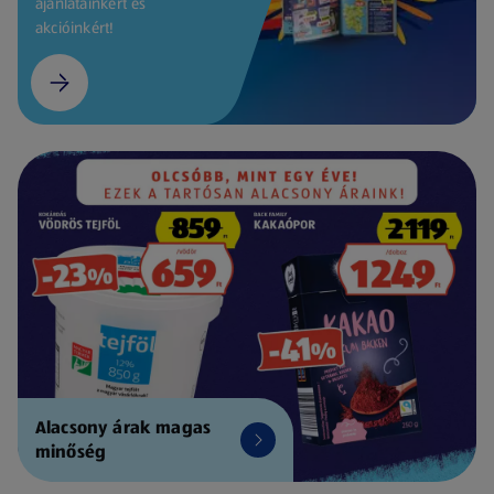
ajánlatainkért és
akcióinkért!
Alacsony árak magas
minőség