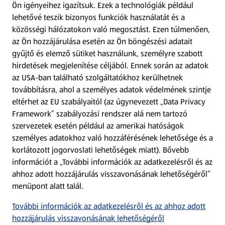
Ön igényeihez igazítsuk.
Ezek a technológiák például
lehetővé teszik bizonyos funkciók használatát és a
Fizetési lehetőségek
közösségi hálózatokon való megosztást. Ezen túlmenően,
az Ön hozzájárulása esetén az Ön böngészési adatait
ALDI utalványok
gyűjtő és elemző sütiket használunk, személyre szabott
hirdetések megjelenítése céljából. Ennek során az adatok
az USA-ban található szolgáltatókhoz kerülhetnek
Árcsökkentés
továbbításra, ahol a személyes adatok védelmének szintje
eltérhet az EU szabályaitól (az úgynevezett „Data Privacy
Adattörlő alkalmazás
Framework” szabályozási rendszer alá nem tartozó
szervezetek esetén például az amerikai hatóságok
Szervizpont
személyes adatokhoz való hozzáférésének lehetősége és a
(új oldalon nyílik meg)
korlátozott jogorvoslati lehetőségek miatt). Bővebb
információt a „További információk az adatkezelésről és az
Fedezz fel minket az interneten!
ahhoz adott hozzájárulás visszavonásának lehetőségéről”
menüpont alatt talál.
Töltsd le az ALDI Magyarország applikációt!
További információk az adatkezelésről és az ahhoz adott
hozzájárulás visszavonásának lehetőségéről