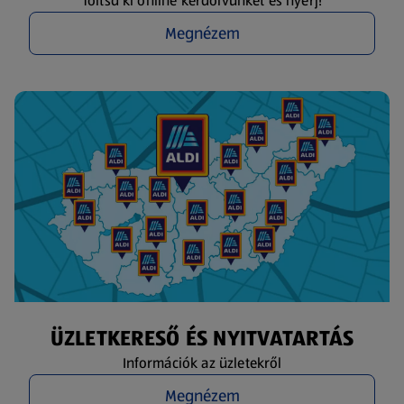
Töltsd ki online kérdőívünket és nyerj!
Megnézem
ÜZLETKERESŐ ÉS NYITVATARTÁS
Információk az üzletekről
Megnézem