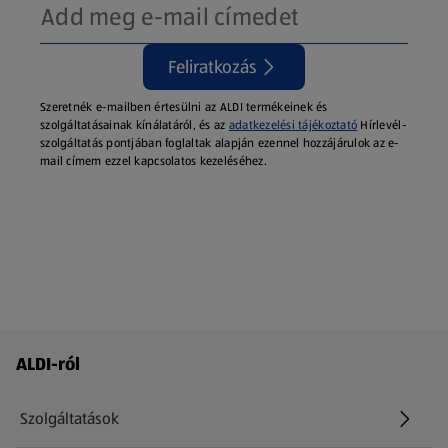
Feliratkozás
Szeretnék e-mailben értesülni az ALDI termékeinek és
szolgáltatásainak kínálatáról, és az
adatkezelési tájékoztató
Hírlevél-
szolgáltatás pontjában foglaltak alapján ezennel hozzájárulok az e-
mail címem ezzel kapcsolatos kezeléséhez.
Láblécmenü - további linkek
ALDI-ról
Szolgáltatások