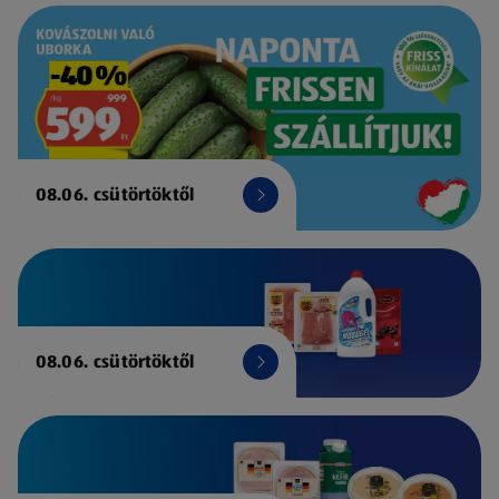
08.06. csütörtöktől
08.06. csütörtöktől