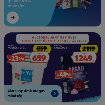
ajánlatainkért és
akcióinkért!
Alacsony árak magas
minőség