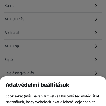
Karrier
(új oldalon nyílik meg)
ALDI UTAZÁS
(új oldalon nyílik meg)
A vállalat
ALDI App
Sajtó
Felelősségvállalás
Adatvédelmi beállítások
Információk
Cookie-kat (más néven sütiket) és hasonló technológiákat
Kérdőív
használunk, hogy weboldalunkat a lehető legjobban az