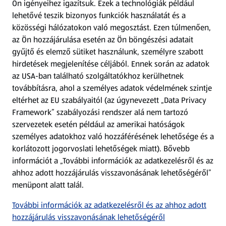
Ön igényeihez igazítsuk.
Ezek a technológiák például
lehetővé teszik bizonyos funkciók használatát és a
Fizetési lehetőségek
közösségi hálózatokon való megosztást. Ezen túlmenően,
az Ön hozzájárulása esetén az Ön böngészési adatait
ALDI utalványok
gyűjtő és elemző sütiket használunk, személyre szabott
hirdetések megjelenítése céljából. Ennek során az adatok
az USA-ban található szolgáltatókhoz kerülhetnek
Árcsökkentés
továbbításra, ahol a személyes adatok védelmének szintje
eltérhet az EU szabályaitól (az úgynevezett „Data Privacy
Adattörlő alkalmazás
Framework” szabályozási rendszer alá nem tartozó
szervezetek esetén például az amerikai hatóságok
Szervizpont
személyes adatokhoz való hozzáférésének lehetősége és a
(új oldalon nyílik meg)
korlátozott jogorvoslati lehetőségek miatt). Bővebb
információt a „További információk az adatkezelésről és az
Fedezz fel minket az interneten!
ahhoz adott hozzájárulás visszavonásának lehetőségéről”
menüpont alatt talál.
Töltsd le az ALDI Magyarország applikációt!
További információk az adatkezelésről és az ahhoz adott
hozzájárulás visszavonásának lehetőségéről