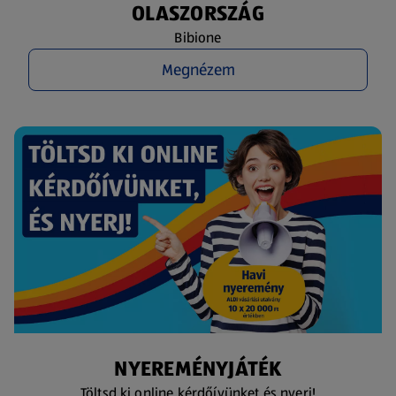
OLASZORSZÁG
Bibione
Megnézem
NYEREMÉNYJÁTÉK
Töltsd ki online kérdőívünket és nyerj!