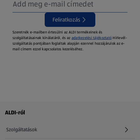
Feliratkozás
Szeretnék e-mailben értesülni az ALDI termékeinek és
szolgáltatásainak kínálatáról, és az
adatkezelési tájékoztató
Hírlevél-
szolgáltatás pontjában foglaltak alapján ezennel hozzájárulok az e-
mail címem ezzel kapcsolatos kezeléséhez.
Láblécmenü - további linkek
ALDI-ról
Szolgáltatások