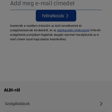
Feliratkozás
Szeretnék e-mailben értesülni az ALDI termékeinek és
szolgáltatásainak kínálatáról, és az
adatkezelési tájékoztató
Hírlevél-
szolgáltatás pontjában foglaltak alapján ezennel hozzájárulok az e-
mail címem ezzel kapcsolatos kezeléséhez.
Láblécmenü - további linkek
ALDI-ról
Szolgáltatások