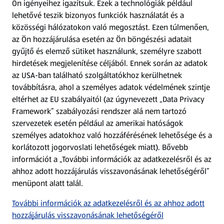
Ön igényeihez igazítsuk.
Ezek a technológiák például
lehetővé teszik bizonyos funkciók használatát és a
Fizetési lehetőségek
közösségi hálózatokon való megosztást. Ezen túlmenően,
az Ön hozzájárulása esetén az Ön böngészési adatait
ALDI utalványok
gyűjtő és elemző sütiket használunk, személyre szabott
hirdetések megjelenítése céljából. Ennek során az adatok
az USA-ban található szolgáltatókhoz kerülhetnek
Árcsökkentés
továbbításra, ahol a személyes adatok védelmének szintje
eltérhet az EU szabályaitól (az úgynevezett „Data Privacy
Adattörlő alkalmazás
Framework” szabályozási rendszer alá nem tartozó
szervezetek esetén például az amerikai hatóságok
Szervizpont
személyes adatokhoz való hozzáférésének lehetősége és a
(új oldalon nyílik meg)
korlátozott jogorvoslati lehetőségek miatt). Bővebb
információt a „További információk az adatkezelésről és az
Fedezz fel minket az interneten!
ahhoz adott hozzájárulás visszavonásának lehetőségéről”
menüpont alatt talál.
Töltsd le az ALDI Magyarország applikációt!
További információk az adatkezelésről és az ahhoz adott
hozzájárulás visszavonásának lehetőségéről