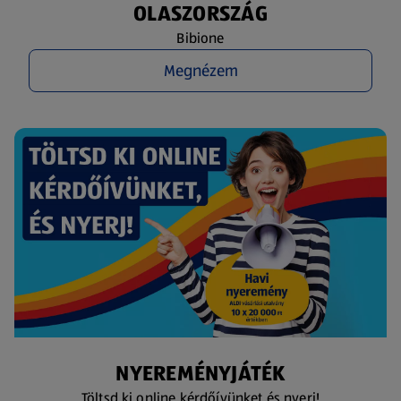
OLASZORSZÁG
Bibione
Megnézem
NYEREMÉNYJÁTÉK
Töltsd ki online kérdőívünket és nyerj!