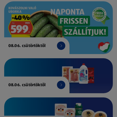
08.06. csütörtöktől
08.06. csütörtöktől