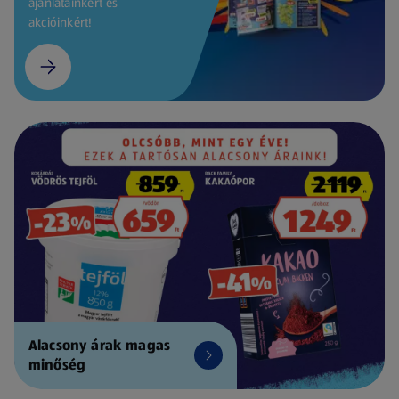
ajánlatainkért és
akcióinkért!
Alacsony árak magas
minőség