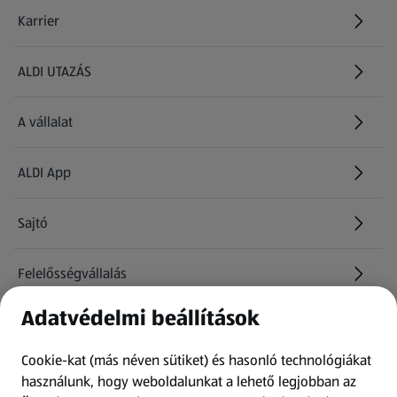
Karrier
(új oldalon nyílik meg)
ALDI UTAZÁS
(új oldalon nyílik meg)
A vállalat
ALDI App
Sajtó
Felelősségvállalás
Adatvédelmi beállítások
Információk
Cookie-kat (más néven sütiket) és hasonló technológiákat
Kérdőív
használunk, hogy weboldalunkat a lehető legjobban az