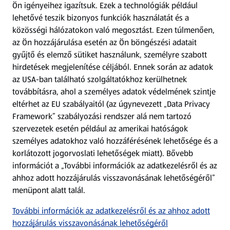
Ön igényeihez igazítsuk.
Ezek a technológiák például
lehetővé teszik bizonyos funkciók használatát és a
Fizetési lehetőségek
közösségi hálózatokon való megosztást. Ezen túlmenően,
az Ön hozzájárulása esetén az Ön böngészési adatait
ALDI utalványok
gyűjtő és elemző sütiket használunk, személyre szabott
hirdetések megjelenítése céljából. Ennek során az adatok
az USA-ban található szolgáltatókhoz kerülhetnek
Árcsökkentés
továbbításra, ahol a személyes adatok védelmének szintje
eltérhet az EU szabályaitól (az úgynevezett „Data Privacy
Adattörlő alkalmazás
Framework” szabályozási rendszer alá nem tartozó
szervezetek esetén például az amerikai hatóságok
Szervizpont
személyes adatokhoz való hozzáférésének lehetősége és a
(új oldalon nyílik meg)
korlátozott jogorvoslati lehetőségek miatt). Bővebb
információt a „További információk az adatkezelésről és az
Fedezz fel minket az interneten!
ahhoz adott hozzájárulás visszavonásának lehetőségéről”
menüpont alatt talál.
Töltsd le az ALDI Magyarország applikációt!
További információk az adatkezelésről és az ahhoz adott
hozzájárulás visszavonásának lehetőségéről