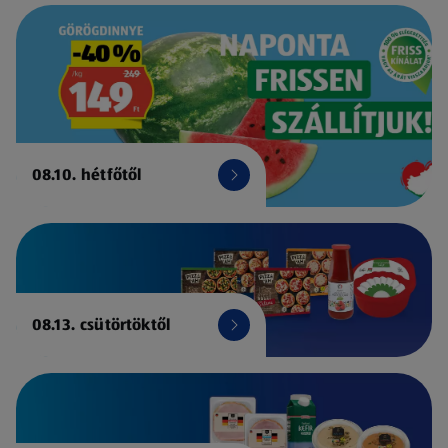
08.10. hétfőtől
08.13. csütörtöktől