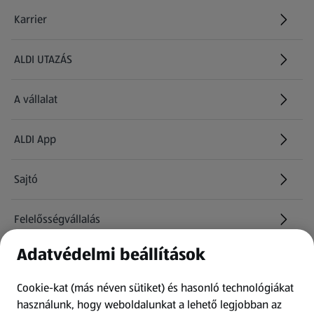
Karrier
(új oldalon nyílik meg)
ALDI UTAZÁS
(új oldalon nyílik meg)
A vállalat
ALDI App
Sajtó
Felelősségvállalás
Adatvédelmi beállítások
Információk
Cookie-kat (más néven sütiket) és hasonló technológiákat
Kérdőív
használunk, hogy weboldalunkat a lehető legjobban az