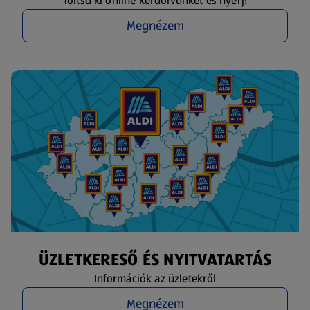
Töltsd ki online kérdőívünket és nyerj!
Megnézem
ÜZLETKERESŐ ÉS NYITVATARTÁS
Információk az üzletekről
Megnézem