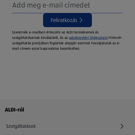
Feliratkozás
Szeretnék e-mailben értesülni az ALDI termékeinek és
szolgáltatásainak kínálatáról, és az
adatkezelési tájékoztató
Hírlevél-
szolgáltatás pontjában foglaltak alapján ezennel hozzájárulok az e-
mail címem ezzel kapcsolatos kezeléséhez.
Láblécmenü - további linkek
ALDI-ról
Szolgáltatások