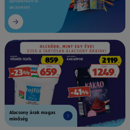
ajánlatainkért és
akcióinkért!
Alacsony árak magas
minőség