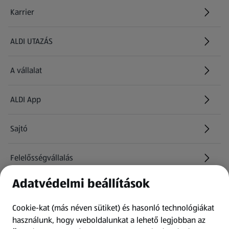
Karrier
(új oldalon nyílik meg)
ALDI UTAZÁS
(új oldalon nyílik meg)
A vállalat
ALDI App
Sajtó
Felelősségvállalás
Adatvédelmi beállítások
Információk
Cookie-kat (más néven sütiket) és hasonló technológiákat
Kérdőív
használunk, hogy weboldalunkat a lehető legjobban az