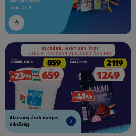
ajánlatainkért és
akcióinkért!
Alacsony árak magas
minőség