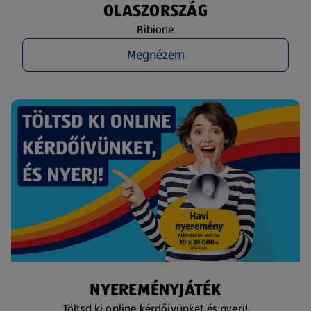
OLASZORSZÁG
Bibione
Megnézem
NYEREMÉNYJÁTÉK
Töltsd ki online kérdőívünket és nyerj!