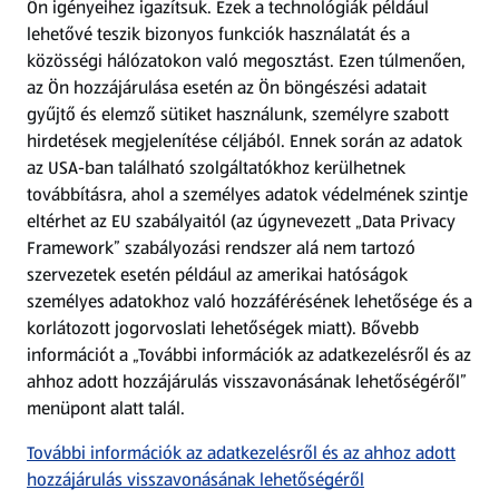
Ön igényeihez igazítsuk.
Ezek a technológiák például
lehetővé teszik bizonyos funkciók használatát és a
Fizetési lehetőségek
közösségi hálózatokon való megosztást. Ezen túlmenően,
az Ön hozzájárulása esetén az Ön böngészési adatait
ALDI utalványok
gyűjtő és elemző sütiket használunk, személyre szabott
hirdetések megjelenítése céljából. Ennek során az adatok
az USA-ban található szolgáltatókhoz kerülhetnek
Árcsökkentés
továbbításra, ahol a személyes adatok védelmének szintje
eltérhet az EU szabályaitól (az úgynevezett „Data Privacy
Adattörlő alkalmazás
Framework” szabályozási rendszer alá nem tartozó
szervezetek esetén például az amerikai hatóságok
Szervizpont
személyes adatokhoz való hozzáférésének lehetősége és a
(új oldalon nyílik meg)
korlátozott jogorvoslati lehetőségek miatt). Bővebb
információt a „További információk az adatkezelésről és az
Fedezz fel minket az interneten!
ahhoz adott hozzájárulás visszavonásának lehetőségéről”
menüpont alatt talál.
Töltsd le az ALDI Magyarország applikációt!
További információk az adatkezelésről és az ahhoz adott
hozzájárulás visszavonásának lehetőségéről