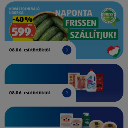
08.06. csütörtöktől
08.06. csütörtöktől