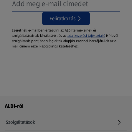
Feliratkozás
Szeretnék e-mailben értesülni az ALDI termékeinek és
szolgáltatásainak kínálatáról, és az
adatkezelési tájékoztató
Hírlevél-
szolgáltatás pontjában foglaltak alapján ezennel hozzájárulok az e-
mail címem ezzel kapcsolatos kezeléséhez.
Láblécmenü - további linkek
ALDI-ról
Szolgáltatások