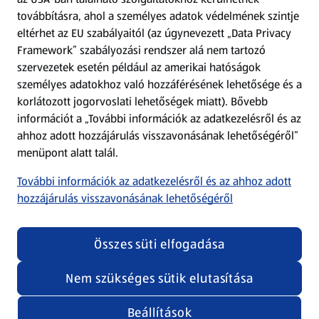
továbbításra, ahol a személyes adatok védelmének szintje
eltérhet az EU szabályaitól (az úgynevezett „Data Privacy
Adattörlő alkalmazás
Framework” szabályozási rendszer alá nem tartozó
szervezetek esetén például az amerikai hatóságok
Szervizpont
személyes adatokhoz való hozzáférésének lehetősége és a
(új oldalon nyílik meg)
korlátozott jogorvoslati lehetőségek miatt). Bővebb
információt a „További információk az adatkezelésről és az
Fedezz fel minket az interneten!
ahhoz adott hozzájárulás visszavonásának lehetőségéről”
menüpont alatt talál.
Töltsd le az ALDI Magyarország applikációt!
További információk az adatkezelésről és az ahhoz adott
hozzájárulás visszavonásának lehetőségéről
Összes süti elfogadása
Nem szükséges sütik elutasítása
Adatvédelem és szabályzat
Cookie beállítások módosítása
Felhasználási feltételek
Beállítások
(új oldalon nyílik meg)
Adatvédelem / Impresszum
Security policy