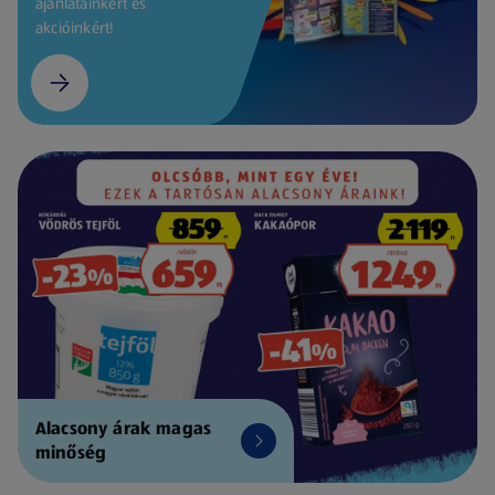
ajánlatainkért és
akcióinkért!
Alacsony árak magas
minőség