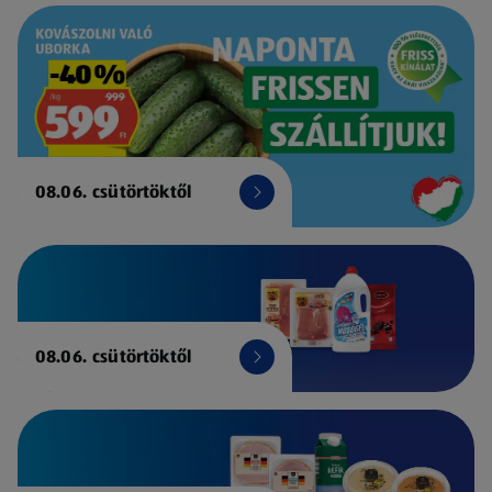
08.06. csütörtöktől
08.06. csütörtöktől