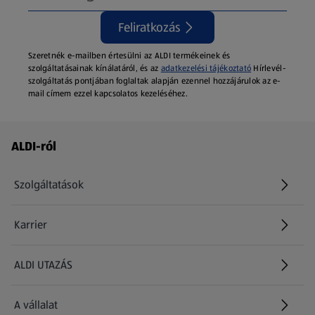
Feliratkozás
Szeretnék e-mailben értesülni az ALDI termékeinek és
szolgáltatásainak kínálatáról, és az
adatkezelési tájékoztató
Hírlevél-
szolgáltatás pontjában foglaltak alapján ezennel hozzájárulok az e-
mail címem ezzel kapcsolatos kezeléséhez.
Láblécmenü - további linkek
ALDI-ról
Szolgáltatások
Karrier
(új oldalon nyílik meg)
ALDI UTAZÁS
(új oldalon nyílik meg)
A vállalat