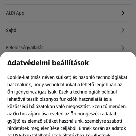
ALDI App
Sajtó
Felelősségvállalás
Adatvédelmi beállítások
Információk
Cookie-kat (más néven sütiket) és hasonló technológiákat
Kérdőív
használunk, hogy weboldalunkat a lehető legjobban az
Ön igényeihez igazítsuk.
Ezek a technológiák például
lehetővé teszik bizonyos funkciók használatát és a
Fizetési lehetőségek
közösségi hálózatokon való megosztást. Ezen túlmenően,
az Ön hozzájárulása esetén az Ön böngészési adatait
ALDI utalványok
gyűjtő és elemző sütiket használunk, személyre szabott
hirdetések megjelenítése céljából. Ennek során az adatok
az USA-ban található szolgáltatókhoz kerülhetnek
Árcsökkentés