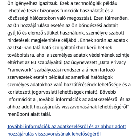
Ön igényeihez igazítsuk.
Ezek a technológiák például
lehetővé teszik bizonyos funkciók használatát és a
Fizetési lehetőségek
közösségi hálózatokon való megosztást. Ezen túlmenően,
az Ön hozzájárulása esetén az Ön böngészési adatait
ALDI utalványok
gyűjtő és elemző sütiket használunk, személyre szabott
hirdetések megjelenítése céljából. Ennek során az adatok
az USA-ban található szolgáltatókhoz kerülhetnek
Árcsökkentés
továbbításra, ahol a személyes adatok védelmének szintje
eltérhet az EU szabályaitól (az úgynevezett „Data Privacy
Adattörlő alkalmazás
Framework” szabályozási rendszer alá nem tartozó
szervezetek esetén például az amerikai hatóságok
Szervizpont
személyes adatokhoz való hozzáférésének lehetősége és a
(új oldalon nyílik meg)
korlátozott jogorvoslati lehetőségek miatt). Bővebb
információt a „További információk az adatkezelésről és az
Fedezz fel minket az interneten!
ahhoz adott hozzájárulás visszavonásának lehetőségéről”
menüpont alatt talál.
Töltsd le az ALDI Magyarország applikációt!
További információk az adatkezelésről és az ahhoz adott
hozzájárulás visszavonásának lehetőségéről