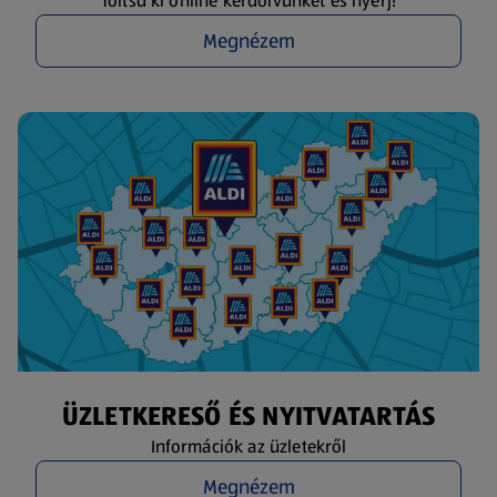
Töltsd ki online kérdőívünket és nyerj!
Megnézem
ÜZLETKERESŐ ÉS NYITVATARTÁS
Információk az üzletekről
Megnézem