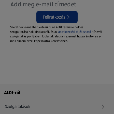
Feliratkozás
Szeretnék e-mailben értesülni az ALDI termékeinek és
szolgáltatásainak kínálatáról, és az
adatkezelési tájékoztató
Hírlevél-
szolgáltatás pontjában foglaltak alapján ezennel hozzájárulok az e-
mail címem ezzel kapcsolatos kezeléséhez.
Láblécmenü - további linkek
ALDI-ról
Szolgáltatások