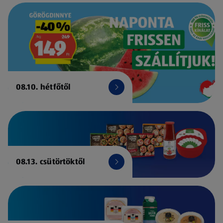
08.10. hétfőtől
08.13. csütörtöktől