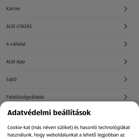
Karrier
(új oldalon nyílik meg)
ALDI UTAZÁS
(új oldalon nyílik meg)
A vállalat
ALDI App
Sajtó
Felelősségvállalás
Adatvédelmi beállítások
Információk
Cookie-kat (más néven sütiket) és hasonló technológiákat
Kérdőív
használunk, hogy weboldalunkat a lehető legjobban az