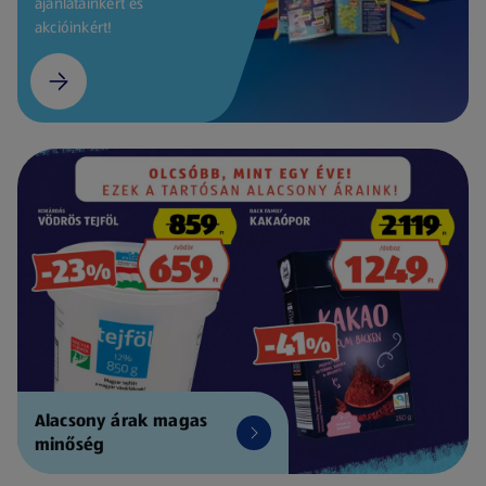
ajánlatainkért és
akcióinkért!
Alacsony árak magas
minőség