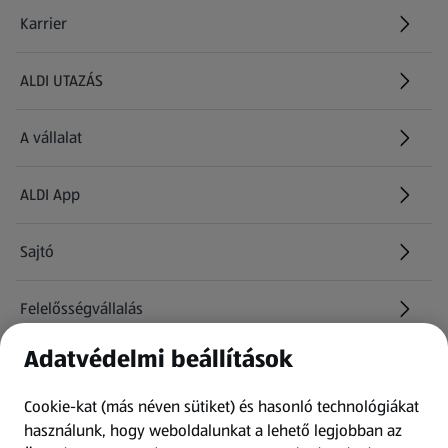
Karrier
(új oldalon nyílik meg)
ALDI UTAZÁS
(új oldalon nyílik meg)
A vállalat
ALDI App
Sajtó
Felelősségvállalás
Adatvédelmi beállítások
Információk
Cookie-kat (más néven sütiket) és hasonló technológiákat
Kérdőív
használunk, hogy weboldalunkat a lehető legjobban az