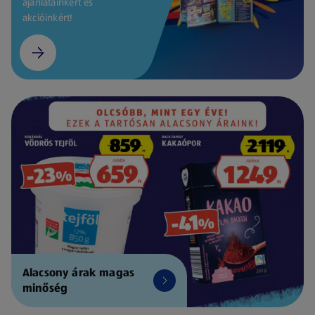
ajánlatainkért és
akcióinkért!
Alacsony árak magas
minőség