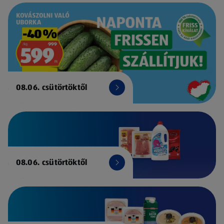
08.06. csütörtöktől
08.06. csütörtöktől