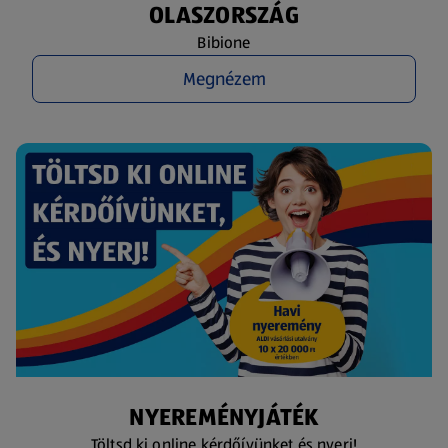
OLASZORSZÁG
Bibione
Megnézem
NYEREMÉNYJÁTÉK
Töltsd ki online kérdőívünket és nyerj!