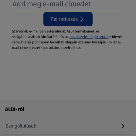
Feliratkozás
Szeretnék e-mailben értesülni az ALDI termékeinek és
szolgáltatásainak kínálatáról, és az
adatkezelési tájékoztató
Hírlevél-
szolgáltatás pontjában foglaltak alapján ezennel hozzájárulok az e-
mail címem ezzel kapcsolatos kezeléséhez.
Láblécmenü - további linkek
ALDI-ról
Szolgáltatások