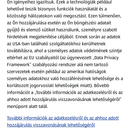
Ön igényeihez igazítsuk.
Ezek a technológiák például
lehetővé teszik bizonyos funkciók használatát és a
Fizetési lehetőségek
közösségi hálózatokon való megosztást. Ezen túlmenően,
az Ön hozzájárulása esetén az Ön böngészési adatait
ALDI utalványok
gyűjtő és elemző sütiket használunk, személyre szabott
hirdetések megjelenítése céljából. Ennek során az adatok
az USA-ban található szolgáltatókhoz kerülhetnek
Árcsökkentés
továbbításra, ahol a személyes adatok védelmének szintje
eltérhet az EU szabályaitól (az úgynevezett „Data Privacy
Adattörlő alkalmazás
Framework” szabályozási rendszer alá nem tartozó
szervezetek esetén például az amerikai hatóságok
Szervizpont
személyes adatokhoz való hozzáférésének lehetősége és a
(új oldalon nyílik meg)
korlátozott jogorvoslati lehetőségek miatt). Bővebb
információt a „További információk az adatkezelésről és az
Fedezz fel minket az interneten!
ahhoz adott hozzájárulás visszavonásának lehetőségéről”
menüpont alatt talál.
Töltsd le az ALDI Magyarország applikációt!
További információk az adatkezelésről és az ahhoz adott
hozzájárulás visszavonásának lehetőségéről