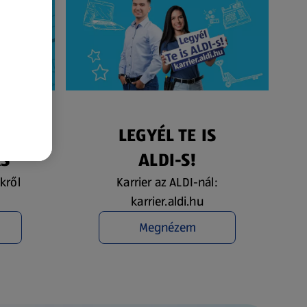
ÉS
LEGYÉL TE IS
ÁS
ALDI-S!
kről
Karrier az ALDI-nál:
karrier.aldi.hu
Megnézem