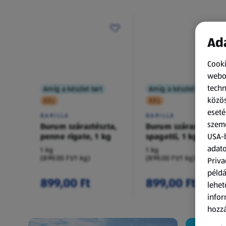
Ada
Cooki
webol
techn
Amíg a készlet tart
Amíg a készlet tart
közös
XXL
XXL
eseté
BARILLA
BARILLA
szemé
Durum száraztészta,
Durum száraztészta,
penne rigate, 1 kg
spagetti, 1 kg
USA-b
adato
1 kg
1 kg
(899,00 Ft/1 kg)
(899,00 Ft/1 kg)
Priva
példá
899,00 Ft
899,00 Ft
lehet
infor
hozzá