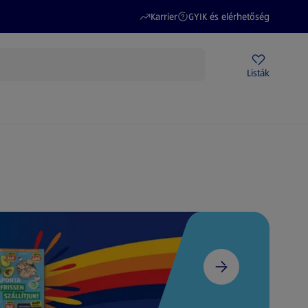
(új oldalon nyílik meg)
(új oldalon nyílik meg)
Karrier
GYIK és elérhetőség
Akciós újságok
ALDI Üzletek
Ajándékkártya
Szervizpont
Listák
DI-m