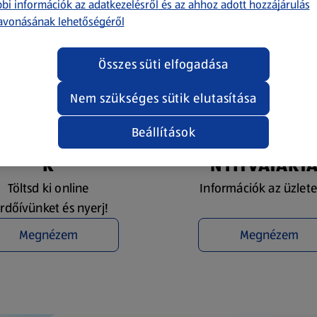
bi információk az adatkezelésről és az ahhoz adott hozzájárulás
avonásának lehetőségéről
Összes süti elfogadása
Nem szükséges sütik elutasítása
Beállítások
YEREMÉNYJÁTÉ
ÜZLETKERESŐ 
K
NYITVATART
Töltsd ki online
Információk az üzlete
rdőívünket és nyerj!
Megnézem
Megnézem