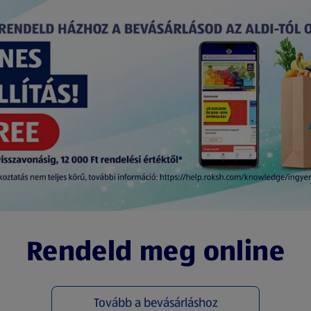
Rendeld meg online
Tovább a bevásárláshoz
(új oldalon nyílik meg)