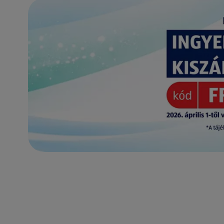
(új oldalon nyílik meg)