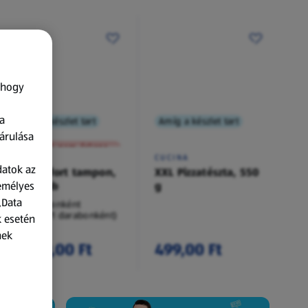
 hogy
a
Amíg a készlet tart
Amíg a készlet tart
XXL
árulása
A termék nem érkezett meg!
O.B.
CUCINA
datok az
Procomfort tampon,
XXL Pizzatészta, 550
zemélyes
54 darab
g
„Data
54 darabonként
(62,94 Ft/1 darabonként)
k esetén
nek
3 399,00 Ft
499,00 Ft