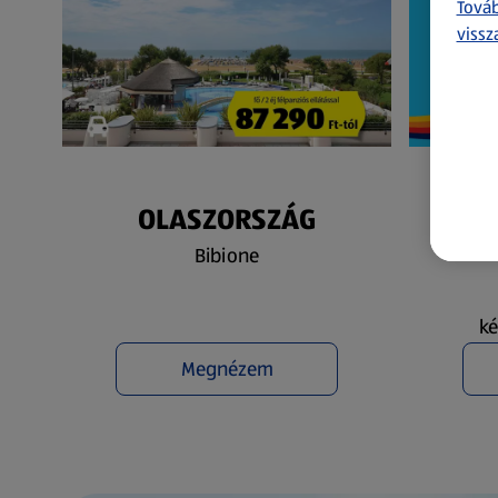
Továb
vissz
OLASZORSZÁG
N
Bibione
ké
Megnézem