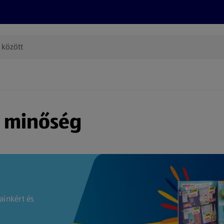
Termékeink
Online bevásárlás
Információk
Az én AL
(új oldalon nyílik meg)
s minőség
ainkért és