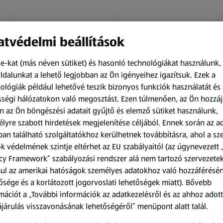
tvédelmi beállítások
e-kat (más néven sütiket) és hasonló technológiákat használunk,
dalunkat a lehető legjobban az Ön igényeihez igazítsuk.
Ezek a
ológiák például lehetővé teszik bizonyos funkciók használatát és 
Amíg a készlet tart
Amíg a készlet tart
ségi hálózatokon való megosztást. Ezen túlmenően, az Ön hozzáj
XXL
XXL
n az Ön böngészési adatait gyűjtő és elemző sütiket használunk,
ACTIMEL
O.B.
lyre szabott hirdetések megjelenítése céljából. Ennek során az a
Actimel joghurtital, 8
Procomfort tampon,
an található szolgáltatókhoz kerülhetnek továbbításra, ahol a s
palack
64 darab
k védelmének szintje eltérhet az EU szabályaitól (az úgynevezett 
0,8 kg
64 darabonként
(1 186,25 Ft/1 kg)
(59,36 Ft/1 darabonként)
cy Framework” szabályozási rendszer alá nem tartozó szervezete
ul az amerikai hatóságok személyes adatokhoz való hozzáférésé
949,00 Ft
3 799,00 Ft
ősége és a korlátozott jogorvoslati lehetőségek miatt). Bővebb
mációt a „További információk az adatkezelésről és az ahhoz adott
járulás visszavonásának lehetőségéről” menüpont alatt talál.