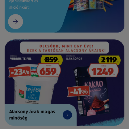
ajánlatainkért és
akcióinkért!
Alacsony árak magas
minőség