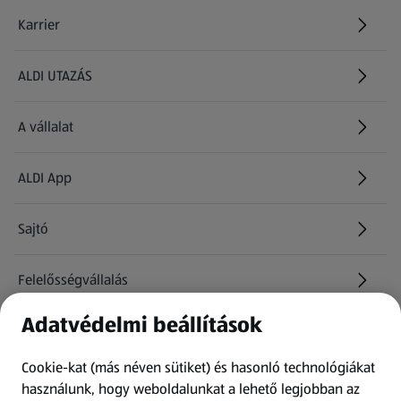
Karrier
(új oldalon nyílik meg)
ALDI UTAZÁS
(új oldalon nyílik meg)
A vállalat
ALDI App
Sajtó
Felelősségvállalás
Adatvédelmi beállítások
Információk
Cookie-kat (más néven sütiket) és hasonló technológiákat
Kérdőív
használunk, hogy weboldalunkat a lehető legjobban az