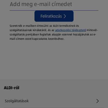
Feliratkozás
Szeretnék e-mailben értesülni az ALDI termékeinek és
szolgáltatásainak kínálatáról, és az
adatkezelési tájékoztató
Hírlevél-
szolgáltatás pontjában foglaltak alapján ezennel hozzájárulok az e-
mail címem ezzel kapcsolatos kezeléséhez.
Láblécmenü - további linkek
ALDI-ról
Szolgáltatások