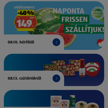
08.10. hétfőtől
08.13. csütörtöktől