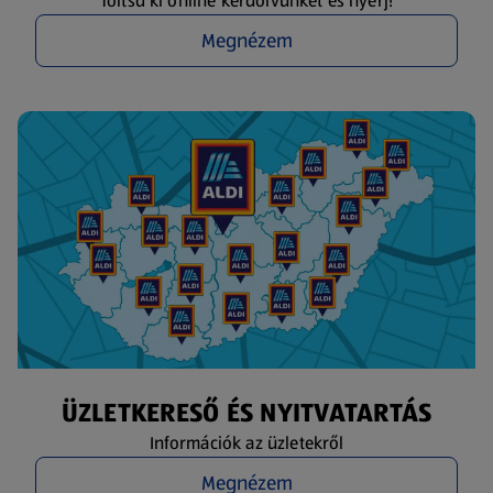
Töltsd ki online kérdőívünket és nyerj!
Megnézem
ÜZLETKERESŐ ÉS NYITVATARTÁS
Információk az üzletekről
Megnézem