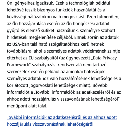
Ön igényeihez igazítsuk.
Ezek a technológiák például
lehetővé teszik bizonyos funkciók használatát és a
Fizetési lehetőségek
közösségi hálózatokon való megosztást. Ezen túlmenően,
az Ön hozzájárulása esetén az Ön böngészési adatait
ALDI utalványok
gyűjtő és elemző sütiket használunk, személyre szabott
hirdetések megjelenítése céljából. Ennek során az adatok
az USA-ban található szolgáltatókhoz kerülhetnek
Árcsökkentés
továbbításra, ahol a személyes adatok védelmének szintje
eltérhet az EU szabályaitól (az úgynevezett „Data Privacy
Adattörlő alkalmazás
Framework” szabályozási rendszer alá nem tartozó
szervezetek esetén például az amerikai hatóságok
Szervizpont
személyes adatokhoz való hozzáférésének lehetősége és a
(új oldalon nyílik meg)
korlátozott jogorvoslati lehetőségek miatt). Bővebb
információt a „További információk az adatkezelésről és az
Fedezz fel minket az interneten!
ahhoz adott hozzájárulás visszavonásának lehetőségéről”
menüpont alatt talál.
Töltsd le az ALDI Magyarország applikációt!
További információk az adatkezelésről és az ahhoz adott
hozzájárulás visszavonásának lehetőségéről