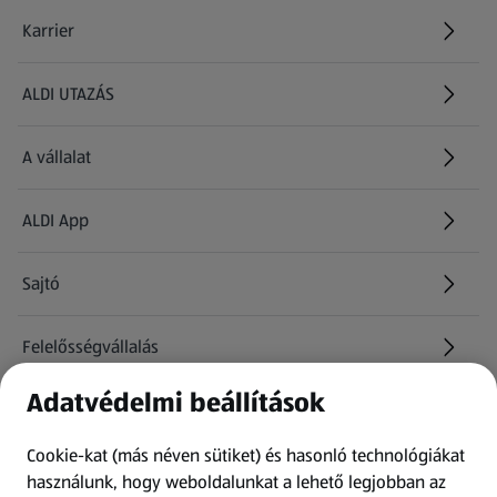
Karrier
(új oldalon nyílik meg)
ALDI UTAZÁS
(új oldalon nyílik meg)
A vállalat
ALDI App
Sajtó
Felelősségvállalás
Adatvédelmi beállítások
Információk
Cookie-kat (más néven sütiket) és hasonló technológiákat
Kérdőív
használunk, hogy weboldalunkat a lehető legjobban az