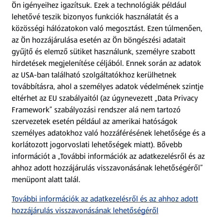
Ön igényeihez igazítsuk.
Ezek a technológiák például
lehetővé teszik bizonyos funkciók használatát és a
Fizetési lehetőségek
közösségi hálózatokon való megosztást. Ezen túlmenően,
az Ön hozzájárulása esetén az Ön böngészési adatait
ALDI utalványok
gyűjtő és elemző sütiket használunk, személyre szabott
hirdetések megjelenítése céljából. Ennek során az adatok
az USA-ban található szolgáltatókhoz kerülhetnek
Árcsökkentés
továbbításra, ahol a személyes adatok védelmének szintje
eltérhet az EU szabályaitól (az úgynevezett „Data Privacy
Adattörlő alkalmazás
Framework” szabályozási rendszer alá nem tartozó
szervezetek esetén például az amerikai hatóságok
Szervizpont
személyes adatokhoz való hozzáférésének lehetősége és a
(új oldalon nyílik meg)
korlátozott jogorvoslati lehetőségek miatt). Bővebb
információt a „További információk az adatkezelésről és az
Fedezz fel minket az interneten!
ahhoz adott hozzájárulás visszavonásának lehetőségéről”
menüpont alatt talál.
Töltsd le az ALDI Magyarország applikációt!
További információk az adatkezelésről és az ahhoz adott
hozzájárulás visszavonásának lehetőségéről