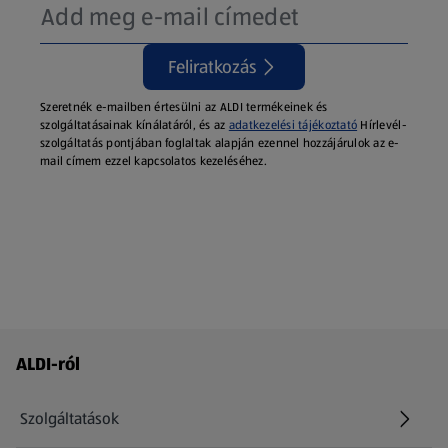
Feliratkozás
Szeretnék e-mailben értesülni az ALDI termékeinek és
szolgáltatásainak kínálatáról, és az
adatkezelési tájékoztató
Hírlevél-
szolgáltatás pontjában foglaltak alapján ezennel hozzájárulok az e-
mail címem ezzel kapcsolatos kezeléséhez.
Láblécmenü - további linkek
ALDI-ról
Szolgáltatások