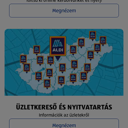
Töltsd ki online kérdőívünket és nyerj!
Megnézem
ÜZLETKERESŐ ÉS NYITVATARTÁS
Információk az üzletekről
Megnézem