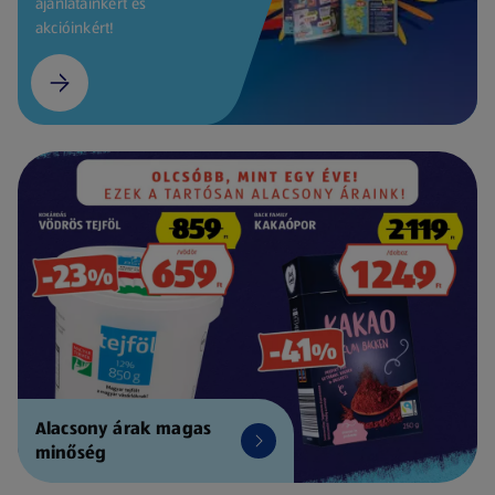
ajánlatainkért és
akcióinkért!
Alacsony árak magas
minőség