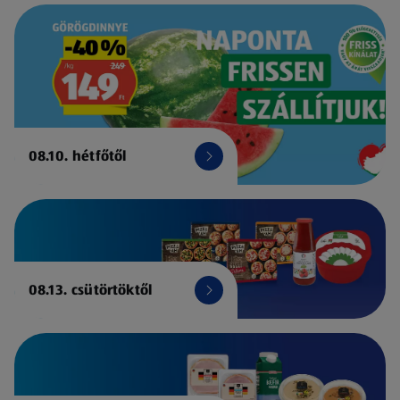
08.10. hétfőtől
08.13. csütörtöktől