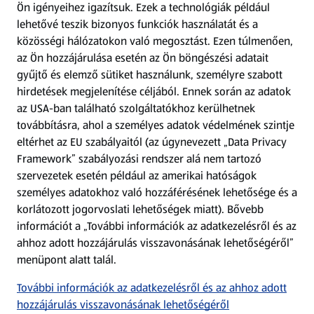
Ön igényeihez igazítsuk.
Ezek a technológiák például
lehetővé teszik bizonyos funkciók használatát és a
Fizetési lehetőségek
közösségi hálózatokon való megosztást. Ezen túlmenően,
az Ön hozzájárulása esetén az Ön böngészési adatait
ALDI utalványok
gyűjtő és elemző sütiket használunk, személyre szabott
hirdetések megjelenítése céljából. Ennek során az adatok
az USA-ban található szolgáltatókhoz kerülhetnek
Árcsökkentés
továbbításra, ahol a személyes adatok védelmének szintje
eltérhet az EU szabályaitól (az úgynevezett „Data Privacy
Adattörlő alkalmazás
Framework” szabályozási rendszer alá nem tartozó
szervezetek esetén például az amerikai hatóságok
Szervizpont
személyes adatokhoz való hozzáférésének lehetősége és a
(új oldalon nyílik meg)
korlátozott jogorvoslati lehetőségek miatt). Bővebb
információt a „További információk az adatkezelésről és az
Fedezz fel minket az interneten!
ahhoz adott hozzájárulás visszavonásának lehetőségéről”
menüpont alatt talál.
Töltsd le az ALDI Magyarország applikációt!
További információk az adatkezelésről és az ahhoz adott
hozzájárulás visszavonásának lehetőségéről