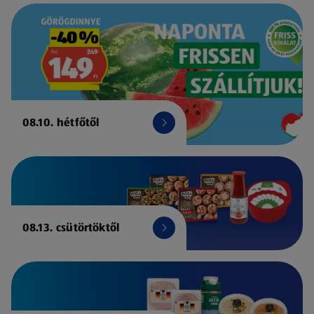
08.10. hétfőtől
08.13. csütörtöktől