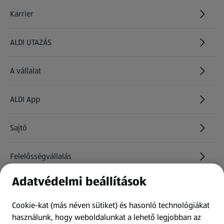
Karrier
(új oldalon nyílik meg)
ALDI UTAZÁS
(új oldalon nyílik meg)
A vállalat
ALDI App
Sajtó
Felelősségvállalás
Adatvédelmi beállítások
Információk
Cookie-kat (más néven sütiket) és hasonló technológiákat
Kérdőív
használunk, hogy weboldalunkat a lehető legjobban az