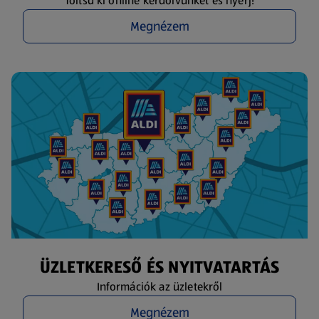
Töltsd ki online kérdőívünket és nyerj!
Megnézem
ÜZLETKERESŐ ÉS NYITVATARTÁS
Információk az üzletekről
Megnézem