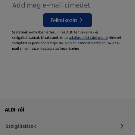
Feliratkozás
Szeretnék e-mailben értesülni az ALDI termékeinek és
szolgáltatásainak kínálatáról, és az
adatkezelési tájékoztató
Hírlevél-
szolgáltatás pontjában foglaltak alapján ezennel hozzájárulok az e-
mail címem ezzel kapcsolatos kezeléséhez.
Láblécmenü - további linkek
ALDI-ról
Szolgáltatások