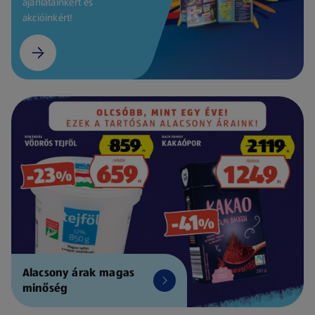
ajánlatainkért és
akcióinkért!
Alacsony árak magas
minőség