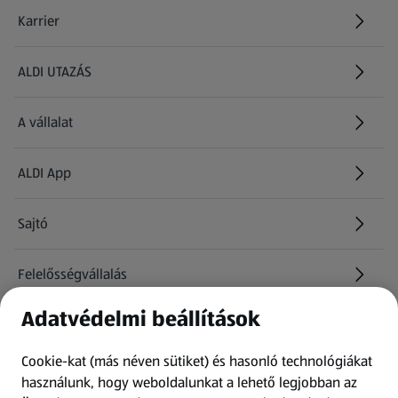
Karrier
(új oldalon nyílik meg)
ALDI UTAZÁS
(új oldalon nyílik meg)
A vállalat
ALDI App
Sajtó
Felelősségvállalás
Adatvédelmi beállítások
Információk
Cookie-kat (más néven sütiket) és hasonló technológiákat
Kérdőív
használunk, hogy weboldalunkat a lehető legjobban az