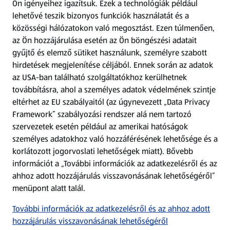
Ön igényeihez igazítsuk.
Ezek a technológiák például
lehetővé teszik bizonyos funkciók használatát és a
Fizetési lehetőségek
közösségi hálózatokon való megosztást. Ezen túlmenően,
az Ön hozzájárulása esetén az Ön böngészési adatait
ALDI utalványok
gyűjtő és elemző sütiket használunk, személyre szabott
hirdetések megjelenítése céljából. Ennek során az adatok
az USA-ban található szolgáltatókhoz kerülhetnek
Árcsökkentés
továbbításra, ahol a személyes adatok védelmének szintje
eltérhet az EU szabályaitól (az úgynevezett „Data Privacy
Adattörlő alkalmazás
Framework” szabályozási rendszer alá nem tartozó
szervezetek esetén például az amerikai hatóságok
Szervizpont
személyes adatokhoz való hozzáférésének lehetősége és a
(új oldalon nyílik meg)
korlátozott jogorvoslati lehetőségek miatt). Bővebb
információt a „További információk az adatkezelésről és az
Fedezz fel minket az interneten!
ahhoz adott hozzájárulás visszavonásának lehetőségéről”
menüpont alatt talál.
Töltsd le az ALDI Magyarország applikációt!
További információk az adatkezelésről és az ahhoz adott
hozzájárulás visszavonásának lehetőségéről