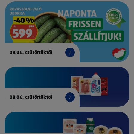
08.06. csütörtöktől
08.06. csütörtöktől