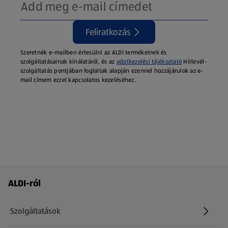
Feliratkozás
Szeretnék e-mailben értesülni az ALDI termékeinek és
szolgáltatásainak kínálatáról, és az
adatkezelési tájékoztató
Hírlevél-
szolgáltatás pontjában foglaltak alapján ezennel hozzájárulok az e-
mail címem ezzel kapcsolatos kezeléséhez.
Láblécmenü - további linkek
ALDI-ról
Szolgáltatások