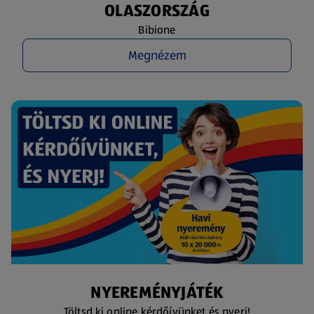
OLASZORSZÁG
Bibione
Megnézem
NYEREMÉNYJÁTÉK
Töltsd ki online kérdőívünket és nyerj!