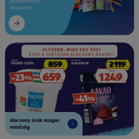
ajánlatainkért és
akcióinkért!
Alacsony árak magas
minőség