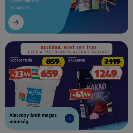
ajánlatainkért és
akcióinkért!
Alacsony árak magas
minőség