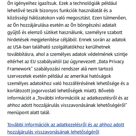
Ön igényeihez igazítsuk.
Ezek a technológiák például
lehetővé teszik bizonyos funkciók használatát és a
Fizetési lehetőségek
közösségi hálózatokon való megosztást. Ezen túlmenően,
az Ön hozzájárulása esetén az Ön böngészési adatait
ALDI utalványok
gyűjtő és elemző sütiket használunk, személyre szabott
hirdetések megjelenítése céljából. Ennek során az adatok
az USA-ban található szolgáltatókhoz kerülhetnek
Árcsökkentés
továbbításra, ahol a személyes adatok védelmének szintje
eltérhet az EU szabályaitól (az úgynevezett „Data Privacy
Adattörlő alkalmazás
Framework” szabályozási rendszer alá nem tartozó
szervezetek esetén például az amerikai hatóságok
Szervizpont
személyes adatokhoz való hozzáférésének lehetősége és a
(új oldalon nyílik meg)
korlátozott jogorvoslati lehetőségek miatt). Bővebb
információt a „További információk az adatkezelésről és az
Fedezz fel minket az interneten!
ahhoz adott hozzájárulás visszavonásának lehetőségéről”
menüpont alatt talál.
Töltsd le az ALDI Magyarország applikációt!
További információk az adatkezelésről és az ahhoz adott
hozzájárulás visszavonásának lehetőségéről