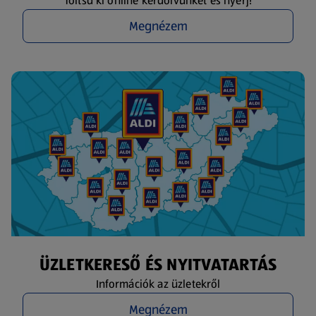
Töltsd ki online kérdőívünket és nyerj!
Megnézem
ÜZLETKERESŐ ÉS NYITVATARTÁS
Információk az üzletekről
Megnézem