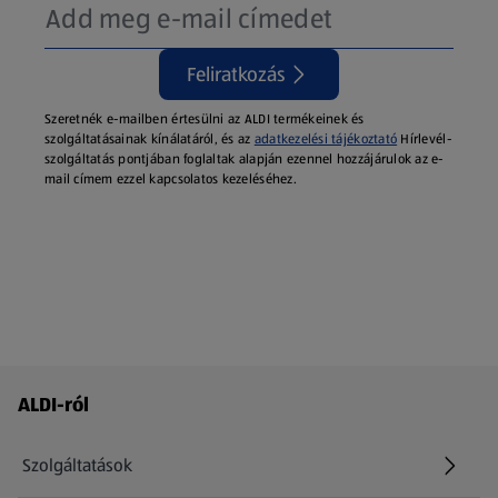
Feliratkozás
Szeretnék e-mailben értesülni az ALDI termékeinek és
szolgáltatásainak kínálatáról, és az
adatkezelési tájékoztató
Hírlevél-
szolgáltatás pontjában foglaltak alapján ezennel hozzájárulok az e-
mail címem ezzel kapcsolatos kezeléséhez.
Láblécmenü - további linkek
ALDI-ról
Szolgáltatások