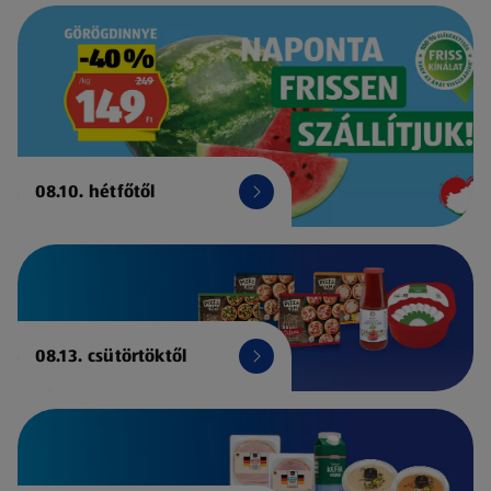
08.10. hétfőtől
08.13. csütörtöktől