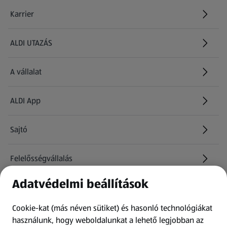
Karrier
(új oldalon nyílik meg)
ALDI UTAZÁS
(új oldalon nyílik meg)
A vállalat
ALDI App
Sajtó
Felelősségvállalás
Adatvédelmi beállítások
Információk
Cookie-kat (más néven sütiket) és hasonló technológiákat
Kérdőív
használunk, hogy weboldalunkat a lehető legjobban az