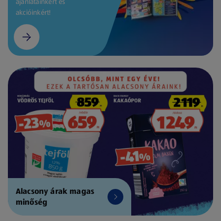
ajánlatainkért és
akcióinkért!
Alacsony árak magas
minőség