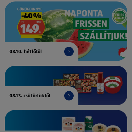
08.10. hétfőtől
08.13. csütörtöktől