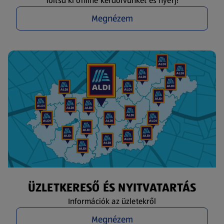
Töltsd ki online kérdőívünket és nyerj!
Megnézem
ÜZLETKERESŐ ÉS NYITVATARTÁS
Információk az üzletekről
Megnézem