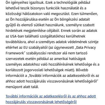
Ön igényeihez igazítsuk.
Ezek a technológiák például
lehetővé teszik bizonyos funkciók használatát és a
Fizetési lehetőségek
közösségi hálózatokon való megosztást. Ezen túlmenően,
az Ön hozzájárulása esetén az Ön böngészési adatait
ALDI utalványok
gyűjtő és elemző sütiket használunk, személyre szabott
hirdetések megjelenítése céljából. Ennek során az adatok
az USA-ban található szolgáltatókhoz kerülhetnek
Árcsökkentés
továbbításra, ahol a személyes adatok védelmének szintje
eltérhet az EU szabályaitól (az úgynevezett „Data Privacy
Adattörlő alkalmazás
Framework” szabályozási rendszer alá nem tartozó
szervezetek esetén például az amerikai hatóságok
Szervizpont
személyes adatokhoz való hozzáférésének lehetősége és a
(új oldalon nyílik meg)
korlátozott jogorvoslati lehetőségek miatt). Bővebb
információt a „További információk az adatkezelésről és az
Fedezz fel minket az interneten!
ahhoz adott hozzájárulás visszavonásának lehetőségéről”
menüpont alatt talál.
Töltsd le az ALDI Magyarország applikációt!
További információk az adatkezelésről és az ahhoz adott
hozzájárulás visszavonásának lehetőségéről