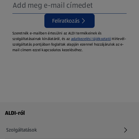
Feliratkozás
Szeretnék e-mailben értesülni az ALDI termékeinek és
szolgáltatásainak kínálatáról, és az
adatkezelési tájékoztató
Hírlevél-
szolgáltatás pontjában foglaltak alapján ezennel hozzájárulok az e-
mail címem ezzel kapcsolatos kezeléséhez.
Láblécmenü - további linkek
ALDI-ról
Szolgáltatások