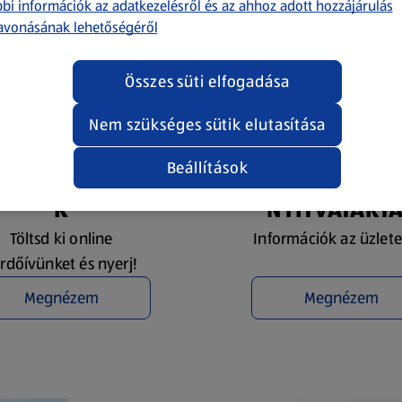
bi információk az adatkezelésről és az ahhoz adott hozzájárulás
avonásának lehetőségéről
Összes süti elfogadása
Nem szükséges sütik elutasítása
Beállítások
YEREMÉNYJÁTÉ
ÜZLETKERESŐ 
K
NYITVATART
Töltsd ki online
Információk az üzlete
rdőívünket és nyerj!
Megnézem
Megnézem