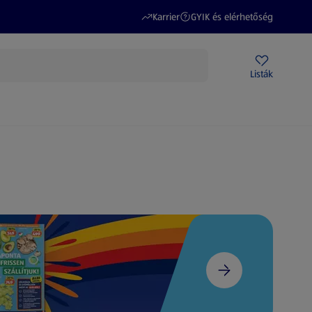
(új oldalon nyílik meg)
(új oldalon nyílik meg)
Karrier
GYIK és elérhetőség
Akciós újságok
ALDI Üzletek
Ajándékkártya
Szervizpont
Listák
DI-m