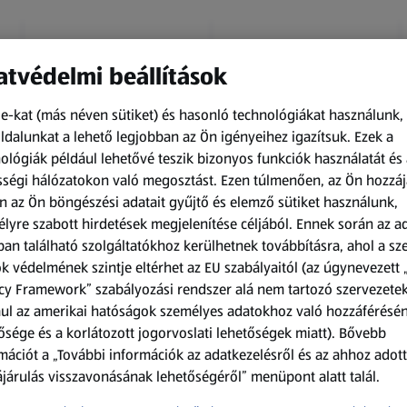
tvédelmi beállítások
e-kat (más néven sütiket) és hasonló technológiákat használunk,
dalunkat a lehető legjobban az Ön igényeihez igazítsuk.
Ezek a
ológiák például lehetővé teszik bizonyos funkciók használatát és 
Amíg a készlet tart
Amíg a készlet tart
ségi hálózatokon való megosztást. Ezen túlmenően, az Ön hozzáj
XXL
XXL
n az Ön böngészési adatait gyűjtő és elemző sütiket használunk,
ACTIMEL
O.B.
lyre szabott hirdetések megjelenítése céljából. Ennek során az a
Actimel joghurtital, 8
Procomfort tampon,
an található szolgáltatókhoz kerülhetnek továbbításra, ahol a s
palack
64 darab
k védelmének szintje eltérhet az EU szabályaitól (az úgynevezett 
0,8 kg
64 darabonként
(1 186,25 Ft/1 kg)
(59,36 Ft/1 darabonként)
cy Framework” szabályozási rendszer alá nem tartozó szervezete
ul az amerikai hatóságok személyes adatokhoz való hozzáférésé
949,00 Ft
3 799,00 Ft
ősége és a korlátozott jogorvoslati lehetőségek miatt). Bővebb
mációt a „További információk az adatkezelésről és az ahhoz adott
járulás visszavonásának lehetőségéről” menüpont alatt talál.