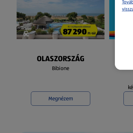
Továb
vissz
OLASZORSZÁG
N
Bibione
ké
Megnézem