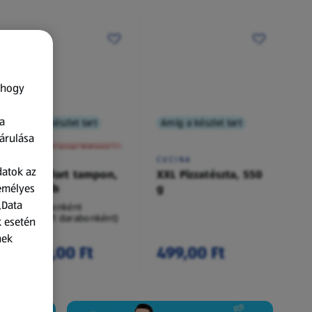
 hogy
a
Amíg a készlet tart
Amíg a készlet tart
XXL
árulása
A termék nem érkezett meg!
O.B.
CUCINA
datok az
Procomfort tampon,
XXL Pizzatészta, 550
zemélyes
54 darab
g
„Data
54 darabonként
(62,94 Ft/1 darabonként)
k esetén
nek
3 399,00 Ft
499,00 Ft