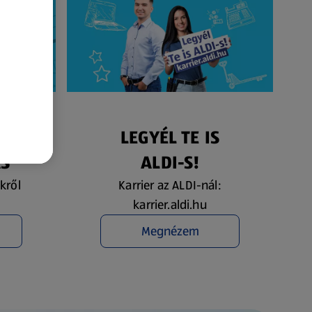
ÉS
LEGYÉL TE IS
ÁS
ALDI-S!
kről
Karrier az ALDI-nál:
karrier.aldi.hu
Megnézem