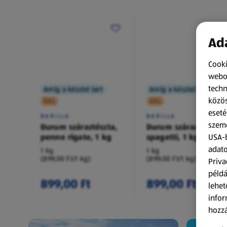
Ada
Cooki
webol
techn
Amíg a készlet tart
Amíg a készlet tart
közös
XXL
XXL
eseté
BARILLA
BARILLA
szemé
Durum száraztészta,
Durum száraztészta,
penne rigate, 1 kg
spagetti, 1 kg
USA-b
adato
1 kg
1 kg
(899,00 Ft/1 kg)
(899,00 Ft/1 kg)
Priva
példá
899,00 Ft
899,00 Ft
lehet
infor
hozzá