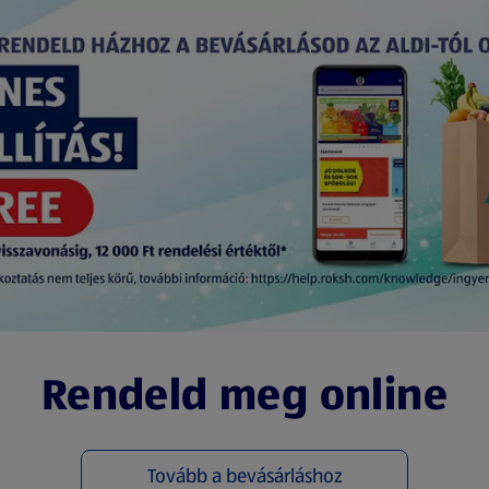
Rendeld meg online
Tovább a bevásárláshoz
(új oldalon nyílik meg)