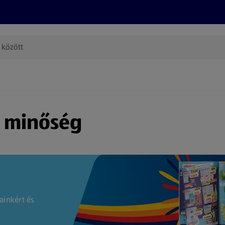
Termékeink
Online bevásárlás
Információk
Az én AL
(új oldalon nyílik meg)
s minőség
ainkért és