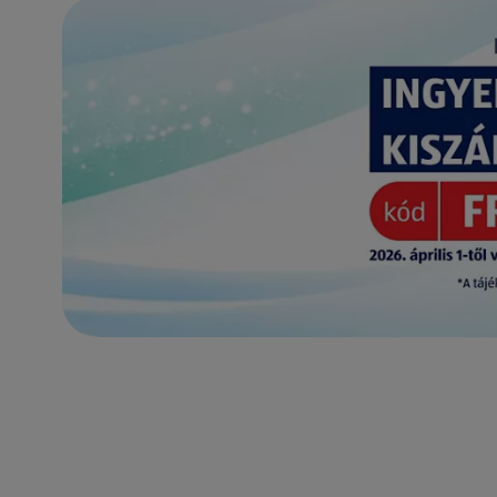
(új oldalon nyílik meg)