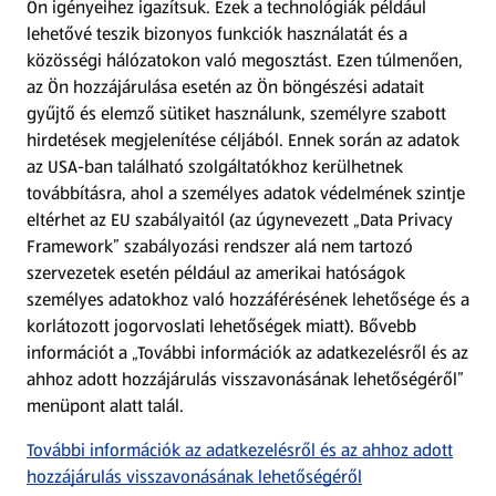
Ön igényeihez igazítsuk.
Ezek a technológiák például
lehetővé teszik bizonyos funkciók használatát és a
Fizetési lehetőségek
közösségi hálózatokon való megosztást. Ezen túlmenően,
az Ön hozzájárulása esetén az Ön böngészési adatait
ALDI utalványok
gyűjtő és elemző sütiket használunk, személyre szabott
hirdetések megjelenítése céljából. Ennek során az adatok
az USA-ban található szolgáltatókhoz kerülhetnek
Árcsökkentés
továbbításra, ahol a személyes adatok védelmének szintje
eltérhet az EU szabályaitól (az úgynevezett „Data Privacy
Adattörlő alkalmazás
Framework” szabályozási rendszer alá nem tartozó
szervezetek esetén például az amerikai hatóságok
Szervizpont
személyes adatokhoz való hozzáférésének lehetősége és a
(új oldalon nyílik meg)
korlátozott jogorvoslati lehetőségek miatt). Bővebb
információt a „További információk az adatkezelésről és az
Fedezz fel minket az interneten!
ahhoz adott hozzájárulás visszavonásának lehetőségéről”
menüpont alatt talál.
Töltsd le az ALDI Magyarország applikációt!
További információk az adatkezelésről és az ahhoz adott
hozzájárulás visszavonásának lehetőségéről