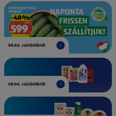
08.06. csütörtöktől
08.06. csütörtöktől