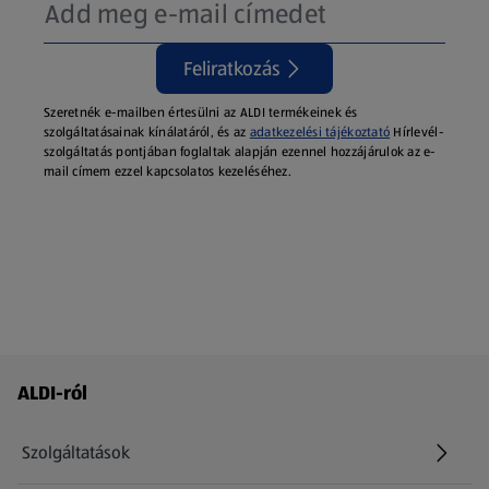
Feliratkozás
Szeretnék e-mailben értesülni az ALDI termékeinek és
szolgáltatásainak kínálatáról, és az
adatkezelési tájékoztató
Hírlevél-
szolgáltatás pontjában foglaltak alapján ezennel hozzájárulok az e-
mail címem ezzel kapcsolatos kezeléséhez.
Láblécmenü - további linkek
ALDI-ról
Szolgáltatások