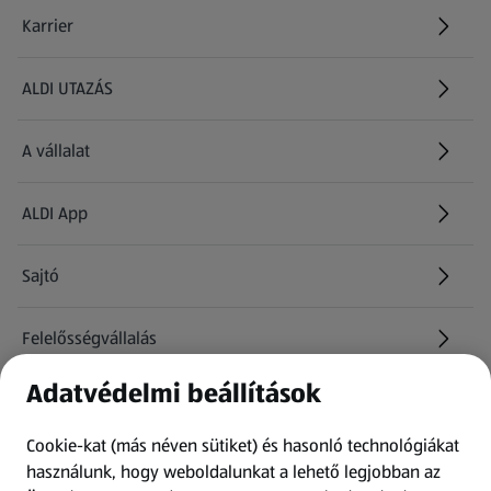
Karrier
(új oldalon nyílik meg)
ALDI UTAZÁS
(új oldalon nyílik meg)
A vállalat
ALDI App
Sajtó
Felelősségvállalás
Adatvédelmi beállítások
Információk
Cookie-kat (más néven sütiket) és hasonló technológiákat
Kérdőív
használunk, hogy weboldalunkat a lehető legjobban az