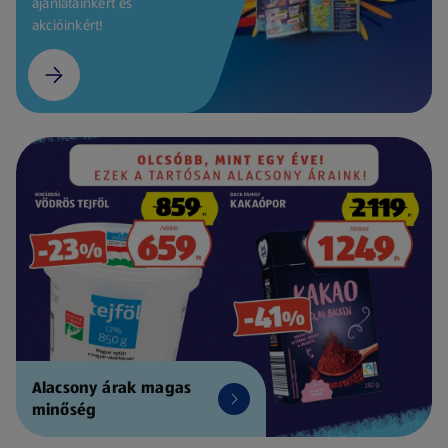
ajánlatainkért és
akcióinkért!
Alacsony árak magas
minőség