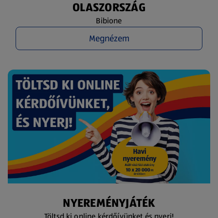
OLASZORSZÁG
Bibione
Megnézem
NYEREMÉNYJÁTÉK
Töltsd ki online kérdőívünket és nyerj!