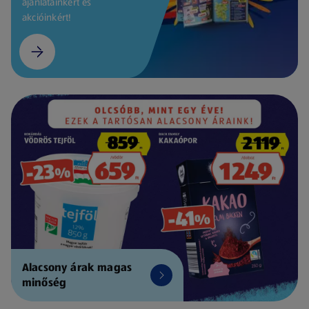
ajánlatainkért és
akcióinkért!
Alacsony árak magas
minőség