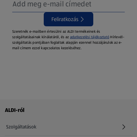
Feliratkozás
Szeretnék e-mailben értesülni az ALDI termékeinek és
szolgáltatásainak kínálatáról, és az
adatkezelési tájékoztató
Hírlevél-
szolgáltatás pontjában foglaltak alapján ezennel hozzájárulok az e-
mail címem ezzel kapcsolatos kezeléséhez.
Láblécmenü - további linkek
ALDI-ról
Szolgáltatások