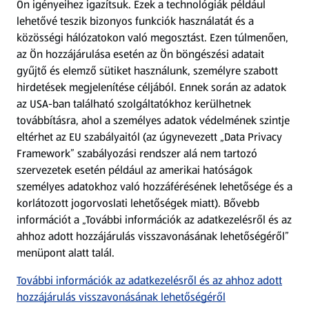
Ön igényeihez igazítsuk.
Ezek a technológiák például
lehetővé teszik bizonyos funkciók használatát és a
Fizetési lehetőségek
közösségi hálózatokon való megosztást. Ezen túlmenően,
az Ön hozzájárulása esetén az Ön böngészési adatait
ALDI utalványok
gyűjtő és elemző sütiket használunk, személyre szabott
hirdetések megjelenítése céljából. Ennek során az adatok
az USA-ban található szolgáltatókhoz kerülhetnek
Árcsökkentés
továbbításra, ahol a személyes adatok védelmének szintje
eltérhet az EU szabályaitól (az úgynevezett „Data Privacy
Adattörlő alkalmazás
Framework” szabályozási rendszer alá nem tartozó
szervezetek esetén például az amerikai hatóságok
Szervizpont
személyes adatokhoz való hozzáférésének lehetősége és a
(új oldalon nyílik meg)
korlátozott jogorvoslati lehetőségek miatt). Bővebb
információt a „További információk az adatkezelésről és az
Fedezz fel minket az interneten!
ahhoz adott hozzájárulás visszavonásának lehetőségéről”
menüpont alatt talál.
Töltsd le az ALDI Magyarország applikációt!
További információk az adatkezelésről és az ahhoz adott
hozzájárulás visszavonásának lehetőségéről