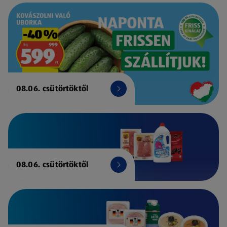
08.06. csütörtöktől
08.06. csütörtöktől