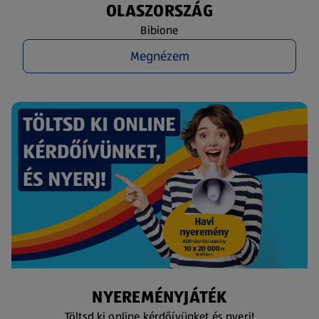
OLASZORSZÁG
Bibione
Megnézem
NYEREMÉNYJÁTÉK
Töltsd ki online kérdőívünket és nyerj!