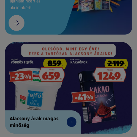
ajánlatainkért és
akcióinkért!
Alacsony árak magas
minőség