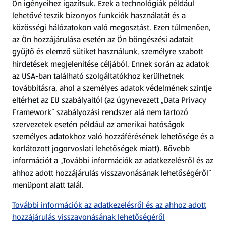
Ön igényeihez igazítsuk.
Ezek a technológiák például
lehetővé teszik bizonyos funkciók használatát és a
Fizetési lehetőségek
közösségi hálózatokon való megosztást. Ezen túlmenően,
az Ön hozzájárulása esetén az Ön böngészési adatait
ALDI utalványok
gyűjtő és elemző sütiket használunk, személyre szabott
hirdetések megjelenítése céljából. Ennek során az adatok
az USA-ban található szolgáltatókhoz kerülhetnek
Árcsökkentés
továbbításra, ahol a személyes adatok védelmének szintje
eltérhet az EU szabályaitól (az úgynevezett „Data Privacy
Adattörlő alkalmazás
Framework” szabályozási rendszer alá nem tartozó
szervezetek esetén például az amerikai hatóságok
Szervizpont
személyes adatokhoz való hozzáférésének lehetősége és a
(új oldalon nyílik meg)
korlátozott jogorvoslati lehetőségek miatt). Bővebb
információt a „További információk az adatkezelésről és az
Fedezz fel minket az interneten!
ahhoz adott hozzájárulás visszavonásának lehetőségéről”
menüpont alatt talál.
Töltsd le az ALDI Magyarország applikációt!
További információk az adatkezelésről és az ahhoz adott
hozzájárulás visszavonásának lehetőségéről