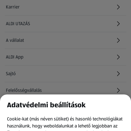
Karrier
(új oldalon nyílik meg)
ALDI UTAZÁS
(új oldalon nyílik meg)
A vállalat
ALDI App
Sajtó
Felelősségvállalás
Adatvédelmi beállítások
Információk
Cookie-kat (más néven sütiket) és hasonló technológiákat
Kérdőív
használunk, hogy weboldalunkat a lehető legjobban az