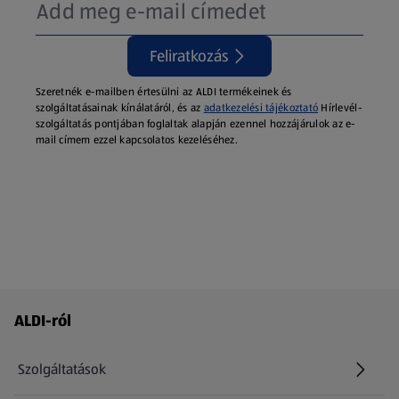
Feliratkozás
Szeretnék e-mailben értesülni az ALDI termékeinek és
szolgáltatásainak kínálatáról, és az
adatkezelési tájékoztató
Hírlevél-
szolgáltatás pontjában foglaltak alapján ezennel hozzájárulok az e-
mail címem ezzel kapcsolatos kezeléséhez.
Láblécmenü - további linkek
ALDI-ról
Szolgáltatások