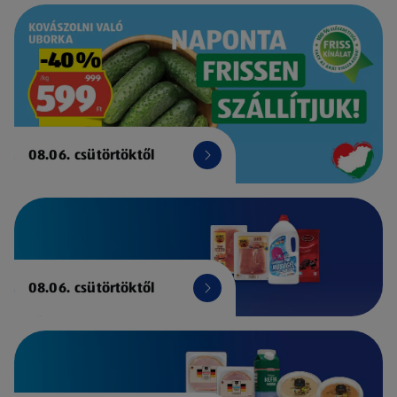
08.06. csütörtöktől
08.06. csütörtöktől