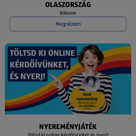
OLASZORSZÁG
Bibione
Megnézem
NYEREMÉNYJÁTÉK
Töltsd ki online kérdőívünket és nyerj!