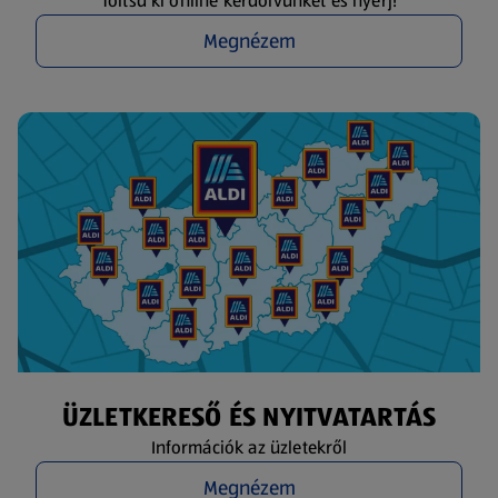
Töltsd ki online kérdőívünket és nyerj!
Megnézem
ÜZLETKERESŐ ÉS NYITVATARTÁS
Információk az üzletekről
Megnézem