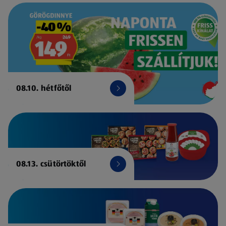
08.10. hétfőtől
08.13. csütörtöktől