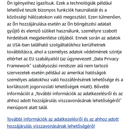
Ön igényeihez igazítsuk.
Ezek a technológiák például
lehetővé teszik bizonyos funkciók használatát és a
Fizetési lehetőségek
közösségi hálózatokon való megosztást. Ezen túlmenően,
az Ön hozzájárulása esetén az Ön böngészési adatait
ALDI utalványok
gyűjtő és elemző sütiket használunk, személyre szabott
hirdetések megjelenítése céljából. Ennek során az adatok
az USA-ban található szolgáltatókhoz kerülhetnek
Árcsökkentés
továbbításra, ahol a személyes adatok védelmének szintje
eltérhet az EU szabályaitól (az úgynevezett „Data Privacy
Adattörlő alkalmazás
Framework” szabályozási rendszer alá nem tartozó
szervezetek esetén például az amerikai hatóságok
Szervizpont
személyes adatokhoz való hozzáférésének lehetősége és a
(új oldalon nyílik meg)
korlátozott jogorvoslati lehetőségek miatt). Bővebb
információt a „További információk az adatkezelésről és az
Fedezz fel minket az interneten!
ahhoz adott hozzájárulás visszavonásának lehetőségéről”
menüpont alatt talál.
Töltsd le az ALDI Magyarország applikációt!
További információk az adatkezelésről és az ahhoz adott
hozzájárulás visszavonásának lehetőségéről