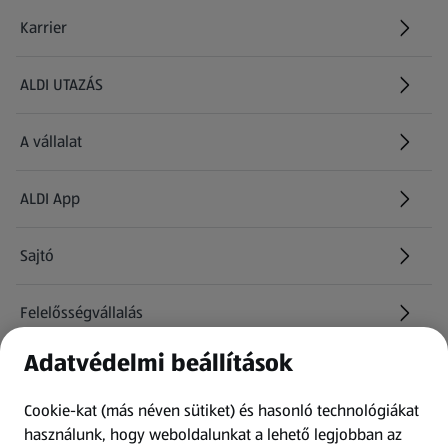
Karrier
(új oldalon nyílik meg)
ALDI UTAZÁS
(új oldalon nyílik meg)
A vállalat
ALDI App
Sajtó
Felelősségvállalás
Adatvédelmi beállítások
Információk
Cookie-kat (más néven sütiket) és hasonló technológiákat
Kérdőív
használunk, hogy weboldalunkat a lehető legjobban az