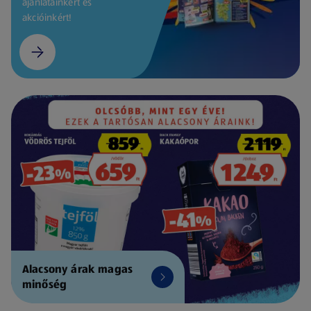
ajánlatainkért és
akcióinkért!
Alacsony árak magas
minőség