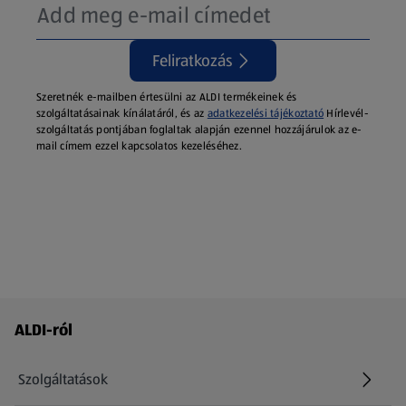
Feliratkozás
Szeretnék e-mailben értesülni az ALDI termékeinek és
szolgáltatásainak kínálatáról, és az
adatkezelési tájékoztató
Hírlevél-
szolgáltatás pontjában foglaltak alapján ezennel hozzájárulok az e-
mail címem ezzel kapcsolatos kezeléséhez.
Láblécmenü - további linkek
ALDI-ról
Szolgáltatások