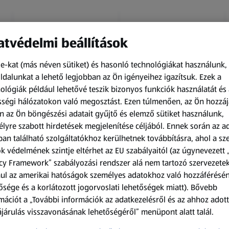
tvédelmi beállítások
e-kat (más néven sütiket) és hasonló technológiákat használunk,
dalunkat a lehető legjobban az Ön igényeihez igazítsuk.
Ezek a
ológiák például lehetővé teszik bizonyos funkciók használatát és 
Amíg a készlet tart
Amíg a készlet tart
ségi hálózatokon való megosztást. Ezen túlmenően, az Ön hozzáj
XXL
XXL
n az Ön böngészési adatait gyűjtő és elemző sütiket használunk,
ACTIMEL
O.B.
lyre szabott hirdetések megjelenítése céljából. Ennek során az a
Actimel joghurtital, 8
Procomfort tampon,
an található szolgáltatókhoz kerülhetnek továbbításra, ahol a s
palack
64 darab
k védelmének szintje eltérhet az EU szabályaitól (az úgynevezett 
0,8 kg
64 darabonként
(1 186,25 Ft/1 kg)
(59,36 Ft/1 darabonként)
cy Framework” szabályozási rendszer alá nem tartozó szervezete
ul az amerikai hatóságok személyes adatokhoz való hozzáférésé
949,00 Ft
3 799,00 Ft
ősége és a korlátozott jogorvoslati lehetőségek miatt). Bővebb
mációt a „További információk az adatkezelésről és az ahhoz adott
járulás visszavonásának lehetőségéről” menüpont alatt talál.