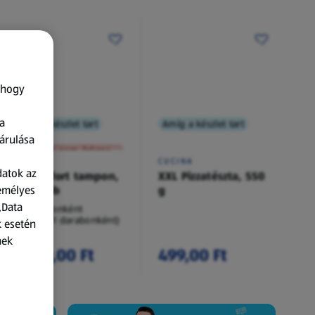
 hogy
a
Amíg a készlet tart
Amíg a készlet tart
XXL
árulása
A termék nem érkezett meg!
O.B.
CUCINA
datok az
Procomfort tampon,
XXL Pizzatészta, 550
zemélyes
54 darab
g
„Data
54 darabonként
(62,94 Ft/1 darabonként)
k esetén
nek
3 399,00 Ft
499,00 Ft