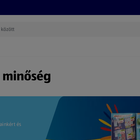
Termékeink
Online bevásárlás
Információk
Az én AL
(új oldalon nyílik meg)
s minőség
ainkért és