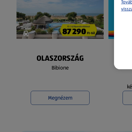
Továb
vissz
OLASZORSZÁG
N
Bibione
ké
Megnézem