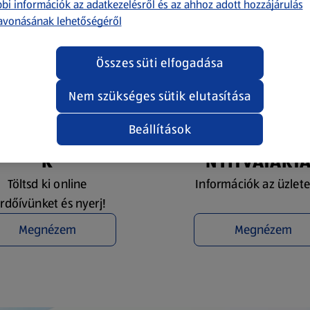
bi információk az adatkezelésről és az ahhoz adott hozzájárulás
avonásának lehetőségéről
Összes süti elfogadása
Nem szükséges sütik elutasítása
Beállítások
YEREMÉNYJÁTÉ
ÜZLETKERESŐ 
K
NYITVATART
Töltsd ki online
Információk az üzlete
rdőívünket és nyerj!
Megnézem
Megnézem