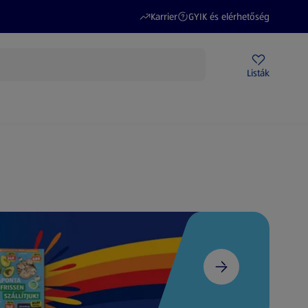
(új oldalon nyílik meg)
(új oldalon nyílik meg)
Karrier
GYIK és elérhetőség
Akciós újságok
ALDI Üzletek
Ajándékkártya
Szervizpont
Listák
DI-m