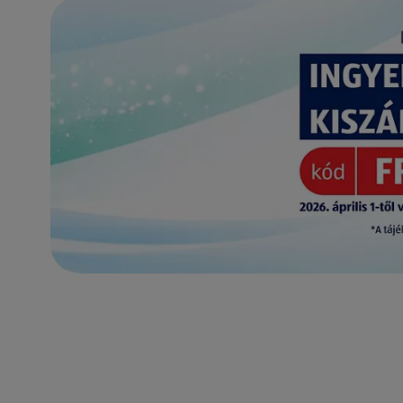
(új oldalon nyílik meg)