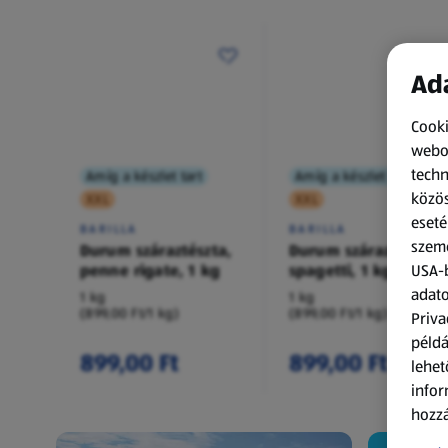
Ada
Cooki
webol
techn
Amíg a készlet tart
Amíg a készlet tart
közös
XXL
XXL
eseté
BARILLA
BARILLA
szemé
Durum száraztészta,
Durum száraztészta,
penne rigate, 1 kg
spagetti, 1 kg
USA-b
adato
1 kg
1 kg
(899,00 Ft/1 kg)
(899,00 Ft/1 kg)
Priva
példá
899,00 Ft
899,00 Ft
lehet
infor
hozzá