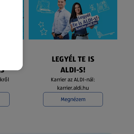
ÉS
LEGYÉL TE IS
ÁS
ALDI-S!
kről
Karrier az ALDI-nál:
karrier.aldi.hu
Megnézem