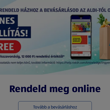
Rendeld meg online
Tovább a bevásárláshoz
(új oldalon nyílik meg)