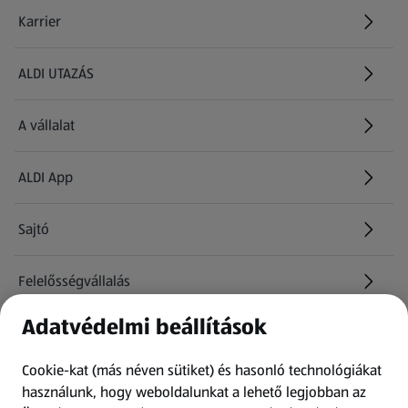
Karrier
(új oldalon nyílik meg)
ALDI UTAZÁS
(új oldalon nyílik meg)
A vállalat
ALDI App
Sajtó
Felelősségvállalás
Adatvédelmi beállítások
Információk
Cookie-kat (más néven sütiket) és hasonló technológiákat
Kérdőív
használunk, hogy weboldalunkat a lehető legjobban az