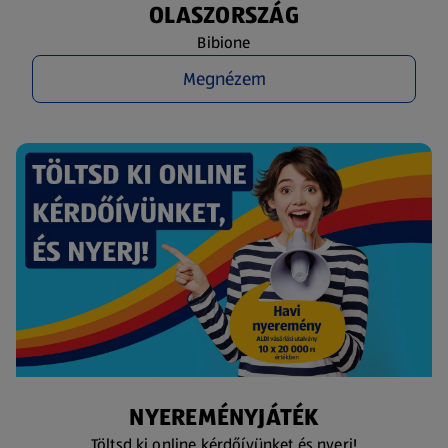
OLASZORSZÁG
Bibione
Megnézem
NYEREMÉNYJÁTÉK
Töltsd ki online kérdőívünket és nyerj!