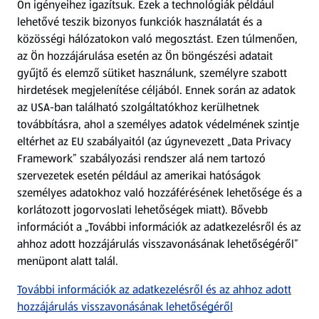
Ön igényeihez igazítsuk.
Ezek a technológiák például
lehetővé teszik bizonyos funkciók használatát és a
Fizetési lehetőségek
közösségi hálózatokon való megosztást. Ezen túlmenően,
az Ön hozzájárulása esetén az Ön böngészési adatait
ALDI utalványok
gyűjtő és elemző sütiket használunk, személyre szabott
hirdetések megjelenítése céljából. Ennek során az adatok
az USA-ban található szolgáltatókhoz kerülhetnek
Árcsökkentés
továbbításra, ahol a személyes adatok védelmének szintje
eltérhet az EU szabályaitól (az úgynevezett „Data Privacy
Adattörlő alkalmazás
Framework” szabályozási rendszer alá nem tartozó
szervezetek esetén például az amerikai hatóságok
Szervizpont
személyes adatokhoz való hozzáférésének lehetősége és a
(új oldalon nyílik meg)
korlátozott jogorvoslati lehetőségek miatt). Bővebb
információt a „További információk az adatkezelésről és az
Fedezz fel minket az interneten!
ahhoz adott hozzájárulás visszavonásának lehetőségéről”
menüpont alatt talál.
Töltsd le az ALDI Magyarország applikációt!
További információk az adatkezelésről és az ahhoz adott
hozzájárulás visszavonásának lehetőségéről