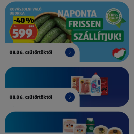
08.06. csütörtöktől
08.06. csütörtöktől