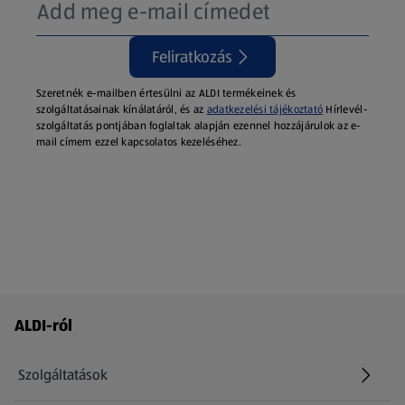
Feliratkozás
Szeretnék e-mailben értesülni az ALDI termékeinek és
szolgáltatásainak kínálatáról, és az
adatkezelési tájékoztató
Hírlevél-
szolgáltatás pontjában foglaltak alapján ezennel hozzájárulok az e-
mail címem ezzel kapcsolatos kezeléséhez.
Láblécmenü - további linkek
ALDI-ról
Szolgáltatások