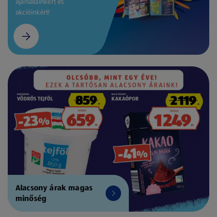
ajánlatainkért és
akcióinkért!
Alacsony árak magas
minőség