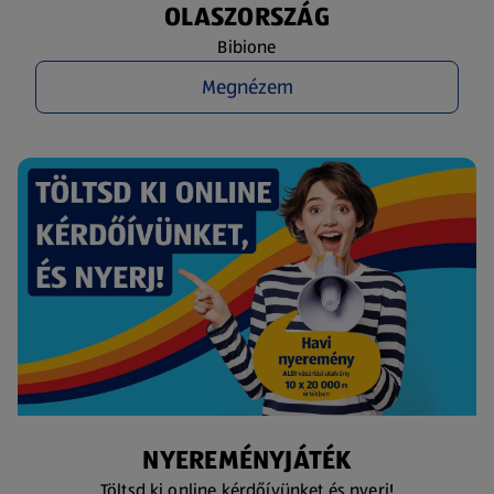
OLASZORSZÁG
Bibione
Megnézem
NYEREMÉNYJÁTÉK
Töltsd ki online kérdőívünket és nyerj!