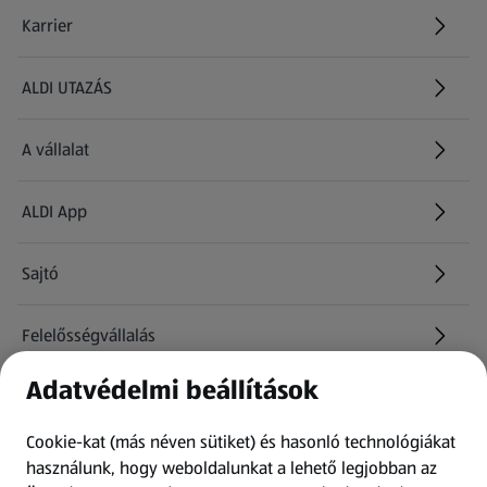
Karrier
(új oldalon nyílik meg)
ALDI UTAZÁS
(új oldalon nyílik meg)
A vállalat
ALDI App
Sajtó
Felelősségvállalás
Adatvédelmi beállítások
Információk
Cookie-kat (más néven sütiket) és hasonló technológiákat
Kérdőív
használunk, hogy weboldalunkat a lehető legjobban az