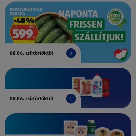
08.06. csütörtöktől
08.06. csütörtöktől