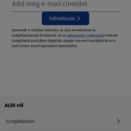
Feliratkozás
Szeretnék e-mailben értesülni az ALDI termékeinek és
szolgáltatásainak kínálatáról, és az
adatkezelési tájékoztató
Hírlevél-
szolgáltatás pontjában foglaltak alapján ezennel hozzájárulok az e-
mail címem ezzel kapcsolatos kezeléséhez.
Láblécmenü - további linkek
ALDI-ról
Szolgáltatások