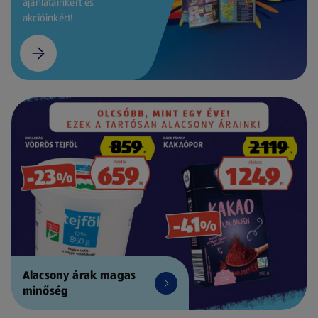
ajánlatainkért és
akcióinkért!
Alacsony árak magas
minőség