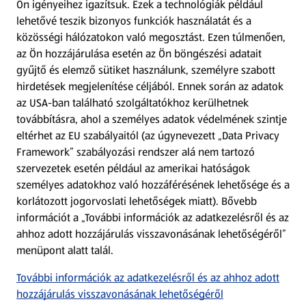
Ön igényeihez igazítsuk.
Ezek a technológiák például
lehetővé teszik bizonyos funkciók használatát és a
Fizetési lehetőségek
közösségi hálózatokon való megosztást. Ezen túlmenően,
az Ön hozzájárulása esetén az Ön böngészési adatait
ALDI utalványok
gyűjtő és elemző sütiket használunk, személyre szabott
hirdetések megjelenítése céljából. Ennek során az adatok
az USA-ban található szolgáltatókhoz kerülhetnek
Árcsökkentés
továbbításra, ahol a személyes adatok védelmének szintje
eltérhet az EU szabályaitól (az úgynevezett „Data Privacy
Adattörlő alkalmazás
Framework” szabályozási rendszer alá nem tartozó
szervezetek esetén például az amerikai hatóságok
Szervizpont
személyes adatokhoz való hozzáférésének lehetősége és a
(új oldalon nyílik meg)
korlátozott jogorvoslati lehetőségek miatt). Bővebb
információt a „További információk az adatkezelésről és az
Fedezz fel minket az interneten!
ahhoz adott hozzájárulás visszavonásának lehetőségéről”
menüpont alatt talál.
Töltsd le az ALDI Magyarország applikációt!
További információk az adatkezelésről és az ahhoz adott
hozzájárulás visszavonásának lehetőségéről