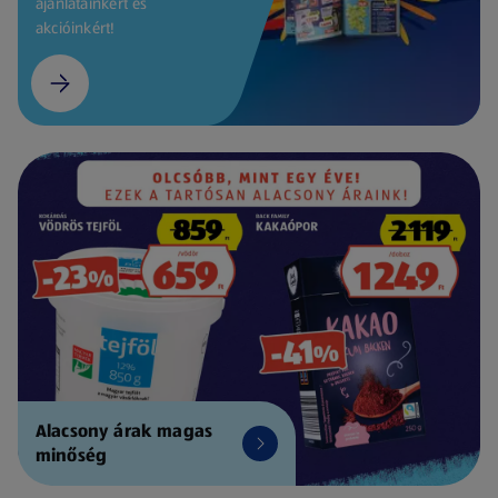
ajánlatainkért és
akcióinkért!
Alacsony árak magas
minőség