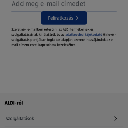
Feliratkozás
Szeretnék e-mailben értesülni az ALDI termékeinek és
szolgáltatásainak kínálatáról, és az
adatkezelési tájékoztató
Hírlevél-
szolgáltatás pontjában foglaltak alapján ezennel hozzájárulok az e-
mail címem ezzel kapcsolatos kezeléséhez.
Láblécmenü - további linkek
ALDI-ról
Szolgáltatások