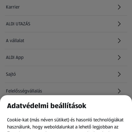
Karrier
(új oldalon nyílik meg)
ALDI UTAZÁS
(új oldalon nyílik meg)
A vállalat
ALDI App
Sajtó
Felelősségvállalás
Adatvédelmi beállítások
Információk
Cookie-kat (más néven sütiket) és hasonló technológiákat
Kérdőív
használunk, hogy weboldalunkat a lehető legjobban az