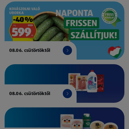
08.06. csütörtöktől
08.06. csütörtöktől