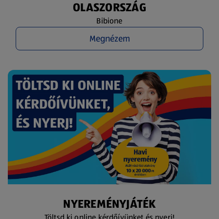
OLASZORSZÁG
Bibione
Megnézem
NYEREMÉNYJÁTÉK
Töltsd ki online kérdőívünket és nyerj!