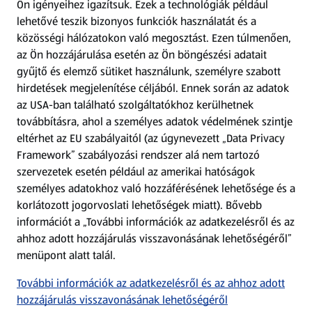
Ön igényeihez igazítsuk.
Ezek a technológiák például
lehetővé teszik bizonyos funkciók használatát és a
Fizetési lehetőségek
közösségi hálózatokon való megosztást. Ezen túlmenően,
az Ön hozzájárulása esetén az Ön böngészési adatait
ALDI utalványok
gyűjtő és elemző sütiket használunk, személyre szabott
hirdetések megjelenítése céljából. Ennek során az adatok
az USA-ban található szolgáltatókhoz kerülhetnek
Árcsökkentés
továbbításra, ahol a személyes adatok védelmének szintje
eltérhet az EU szabályaitól (az úgynevezett „Data Privacy
Adattörlő alkalmazás
Framework” szabályozási rendszer alá nem tartozó
szervezetek esetén például az amerikai hatóságok
Szervizpont
személyes adatokhoz való hozzáférésének lehetősége és a
(új oldalon nyílik meg)
korlátozott jogorvoslati lehetőségek miatt). Bővebb
információt a „További információk az adatkezelésről és az
Fedezz fel minket az interneten!
ahhoz adott hozzájárulás visszavonásának lehetőségéről”
menüpont alatt talál.
Töltsd le az ALDI Magyarország applikációt!
További információk az adatkezelésről és az ahhoz adott
hozzájárulás visszavonásának lehetőségéről