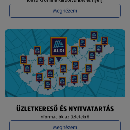
Töltsd ki online kérdőívünket és nyerj!
Megnézem
ÜZLETKERESŐ ÉS NYITVATARTÁS
Információk az üzletekről
Megnézem