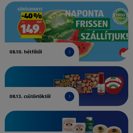
08.10. hétfőtől
08.13. csütörtöktől