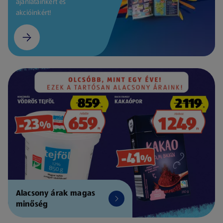
ajánlatainkért és
akcióinkért!
Alacsony árak magas
minőség