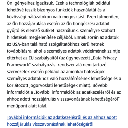
Ön igényeihez igazítsuk.
Ezek a technológiák például
lehetővé teszik bizonyos funkciók használatát és a
Fizetési lehetőségek
közösségi hálózatokon való megosztást. Ezen túlmenően,
az Ön hozzájárulása esetén az Ön böngészési adatait
ALDI utalványok
gyűjtő és elemző sütiket használunk, személyre szabott
hirdetések megjelenítése céljából. Ennek során az adatok
az USA-ban található szolgáltatókhoz kerülhetnek
Árcsökkentés
továbbításra, ahol a személyes adatok védelmének szintje
eltérhet az EU szabályaitól (az úgynevezett „Data Privacy
Adattörlő alkalmazás
Framework” szabályozási rendszer alá nem tartozó
szervezetek esetén például az amerikai hatóságok
Szervizpont
személyes adatokhoz való hozzáférésének lehetősége és a
(új oldalon nyílik meg)
korlátozott jogorvoslati lehetőségek miatt). Bővebb
információt a „További információk az adatkezelésről és az
Fedezz fel minket az interneten!
ahhoz adott hozzájárulás visszavonásának lehetőségéről”
menüpont alatt talál.
Töltsd le az ALDI Magyarország applikációt!
További információk az adatkezelésről és az ahhoz adott
hozzájárulás visszavonásának lehetőségéről