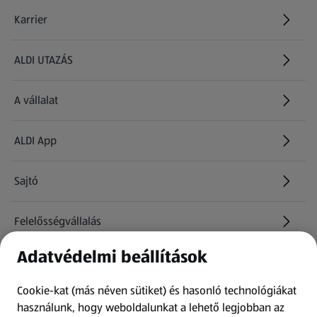
Karrier
(új oldalon nyílik meg)
ALDI UTAZÁS
(új oldalon nyílik meg)
A vállalat
ALDI App
Sajtó
Felelősségvállalás
Adatvédelmi beállítások
Információk
Cookie-kat (más néven sütiket) és hasonló technológiákat
Kérdőív
használunk, hogy weboldalunkat a lehető legjobban az