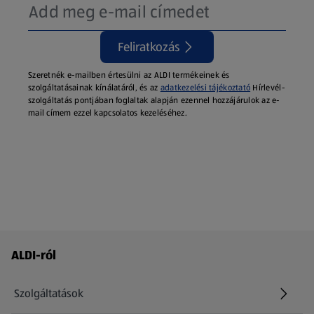
Feliratkozás
Szeretnék e-mailben értesülni az ALDI termékeinek és
szolgáltatásainak kínálatáról, és az
adatkezelési tájékoztató
Hírlevél-
szolgáltatás pontjában foglaltak alapján ezennel hozzájárulok az e-
mail címem ezzel kapcsolatos kezeléséhez.
Láblécmenü - további linkek
ALDI-ról
Szolgáltatások