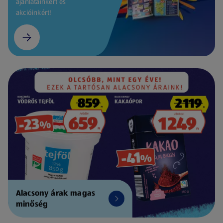
ajánlatainkért és
akcióinkért!
Alacsony árak magas
minőség