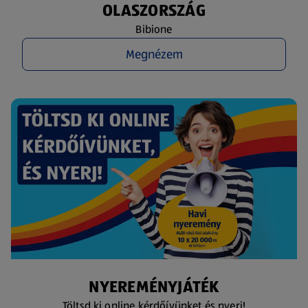
OLASZORSZÁG
Bibione
Megnézem
NYEREMÉNYJÁTÉK
Töltsd ki online kérdőívünket és nyerj!