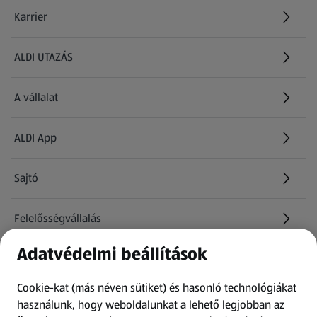
Karrier
(új oldalon nyílik meg)
ALDI UTAZÁS
(új oldalon nyílik meg)
A vállalat
ALDI App
Sajtó
Felelősségvállalás
Adatvédelmi beállítások
Információk
Cookie-kat (más néven sütiket) és hasonló technológiákat
Kérdőív
használunk, hogy weboldalunkat a lehető legjobban az