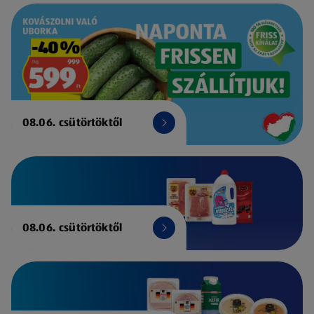
08.06. csütörtöktől
08.06. csütörtöktől