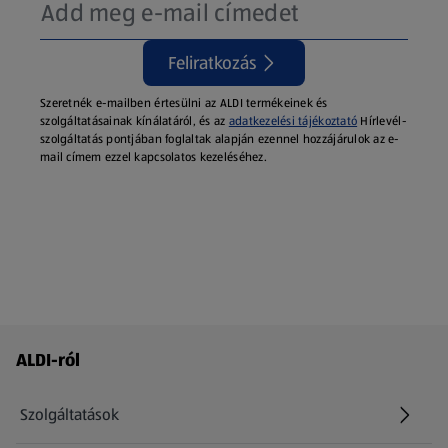
Feliratkozás
Szeretnék e-mailben értesülni az ALDI termékeinek és
szolgáltatásainak kínálatáról, és az
adatkezelési tájékoztató
Hírlevél-
szolgáltatás pontjában foglaltak alapján ezennel hozzájárulok az e-
mail címem ezzel kapcsolatos kezeléséhez.
Láblécmenü - további linkek
ALDI-ról
Szolgáltatások