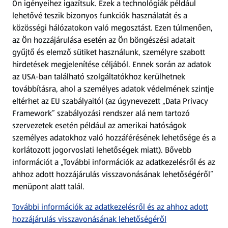
Ön igényeihez igazítsuk.
Ezek a technológiák például
lehetővé teszik bizonyos funkciók használatát és a
Fizetési lehetőségek
közösségi hálózatokon való megosztást. Ezen túlmenően,
az Ön hozzájárulása esetén az Ön böngészési adatait
ALDI utalványok
gyűjtő és elemző sütiket használunk, személyre szabott
hirdetések megjelenítése céljából. Ennek során az adatok
az USA-ban található szolgáltatókhoz kerülhetnek
Árcsökkentés
továbbításra, ahol a személyes adatok védelmének szintje
eltérhet az EU szabályaitól (az úgynevezett „Data Privacy
Adattörlő alkalmazás
Framework” szabályozási rendszer alá nem tartozó
szervezetek esetén például az amerikai hatóságok
Szervizpont
személyes adatokhoz való hozzáférésének lehetősége és a
(új oldalon nyílik meg)
korlátozott jogorvoslati lehetőségek miatt). Bővebb
információt a „További információk az adatkezelésről és az
Fedezz fel minket az interneten!
ahhoz adott hozzájárulás visszavonásának lehetőségéről”
menüpont alatt talál.
Töltsd le az ALDI Magyarország applikációt!
További információk az adatkezelésről és az ahhoz adott
hozzájárulás visszavonásának lehetőségéről