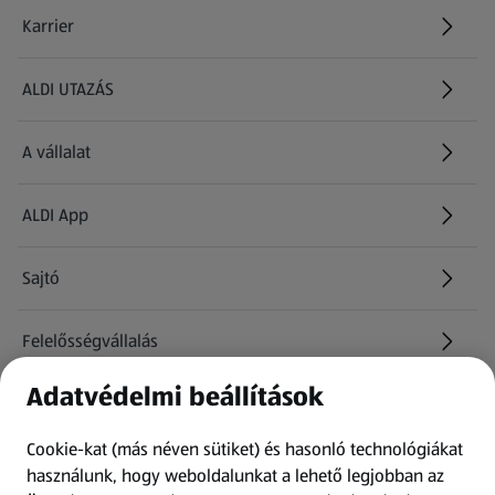
Karrier
(új oldalon nyílik meg)
ALDI UTAZÁS
(új oldalon nyílik meg)
A vállalat
ALDI App
Sajtó
Felelősségvállalás
Adatvédelmi beállítások
Információk
Cookie-kat (más néven sütiket) és hasonló technológiákat
Kérdőív
használunk, hogy weboldalunkat a lehető legjobban az