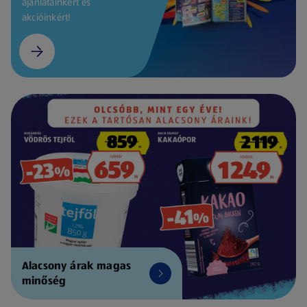
ajánlatainkért és
akcióinkért!
Alacsony árak magas
minőség