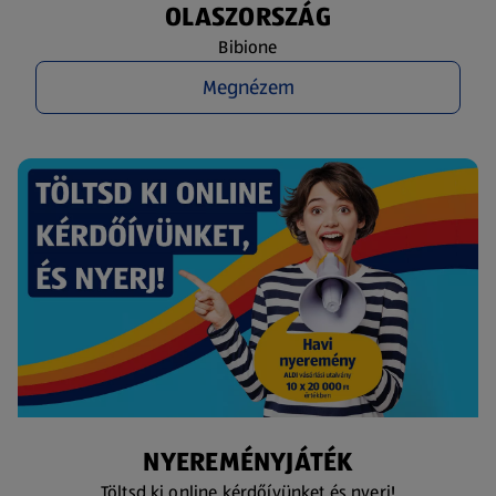
OLASZORSZÁG
Bibione
Megnézem
NYEREMÉNYJÁTÉK
Töltsd ki online kérdőívünket és nyerj!