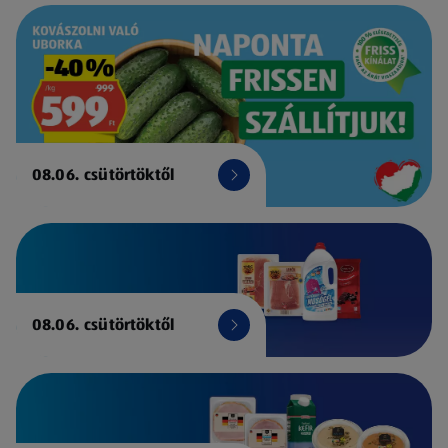
08.06. csütörtöktől
08.06. csütörtöktől