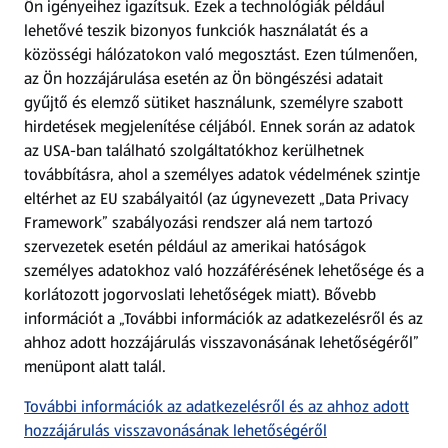
Ön igényeihez igazítsuk.
Ezek a technológiák például
lehetővé teszik bizonyos funkciók használatát és a
Fizetési lehetőségek
közösségi hálózatokon való megosztást. Ezen túlmenően,
az Ön hozzájárulása esetén az Ön böngészési adatait
ALDI utalványok
gyűjtő és elemző sütiket használunk, személyre szabott
hirdetések megjelenítése céljából. Ennek során az adatok
az USA-ban található szolgáltatókhoz kerülhetnek
Árcsökkentés
továbbításra, ahol a személyes adatok védelmének szintje
eltérhet az EU szabályaitól (az úgynevezett „Data Privacy
Adattörlő alkalmazás
Framework” szabályozási rendszer alá nem tartozó
szervezetek esetén például az amerikai hatóságok
Szervizpont
személyes adatokhoz való hozzáférésének lehetősége és a
(új oldalon nyílik meg)
korlátozott jogorvoslati lehetőségek miatt). Bővebb
információt a „További információk az adatkezelésről és az
Fedezz fel minket az interneten!
ahhoz adott hozzájárulás visszavonásának lehetőségéről”
menüpont alatt talál.
Töltsd le az ALDI Magyarország applikációt!
További információk az adatkezelésről és az ahhoz adott
hozzájárulás visszavonásának lehetőségéről