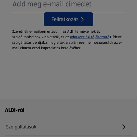
Feliratkozás
Szeretnék e-mailben értesülni az ALDI termékeinek és
szolgáltatásainak kínálatáról, és az
adatkezelési tájékoztató
Hírlevél-
szolgáltatás pontjában foglaltak alapján ezennel hozzájárulok az e-
mail címem ezzel kapcsolatos kezeléséhez.
Láblécmenü - további linkek
ALDI-ról
Szolgáltatások