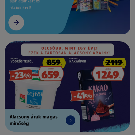
ajánlatainkért és
akcióinkért!
Alacsony árak magas
minőség