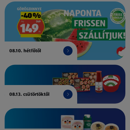
08.10. hétfőtől
08.13. csütörtöktől