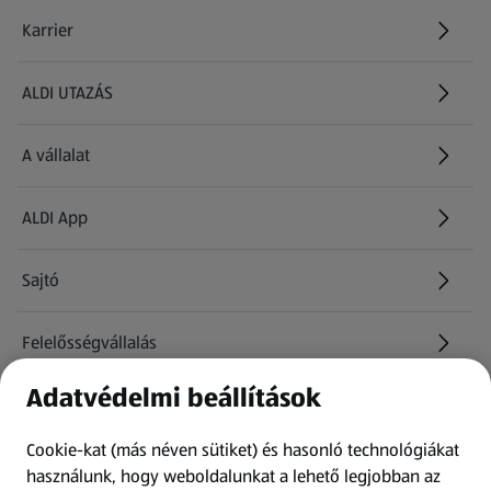
Karrier
(új oldalon nyílik meg)
ALDI UTAZÁS
(új oldalon nyílik meg)
A vállalat
ALDI App
Sajtó
Felelősségvállalás
Adatvédelmi beállítások
Információk
Cookie-kat (más néven sütiket) és hasonló technológiákat
Kérdőív
használunk, hogy weboldalunkat a lehető legjobban az