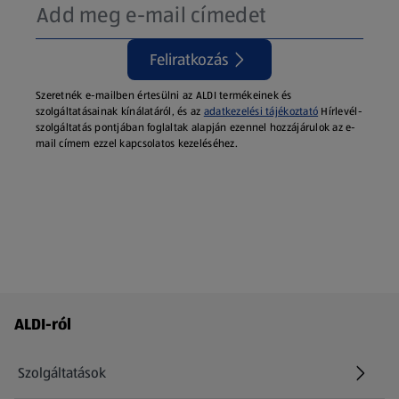
Feliratkozás
Szeretnék e-mailben értesülni az ALDI termékeinek és
szolgáltatásainak kínálatáról, és az
adatkezelési tájékoztató
Hírlevél-
szolgáltatás pontjában foglaltak alapján ezennel hozzájárulok az e-
mail címem ezzel kapcsolatos kezeléséhez.
Láblécmenü - további linkek
ALDI-ról
Szolgáltatások