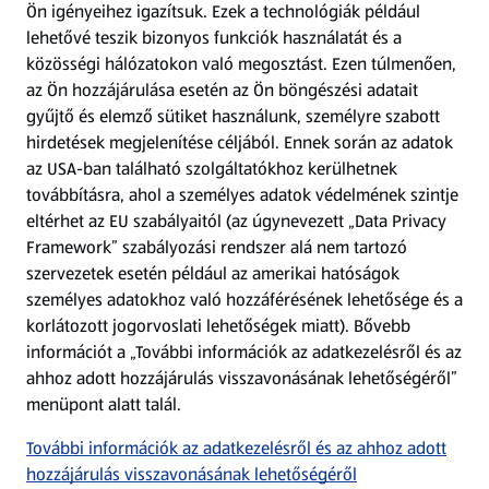
Ön igényeihez igazítsuk.
Ezek a technológiák például
lehetővé teszik bizonyos funkciók használatát és a
Fizetési lehetőségek
közösségi hálózatokon való megosztást. Ezen túlmenően,
az Ön hozzájárulása esetén az Ön böngészési adatait
ALDI utalványok
gyűjtő és elemző sütiket használunk, személyre szabott
hirdetések megjelenítése céljából. Ennek során az adatok
az USA-ban található szolgáltatókhoz kerülhetnek
Árcsökkentés
továbbításra, ahol a személyes adatok védelmének szintje
eltérhet az EU szabályaitól (az úgynevezett „Data Privacy
Adattörlő alkalmazás
Framework” szabályozási rendszer alá nem tartozó
szervezetek esetén például az amerikai hatóságok
Szervizpont
személyes adatokhoz való hozzáférésének lehetősége és a
(új oldalon nyílik meg)
korlátozott jogorvoslati lehetőségek miatt). Bővebb
információt a „További információk az adatkezelésről és az
Fedezz fel minket az interneten!
ahhoz adott hozzájárulás visszavonásának lehetőségéről”
menüpont alatt talál.
Töltsd le az ALDI Magyarország applikációt!
További információk az adatkezelésről és az ahhoz adott
hozzájárulás visszavonásának lehetőségéről