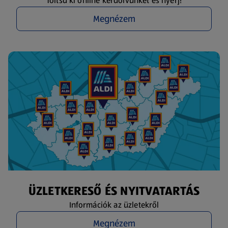
Töltsd ki online kérdőívünket és nyerj!
Megnézem
ÜZLETKERESŐ ÉS NYITVATARTÁS
Információk az üzletekről
Megnézem