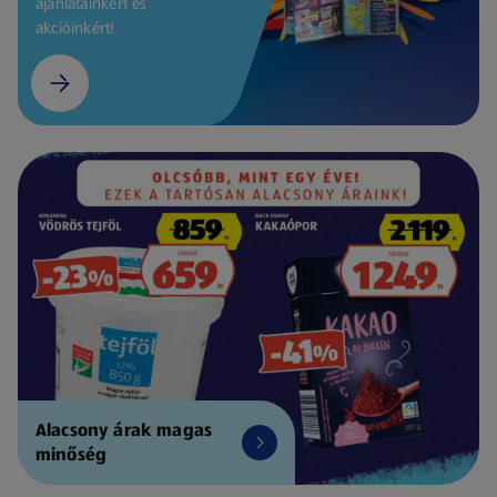
ajánlatainkért és
akcióinkért!
Alacsony árak magas
minőség