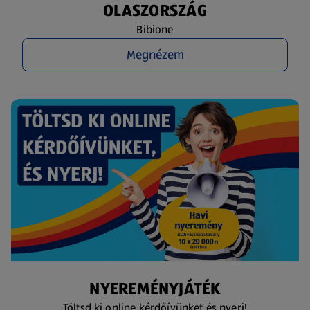
OLASZORSZÁG
Bibione
Megnézem
NYEREMÉNYJÁTÉK
Töltsd ki online kérdőívünket és nyerj!