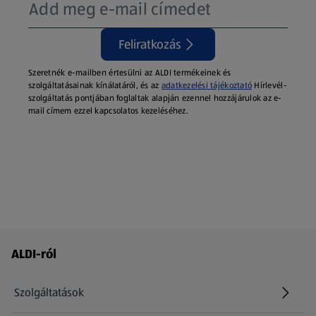
Feliratkozás
Szeretnék e-mailben értesülni az ALDI termékeinek és
szolgáltatásainak kínálatáról, és az
adatkezelési tájékoztató
Hírlevél-
szolgáltatás pontjában foglaltak alapján ezennel hozzájárulok az e-
mail címem ezzel kapcsolatos kezeléséhez.
Láblécmenü - további linkek
ALDI-ról
Szolgáltatások