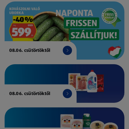
08.06. csütörtöktől
08.06. csütörtöktől