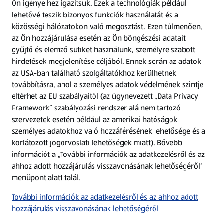
Ön igényeihez igazítsuk.
Ezek a technológiák például
lehetővé teszik bizonyos funkciók használatát és a
Fizetési lehetőségek
közösségi hálózatokon való megosztást. Ezen túlmenően,
az Ön hozzájárulása esetén az Ön böngészési adatait
ALDI utalványok
gyűjtő és elemző sütiket használunk, személyre szabott
hirdetések megjelenítése céljából. Ennek során az adatok
az USA-ban található szolgáltatókhoz kerülhetnek
Árcsökkentés
továbbításra, ahol a személyes adatok védelmének szintje
eltérhet az EU szabályaitól (az úgynevezett „Data Privacy
Adattörlő alkalmazás
Framework” szabályozási rendszer alá nem tartozó
szervezetek esetén például az amerikai hatóságok
Szervizpont
személyes adatokhoz való hozzáférésének lehetősége és a
(új oldalon nyílik meg)
korlátozott jogorvoslati lehetőségek miatt). Bővebb
információt a „További információk az adatkezelésről és az
Fedezz fel minket az interneten!
ahhoz adott hozzájárulás visszavonásának lehetőségéről”
menüpont alatt talál.
Töltsd le az ALDI Magyarország applikációt!
További információk az adatkezelésről és az ahhoz adott
hozzájárulás visszavonásának lehetőségéről