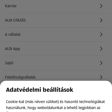
Karrier
(új oldalon nyílik meg)
ALDI UTAZÁS
(új oldalon nyílik meg)
A vállalat
ALDI App
Sajtó
Felelősségvállalás
Adatvédelmi beállítások
Információk
Cookie-kat (más néven sütiket) és hasonló technológiákat
Kérdőív
használunk, hogy weboldalunkat a lehető legjobban az