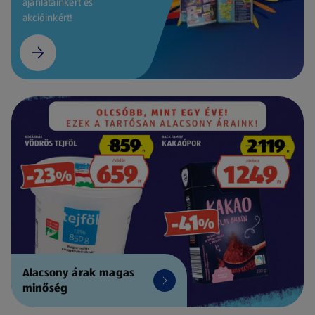
ajánlatainkért és
akcióinkért!
Alacsony árak magas
minőség