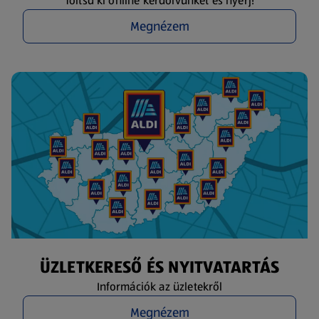
Töltsd ki online kérdőívünket és nyerj!
Megnézem
ÜZLETKERESŐ ÉS NYITVATARTÁS
Információk az üzletekről
Megnézem