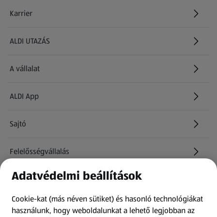
Karrier
(új oldalon nyílik meg)
ALDI UTAZÁS
(új oldalon nyílik meg)
A vállalat
ALDI App
Sajtó
Felelősségvállalás
Adatvédelmi beállítások
Információk
Cookie-kat (más néven sütiket) és hasonló technológiákat
Kérdőív
használunk, hogy weboldalunkat a lehető legjobban az