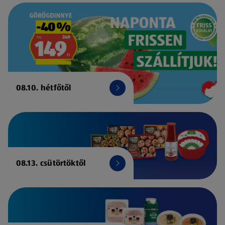
08.10. hétfőtől
08.13. csütörtöktől