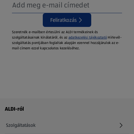
Feliratkozás
Szeretnék e-mailben értesülni az ALDI termékeinek és
szolgáltatásainak kínálatáról, és az
adatkezelési tájékoztató
Hírlevél-
szolgáltatás pontjában foglaltak alapján ezennel hozzájárulok az e-
mail címem ezzel kapcsolatos kezeléséhez.
Láblécmenü - további linkek
ALDI-ról
Szolgáltatások