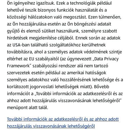
Ön igényeihez igazítsuk.
Ezek a technológiák például
lehetővé teszik bizonyos funkciók használatát és a
Fizetési lehetőségek
közösségi hálózatokon való megosztást. Ezen túlmenően,
az Ön hozzájárulása esetén az Ön böngészési adatait
ALDI utalványok
gyűjtő és elemző sütiket használunk, személyre szabott
hirdetések megjelenítése céljából. Ennek során az adatok
az USA-ban található szolgáltatókhoz kerülhetnek
Árcsökkentés
továbbításra, ahol a személyes adatok védelmének szintje
eltérhet az EU szabályaitól (az úgynevezett „Data Privacy
Adattörlő alkalmazás
Framework” szabályozási rendszer alá nem tartozó
szervezetek esetén például az amerikai hatóságok
Szervizpont
személyes adatokhoz való hozzáférésének lehetősége és a
(új oldalon nyílik meg)
korlátozott jogorvoslati lehetőségek miatt). Bővebb
információt a „További információk az adatkezelésről és az
Fedezz fel minket az interneten!
ahhoz adott hozzájárulás visszavonásának lehetőségéről”
menüpont alatt talál.
Töltsd le az ALDI Magyarország applikációt!
További információk az adatkezelésről és az ahhoz adott
hozzájárulás visszavonásának lehetőségéről