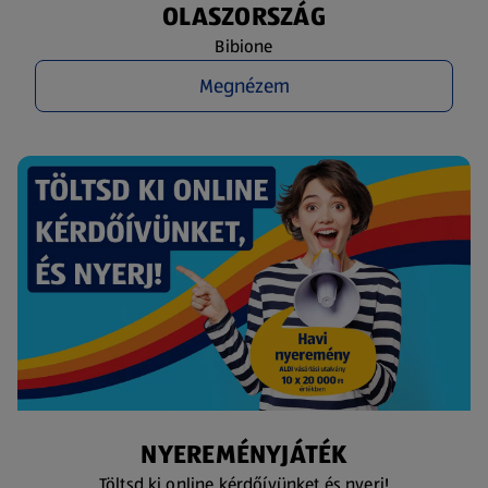
OLASZORSZÁG
Bibione
Megnézem
NYEREMÉNYJÁTÉK
Töltsd ki online kérdőívünket és nyerj!