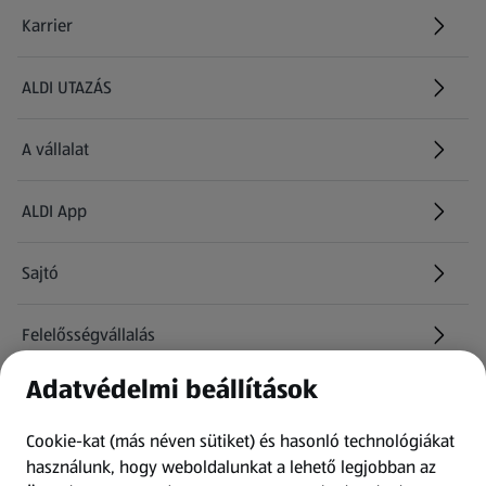
Karrier
(új oldalon nyílik meg)
ALDI UTAZÁS
(új oldalon nyílik meg)
A vállalat
ALDI App
Sajtó
Felelősségvállalás
Adatvédelmi beállítások
Információk
Cookie-kat (más néven sütiket) és hasonló technológiákat
Kérdőív
használunk, hogy weboldalunkat a lehető legjobban az