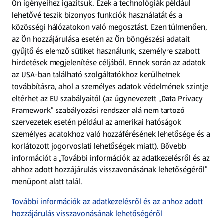
Ön igényeihez igazítsuk.
Ezek a technológiák például
lehetővé teszik bizonyos funkciók használatát és a
Fizetési lehetőségek
közösségi hálózatokon való megosztást. Ezen túlmenően,
az Ön hozzájárulása esetén az Ön böngészési adatait
ALDI utalványok
gyűjtő és elemző sütiket használunk, személyre szabott
hirdetések megjelenítése céljából. Ennek során az adatok
az USA-ban található szolgáltatókhoz kerülhetnek
Árcsökkentés
továbbításra, ahol a személyes adatok védelmének szintje
eltérhet az EU szabályaitól (az úgynevezett „Data Privacy
Adattörlő alkalmazás
Framework” szabályozási rendszer alá nem tartozó
szervezetek esetén például az amerikai hatóságok
Szervizpont
személyes adatokhoz való hozzáférésének lehetősége és a
(új oldalon nyílik meg)
korlátozott jogorvoslati lehetőségek miatt). Bővebb
információt a „További információk az adatkezelésről és az
Fedezz fel minket az interneten!
ahhoz adott hozzájárulás visszavonásának lehetőségéről”
menüpont alatt talál.
Töltsd le az ALDI Magyarország applikációt!
További információk az adatkezelésről és az ahhoz adott
hozzájárulás visszavonásának lehetőségéről