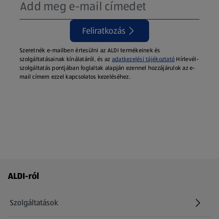
Feliratkozás
Szeretnék e-mailben értesülni az ALDI termékeinek és
szolgáltatásainak kínálatáról, és az
adatkezelési tájékoztató
Hírlevél-
szolgáltatás pontjában foglaltak alapján ezennel hozzájárulok az e-
mail címem ezzel kapcsolatos kezeléséhez.
Láblécmenü - további linkek
ALDI-ról
Szolgáltatások