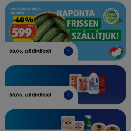
08.06. csütörtöktől
08.06. csütörtöktől