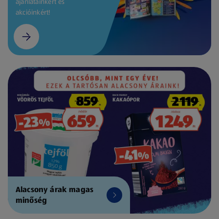
ajánlatainkért és
akcióinkért!
Alacsony árak magas
minőség