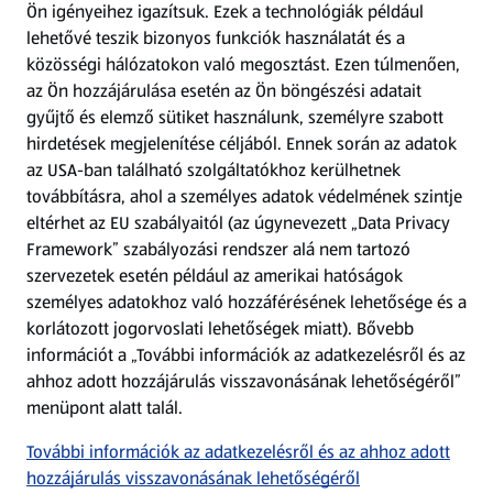
Ön igényeihez igazítsuk.
Ezek a technológiák például
lehetővé teszik bizonyos funkciók használatát és a
Fizetési lehetőségek
közösségi hálózatokon való megosztást. Ezen túlmenően,
az Ön hozzájárulása esetén az Ön böngészési adatait
ALDI utalványok
gyűjtő és elemző sütiket használunk, személyre szabott
hirdetések megjelenítése céljából. Ennek során az adatok
az USA-ban található szolgáltatókhoz kerülhetnek
Árcsökkentés
továbbításra, ahol a személyes adatok védelmének szintje
eltérhet az EU szabályaitól (az úgynevezett „Data Privacy
Adattörlő alkalmazás
Framework” szabályozási rendszer alá nem tartozó
szervezetek esetén például az amerikai hatóságok
Szervizpont
személyes adatokhoz való hozzáférésének lehetősége és a
(új oldalon nyílik meg)
korlátozott jogorvoslati lehetőségek miatt). Bővebb
információt a „További információk az adatkezelésről és az
Fedezz fel minket az interneten!
ahhoz adott hozzájárulás visszavonásának lehetőségéről”
menüpont alatt talál.
Töltsd le az ALDI Magyarország applikációt!
További információk az adatkezelésről és az ahhoz adott
hozzájárulás visszavonásának lehetőségéről