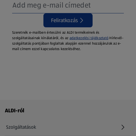
Feliratkozás
Szeretnék e-mailben értesülni az ALDI termékeinek és
szolgáltatásainak kínálatáról, és az
adatkezelési tájékoztató
Hírlevél-
szolgáltatás pontjában foglaltak alapján ezennel hozzájárulok az e-
mail címem ezzel kapcsolatos kezeléséhez.
Láblécmenü - további linkek
ALDI-ról
Szolgáltatások