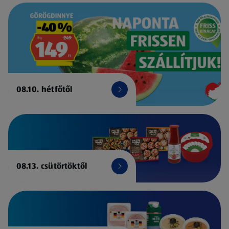
08.10. hétfőtől
08.13. csütörtöktől