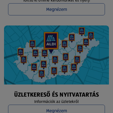
Töltsd ki online kérdőívünket és nyerj!
Megnézem
ÜZLETKERESŐ ÉS NYITVATARTÁS
Információk az üzletekről
Megnézem