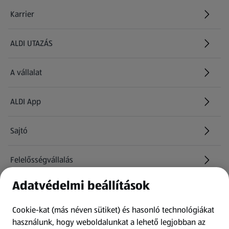
Karrier
(új oldalon nyílik meg)
ALDI UTAZÁS
(új oldalon nyílik meg)
A vállalat
ALDI App
Sajtó
Felelősségvállalás
Adatvédelmi beállítások
Információk
Cookie-kat (más néven sütiket) és hasonló technológiákat
Kérdőív
használunk, hogy weboldalunkat a lehető legjobban az