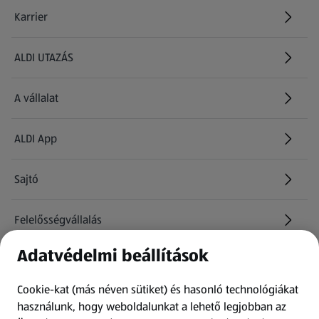
Karrier
(új oldalon nyílik meg)
ALDI UTAZÁS
(új oldalon nyílik meg)
A vállalat
ALDI App
Sajtó
Felelősségvállalás
Adatvédelmi beállítások
Információk
Cookie-kat (más néven sütiket) és hasonló technológiákat
Kérdőív
használunk, hogy weboldalunkat a lehető legjobban az