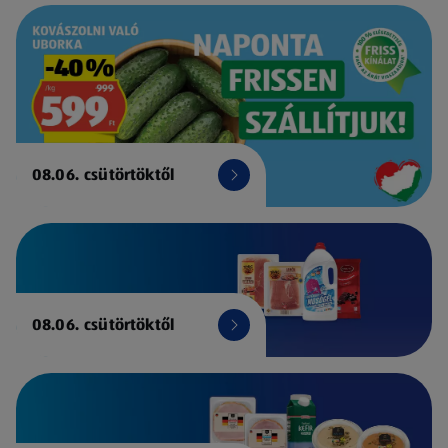
08.06. csütörtöktől
08.06. csütörtöktől