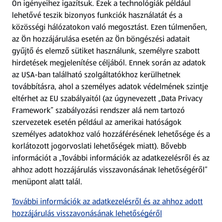
Ön igényeihez igazítsuk.
Ezek a technológiák például
lehetővé teszik bizonyos funkciók használatát és a
Fizetési lehetőségek
közösségi hálózatokon való megosztást. Ezen túlmenően,
az Ön hozzájárulása esetén az Ön böngészési adatait
ALDI utalványok
gyűjtő és elemző sütiket használunk, személyre szabott
hirdetések megjelenítése céljából. Ennek során az adatok
az USA-ban található szolgáltatókhoz kerülhetnek
Árcsökkentés
továbbításra, ahol a személyes adatok védelmének szintje
eltérhet az EU szabályaitól (az úgynevezett „Data Privacy
Adattörlő alkalmazás
Framework” szabályozási rendszer alá nem tartozó
szervezetek esetén például az amerikai hatóságok
Szervizpont
személyes adatokhoz való hozzáférésének lehetősége és a
(új oldalon nyílik meg)
korlátozott jogorvoslati lehetőségek miatt). Bővebb
információt a „További információk az adatkezelésről és az
Fedezz fel minket az interneten!
ahhoz adott hozzájárulás visszavonásának lehetőségéről”
menüpont alatt talál.
Töltsd le az ALDI Magyarország applikációt!
További információk az adatkezelésről és az ahhoz adott
hozzájárulás visszavonásának lehetőségéről