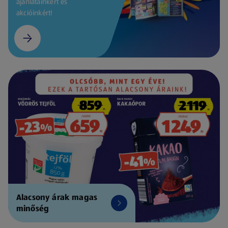
ajánlatainkért és
akcióinkért!
Alacsony árak magas
minőség