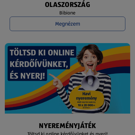
OLASZORSZÁG
Bibione
Megnézem
NYEREMÉNYJÁTÉK
Töltsd ki online kérdőívünket és nyerj!