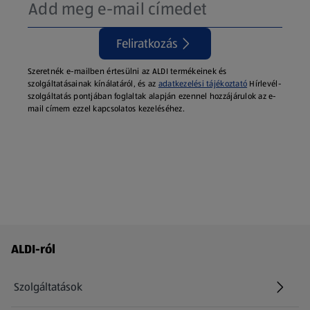
Feliratkozás
Szeretnék e-mailben értesülni az ALDI termékeinek és
szolgáltatásainak kínálatáról, és az
adatkezelési tájékoztató
Hírlevél-
szolgáltatás pontjában foglaltak alapján ezennel hozzájárulok az e-
mail címem ezzel kapcsolatos kezeléséhez.
Láblécmenü - további linkek
ALDI-ról
Szolgáltatások