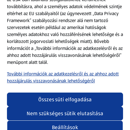
továbbításra, ahol a személyes adatok védelmének szintje
eltérhet az EU szabályaitól (az úgynevezett „Data Privacy
Adattörlő alkalmazás
Framework” szabályozási rendszer alá nem tartozó
szervezetek esetén például az amerikai hatóságok
Szervizpont
személyes adatokhoz való hozzáférésének lehetősége és a
(új oldalon nyílik meg)
korlátozott jogorvoslati lehetőségek miatt). Bővebb
információt a „További információk az adatkezelésről és az
Fedezz fel minket az interneten!
ahhoz adott hozzájárulás visszavonásának lehetőségéről”
menüpont alatt talál.
Töltsd le az ALDI Magyarország applikációt!
További információk az adatkezelésről és az ahhoz adott
hozzájárulás visszavonásának lehetőségéről
Összes süti elfogadása
Nem szükséges sütik elutasítása
Adatvédelem és szabályzat
Cookie beállítások módosítása
Felhasználási feltételek
Beállítások
(új oldalon nyílik meg)
Adatvédelem / Impresszum
Security policy