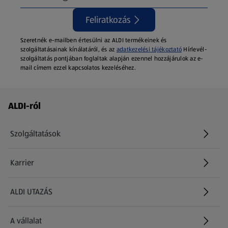
Feliratkozás
Szeretnék e-mailben értesülni az ALDI termékeinek és
szolgáltatásainak kínálatáról, és az
adatkezelési tájékoztató
Hírlevél-
szolgáltatás pontjában foglaltak alapján ezennel hozzájárulok az e-
mail címem ezzel kapcsolatos kezeléséhez.
Láblécmenü - további linkek
ALDI-ról
Szolgáltatások
Karrier
(új oldalon nyílik meg)
ALDI UTAZÁS
(új oldalon nyílik meg)
A vállalat