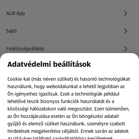
ALDI App
Sajtó
Felelősségvállalás
Adatvédelmi beállítások
Információk
Cookie-kat (más néven sütiket) és hasonló technológiákat
Kérdőív
használunk, hogy weboldalunkat a lehető legjobban az
Ön igényeihez igazítsuk.
Ezek a technológiák például
lehetővé teszik bizonyos funkciók használatát és a
Fizetési lehetőségek
közösségi hálózatokon való megosztást. Ezen túlmenően,
az Ön hozzájárulása esetén az Ön böngészési adatait
ALDI utalványok
gyűjtő és elemző sütiket használunk, személyre szabott
hirdetések megjelenítése céljából. Ennek során az adatok
az USA-ban található szolgáltatókhoz kerülhetnek
Árcsökkentés