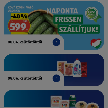
08.06. csütörtöktől
08.06. csütörtöktől