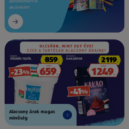
ajánlatainkért és
akcióinkért!
Alacsony árak magas
minőség