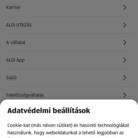
Karrier
(új oldalon nyílik meg)
ALDI UTAZÁS
(új oldalon nyílik meg)
A vállalat
ALDI App
Sajtó
Felelősségvállalás
Adatvédelmi beállítások
Információk
Cookie-kat (más néven sütiket) és hasonló technológiákat
Kérdőív
használunk, hogy weboldalunkat a lehető legjobban az