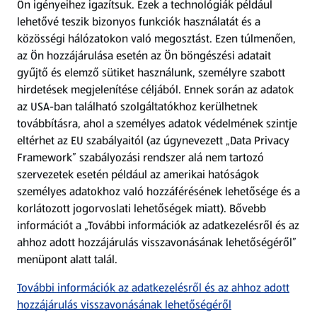
Ön igényeihez igazítsuk.
Ezek a technológiák például
lehetővé teszik bizonyos funkciók használatát és a
Fizetési lehetőségek
közösségi hálózatokon való megosztást. Ezen túlmenően,
az Ön hozzájárulása esetén az Ön böngészési adatait
ALDI utalványok
gyűjtő és elemző sütiket használunk, személyre szabott
hirdetések megjelenítése céljából. Ennek során az adatok
az USA-ban található szolgáltatókhoz kerülhetnek
Árcsökkentés
továbbításra, ahol a személyes adatok védelmének szintje
eltérhet az EU szabályaitól (az úgynevezett „Data Privacy
Adattörlő alkalmazás
Framework” szabályozási rendszer alá nem tartozó
szervezetek esetén például az amerikai hatóságok
Szervizpont
személyes adatokhoz való hozzáférésének lehetősége és a
(új oldalon nyílik meg)
korlátozott jogorvoslati lehetőségek miatt). Bővebb
információt a „További információk az adatkezelésről és az
Fedezz fel minket az interneten!
ahhoz adott hozzájárulás visszavonásának lehetőségéről”
menüpont alatt talál.
Töltsd le az ALDI Magyarország applikációt!
További információk az adatkezelésről és az ahhoz adott
hozzájárulás visszavonásának lehetőségéről