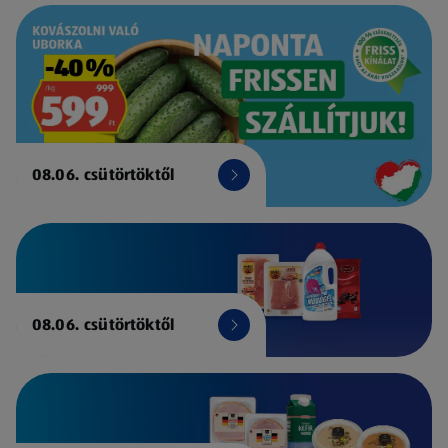
08.06. csütörtöktől
08.06. csütörtöktől