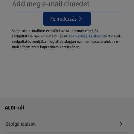
Feliratkozás
Szeretnék e-mailben értesülni az ALDI termékeinek és
szolgáltatásainak kínálatáról, és az
adatkezelési tájékoztató
Hírlevél-
szolgáltatás pontjában foglaltak alapján ezennel hozzájárulok az e-
mail címem ezzel kapcsolatos kezeléséhez.
Láblécmenü - további linkek
ALDI-ról
Szolgáltatások