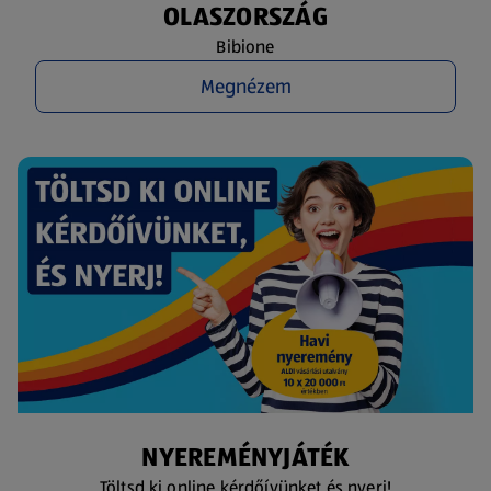
OLASZORSZÁG
Bibione
Megnézem
NYEREMÉNYJÁTÉK
Töltsd ki online kérdőívünket és nyerj!