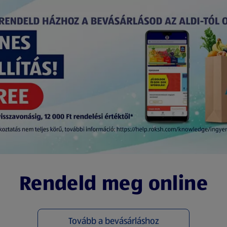
Rendeld meg online
Tovább a bevásárláshoz
(új oldalon nyílik meg)