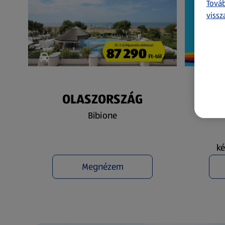
Továb
vissz
OLASZORSZÁG
N
Bibione
ké
Megnézem