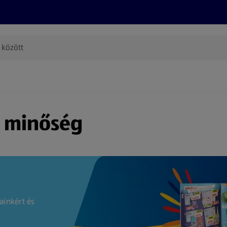
Termékeink
Online bevásárlás
Információk
Az én AL
(új oldalon nyílik meg)
s minőség
ainkért és