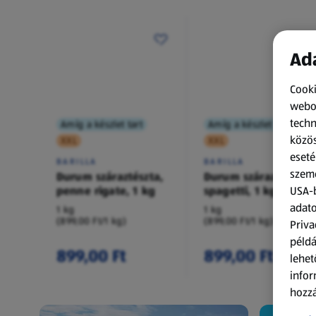
Ada
Cooki
webol
techn
Amíg a készlet tart
Amíg a készlet tart
közös
XXL
XXL
eseté
BARILLA
BARILLA
szemé
Durum száraztészta,
Durum száraztészta,
penne rigate, 1 kg
spagetti, 1 kg
USA-b
adato
1 kg
1 kg
(899,00 Ft/1 kg)
(899,00 Ft/1 kg)
Priva
példá
899,00 Ft
899,00 Ft
lehet
infor
hozzá