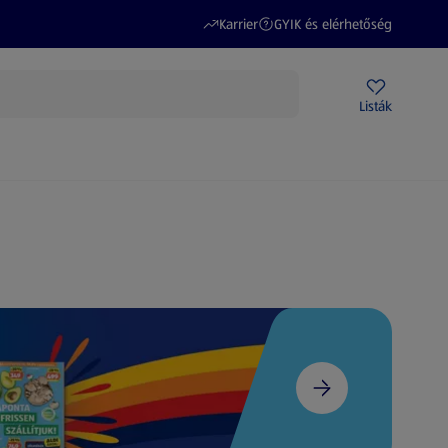
(új oldalon nyílik meg)
(új oldalon nyílik meg)
Karrier
GYIK és elérhetőség
Akciós újságok
ALDI Üzletek
Ajándékkártya
Szervizpont
Listák
DI-m