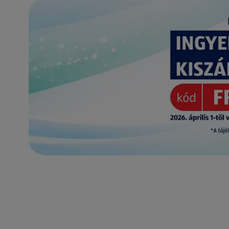
(új oldalon nyílik meg)