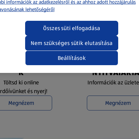
bi információk az adatkezelésről és az ahhoz adott hozzájárulás
avonásának lehetőségéről
Összes süti elfogadása
Nem szükséges sütik elutasítása
Beállítások
YEREMÉNYJÁTÉ
ÜZLETKERESŐ 
K
NYITVATART
Töltsd ki online
Információk az üzlete
rdőívünket és nyerj!
Megnézem
Megnézem