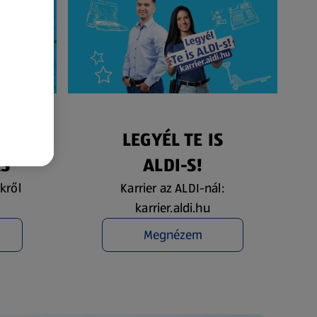
ÉS
LEGYÉL TE IS
ÁS
ALDI-S!
kről
Karrier az ALDI-nál:
karrier.aldi.hu
Megnézem