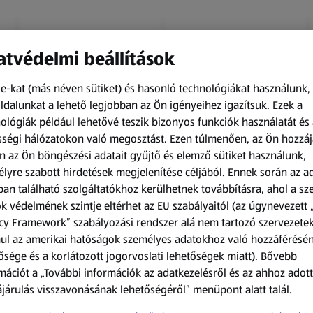
tvédelmi beállítások
e-kat (más néven sütiket) és hasonló technológiákat használunk,
dalunkat a lehető legjobban az Ön igényeihez igazítsuk.
Ezek a
ológiák például lehetővé teszik bizonyos funkciók használatát és 
Amíg a készlet tart
Amíg a készlet tart
ségi hálózatokon való megosztást. Ezen túlmenően, az Ön hozzáj
XXL
XXL
n az Ön böngészési adatait gyűjtő és elemző sütiket használunk,
ACTIMEL
O.B.
lyre szabott hirdetések megjelenítése céljából. Ennek során az a
Actimel joghurtital, 8
Procomfort tampon,
an található szolgáltatókhoz kerülhetnek továbbításra, ahol a s
palack
64 darab
k védelmének szintje eltérhet az EU szabályaitól (az úgynevezett 
0,8 kg
64 darabonként
(1 186,25 Ft/1 kg)
(59,36 Ft/1 darabonként)
cy Framework” szabályozási rendszer alá nem tartozó szervezete
ul az amerikai hatóságok személyes adatokhoz való hozzáférésé
949,00 Ft
3 799,00 Ft
ősége és a korlátozott jogorvoslati lehetőségek miatt). Bővebb
mációt a „További információk az adatkezelésről és az ahhoz adott
járulás visszavonásának lehetőségéről” menüpont alatt talál.