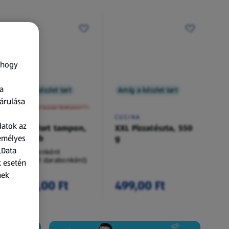
 hogy
a
Amíg a készlet tart
Amíg a készlet tart
XXL
árulása
A termék nem érkezett meg!
O.B.
CUCINA
datok az
Procomfort tampon,
XXL Pizzatészta, 550
zemélyes
54 darab
g
„Data
54 darabonként
(62,94 Ft/1 darabonként)
k esetén
nek
3 399,00 Ft
499,00 Ft