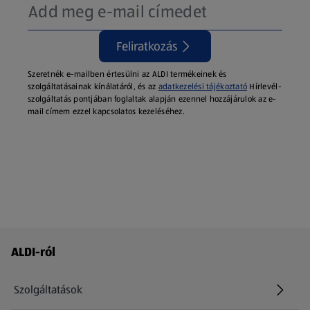
Feliratkozás
Szeretnék e-mailben értesülni az ALDI termékeinek és
szolgáltatásainak kínálatáról, és az
adatkezelési tájékoztató
Hírlevél-
szolgáltatás pontjában foglaltak alapján ezennel hozzájárulok az e-
mail címem ezzel kapcsolatos kezeléséhez.
Láblécmenü - további linkek
ALDI-ról
Szolgáltatások