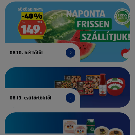
08.10. hétfőtől
08.13. csütörtöktől