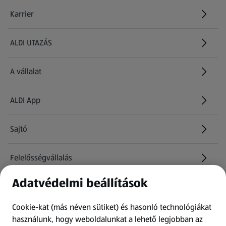
Karrier
(új oldalon nyílik meg)
ALDI UTAZÁS
(új oldalon nyílik meg)
A vállalat
ALDI App
Sajtó
Felelősségvállalás
Adatvédelmi beállítások
Információk
Cookie-kat (más néven sütiket) és hasonló technológiákat
Kérdőív
használunk, hogy weboldalunkat a lehető legjobban az