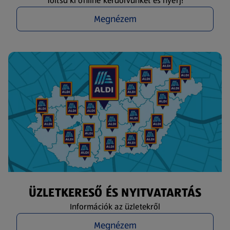
Töltsd ki online kérdőívünket és nyerj!
Megnézem
ÜZLETKERESŐ ÉS NYITVATARTÁS
Információk az üzletekről
Megnézem