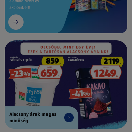
ajánlatainkért és
akcióinkért!
Alacsony árak magas
minőség