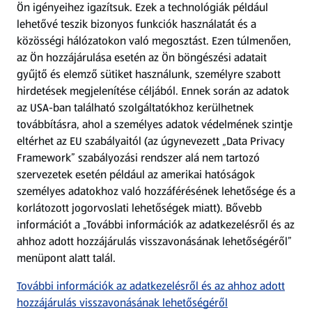
Ön igényeihez igazítsuk.
Ezek a technológiák például
lehetővé teszik bizonyos funkciók használatát és a
Fizetési lehetőségek
közösségi hálózatokon való megosztást. Ezen túlmenően,
az Ön hozzájárulása esetén az Ön böngészési adatait
ALDI utalványok
gyűjtő és elemző sütiket használunk, személyre szabott
hirdetések megjelenítése céljából. Ennek során az adatok
az USA-ban található szolgáltatókhoz kerülhetnek
Árcsökkentés
továbbításra, ahol a személyes adatok védelmének szintje
eltérhet az EU szabályaitól (az úgynevezett „Data Privacy
Adattörlő alkalmazás
Framework” szabályozási rendszer alá nem tartozó
szervezetek esetén például az amerikai hatóságok
Szervizpont
személyes adatokhoz való hozzáférésének lehetősége és a
(új oldalon nyílik meg)
korlátozott jogorvoslati lehetőségek miatt). Bővebb
információt a „További információk az adatkezelésről és az
Fedezz fel minket az interneten!
ahhoz adott hozzájárulás visszavonásának lehetőségéről”
menüpont alatt talál.
Töltsd le az ALDI Magyarország applikációt!
További információk az adatkezelésről és az ahhoz adott
hozzájárulás visszavonásának lehetőségéről