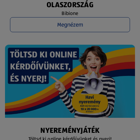
OLASZORSZÁG
Bibione
Megnézem
NYEREMÉNYJÁTÉK
Töltsd ki online kérdőívünket és nyerj!