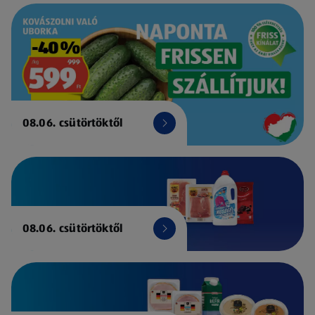
08.06. csütörtöktől
08.06. csütörtöktől