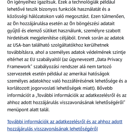
Ön igényeihez igazítsuk.
Ezek a technológiák például
lehetővé teszik bizonyos funkciók használatát és a
Fizetési lehetőségek
közösségi hálózatokon való megosztást. Ezen túlmenően,
az Ön hozzájárulása esetén az Ön böngészési adatait
ALDI utalványok
gyűjtő és elemző sütiket használunk, személyre szabott
hirdetések megjelenítése céljából. Ennek során az adatok
az USA-ban található szolgáltatókhoz kerülhetnek
Árcsökkentés
továbbításra, ahol a személyes adatok védelmének szintje
eltérhet az EU szabályaitól (az úgynevezett „Data Privacy
Adattörlő alkalmazás
Framework” szabályozási rendszer alá nem tartozó
szervezetek esetén például az amerikai hatóságok
Szervizpont
személyes adatokhoz való hozzáférésének lehetősége és a
(új oldalon nyílik meg)
korlátozott jogorvoslati lehetőségek miatt). Bővebb
információt a „További információk az adatkezelésről és az
Fedezz fel minket az interneten!
ahhoz adott hozzájárulás visszavonásának lehetőségéről”
menüpont alatt talál.
Töltsd le az ALDI Magyarország applikációt!
További információk az adatkezelésről és az ahhoz adott
hozzájárulás visszavonásának lehetőségéről