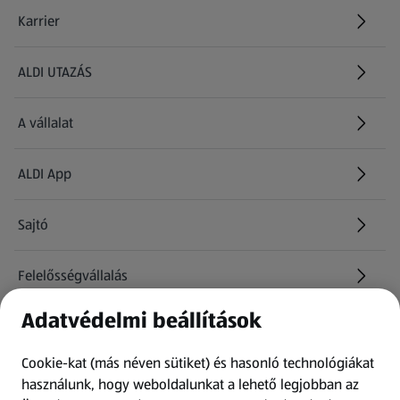
Karrier
(új oldalon nyílik meg)
ALDI UTAZÁS
(új oldalon nyílik meg)
A vállalat
ALDI App
Sajtó
Felelősségvállalás
Adatvédelmi beállítások
Információk
Cookie-kat (más néven sütiket) és hasonló technológiákat
Kérdőív
használunk, hogy weboldalunkat a lehető legjobban az