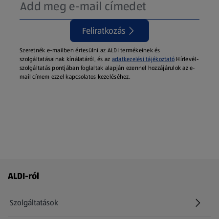
Feliratkozás
Szeretnék e-mailben értesülni az ALDI termékeinek és
szolgáltatásainak kínálatáról, és az
adatkezelési tájékoztató
Hírlevél-
szolgáltatás pontjában foglaltak alapján ezennel hozzájárulok az e-
mail címem ezzel kapcsolatos kezeléséhez.
Láblécmenü - további linkek
ALDI-ról
Szolgáltatások