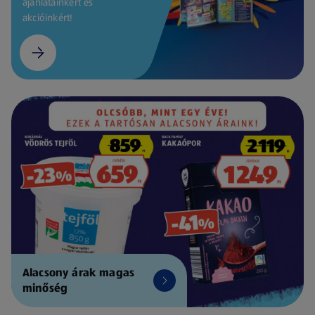
ajánlatainkért és
akcióinkért!
Alacsony árak magas
minőség