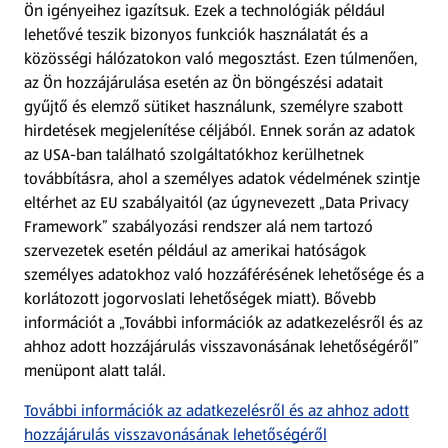
Ön igényeihez igazítsuk.
Ezek a technológiák például
lehetővé teszik bizonyos funkciók használatát és a
Fizetési lehetőségek
közösségi hálózatokon való megosztást. Ezen túlmenően,
az Ön hozzájárulása esetén az Ön böngészési adatait
ALDI utalványok
gyűjtő és elemző sütiket használunk, személyre szabott
hirdetések megjelenítése céljából. Ennek során az adatok
az USA-ban található szolgáltatókhoz kerülhetnek
Árcsökkentés
továbbításra, ahol a személyes adatok védelmének szintje
eltérhet az EU szabályaitól (az úgynevezett „Data Privacy
Adattörlő alkalmazás
Framework” szabályozási rendszer alá nem tartozó
szervezetek esetén például az amerikai hatóságok
Szervizpont
személyes adatokhoz való hozzáférésének lehetősége és a
(új oldalon nyílik meg)
korlátozott jogorvoslati lehetőségek miatt). Bővebb
információt a „További információk az adatkezelésről és az
Fedezz fel minket az interneten!
ahhoz adott hozzájárulás visszavonásának lehetőségéről”
menüpont alatt talál.
Töltsd le az ALDI Magyarország applikációt!
További információk az adatkezelésről és az ahhoz adott
hozzájárulás visszavonásának lehetőségéről