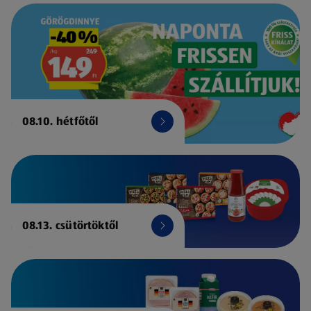
08.10. hétfőtől
08.13. csütörtöktől