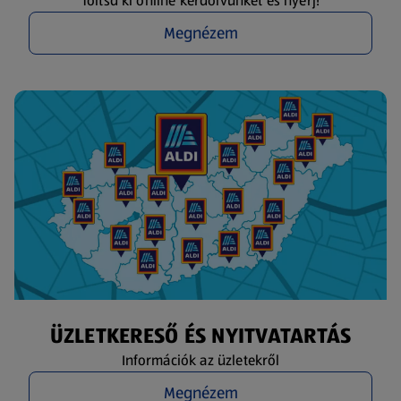
Töltsd ki online kérdőívünket és nyerj!
Megnézem
ÜZLETKERESŐ ÉS NYITVATARTÁS
Információk az üzletekről
Megnézem