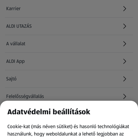
Karrier
(új oldalon nyílik meg)
ALDI UTAZÁS
(új oldalon nyílik meg)
A vállalat
ALDI App
Sajtó
Felelősségvállalás
Adatvédelmi beállítások
Információk
Cookie-kat (más néven sütiket) és hasonló technológiákat
Kérdőív
használunk, hogy weboldalunkat a lehető legjobban az