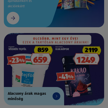
ajánlatainkért és
akcióinkért!
Alacsony árak magas
minőség