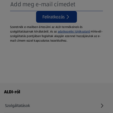
Feliratkozás
Szeretnék e-mailben értesülni az ALDI termékeinek és
szolgáltatásainak kínálatáról, és az
adatkezelési tájékoztató
Hírlevél-
szolgáltatás pontjában foglaltak alapján ezennel hozzájárulok az e-
mail címem ezzel kapcsolatos kezeléséhez.
Láblécmenü - további linkek
ALDI-ról
Szolgáltatások