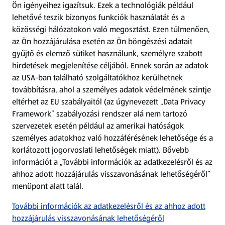
Ön igényeihez igazítsuk.
Ezek a technológiák például
lehetővé teszik bizonyos funkciók használatát és a
Fizetési lehetőségek
közösségi hálózatokon való megosztást. Ezen túlmenően,
az Ön hozzájárulása esetén az Ön böngészési adatait
ALDI utalványok
gyűjtő és elemző sütiket használunk, személyre szabott
hirdetések megjelenítése céljából. Ennek során az adatok
az USA-ban található szolgáltatókhoz kerülhetnek
Árcsökkentés
továbbításra, ahol a személyes adatok védelmének szintje
eltérhet az EU szabályaitól (az úgynevezett „Data Privacy
Adattörlő alkalmazás
Framework” szabályozási rendszer alá nem tartozó
szervezetek esetén például az amerikai hatóságok
Szervizpont
személyes adatokhoz való hozzáférésének lehetősége és a
(új oldalon nyílik meg)
korlátozott jogorvoslati lehetőségek miatt). Bővebb
információt a „További információk az adatkezelésről és az
Fedezz fel minket az interneten!
ahhoz adott hozzájárulás visszavonásának lehetőségéről”
menüpont alatt talál.
Töltsd le az ALDI Magyarország applikációt!
További információk az adatkezelésről és az ahhoz adott
hozzájárulás visszavonásának lehetőségéről