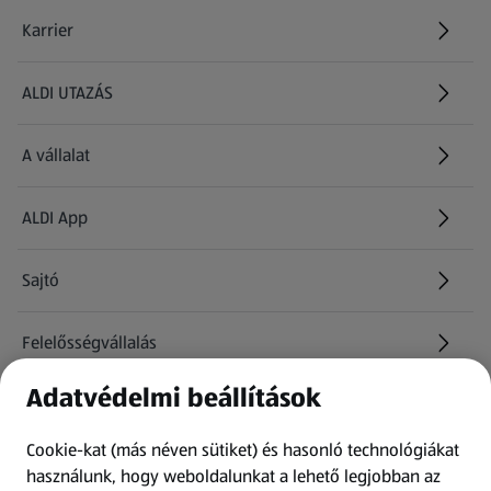
Karrier
(új oldalon nyílik meg)
ALDI UTAZÁS
(új oldalon nyílik meg)
A vállalat
ALDI App
Sajtó
Felelősségvállalás
Adatvédelmi beállítások
Információk
Cookie-kat (más néven sütiket) és hasonló technológiákat
Kérdőív
használunk, hogy weboldalunkat a lehető legjobban az