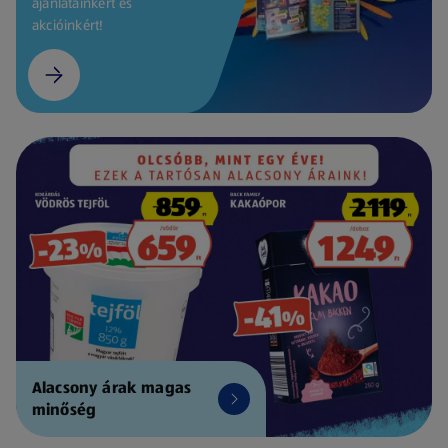
ajánlatainkért és
akcióinkért!
Alacsony árak magas
minőség