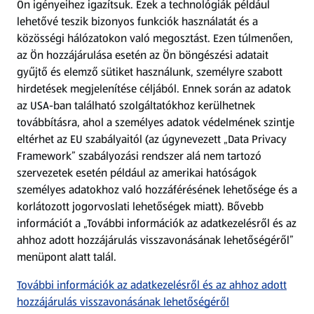
Ön igényeihez igazítsuk.
Ezek a technológiák például
lehetővé teszik bizonyos funkciók használatát és a
Fizetési lehetőségek
közösségi hálózatokon való megosztást. Ezen túlmenően,
az Ön hozzájárulása esetén az Ön böngészési adatait
ALDI utalványok
gyűjtő és elemző sütiket használunk, személyre szabott
hirdetések megjelenítése céljából. Ennek során az adatok
az USA-ban található szolgáltatókhoz kerülhetnek
Árcsökkentés
továbbításra, ahol a személyes adatok védelmének szintje
eltérhet az EU szabályaitól (az úgynevezett „Data Privacy
Adattörlő alkalmazás
Framework” szabályozási rendszer alá nem tartozó
szervezetek esetén például az amerikai hatóságok
Szervizpont
személyes adatokhoz való hozzáférésének lehetősége és a
(új oldalon nyílik meg)
korlátozott jogorvoslati lehetőségek miatt). Bővebb
információt a „További információk az adatkezelésről és az
Fedezz fel minket az interneten!
ahhoz adott hozzájárulás visszavonásának lehetőségéről”
menüpont alatt talál.
Töltsd le az ALDI Magyarország applikációt!
További információk az adatkezelésről és az ahhoz adott
hozzájárulás visszavonásának lehetőségéről