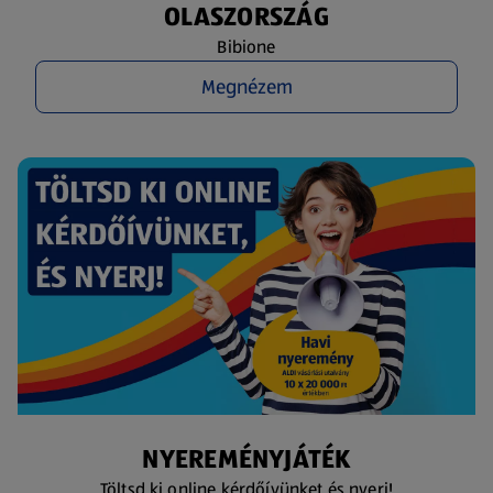
OLASZORSZÁG
Bibione
Megnézem
NYEREMÉNYJÁTÉK
Töltsd ki online kérdőívünket és nyerj!