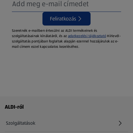
Feliratkozás
Szeretnék e-mailben értesülni az ALDI termékeinek és
szolgáltatásainak kínálatáról, és az
adatkezelési tájékoztató
Hírlevél-
szolgáltatás pontjában foglaltak alapján ezennel hozzájárulok az e-
mail címem ezzel kapcsolatos kezeléséhez.
Láblécmenü - további linkek
ALDI-ról
Szolgáltatások