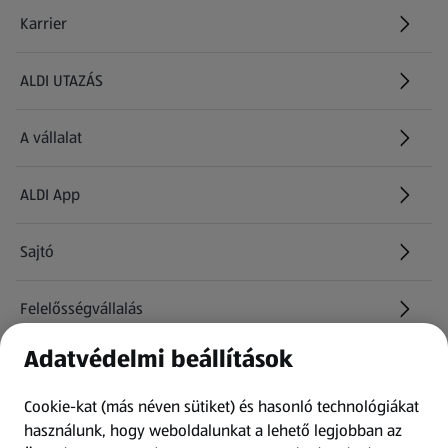
Karrier
(új oldalon nyílik meg)
ALDI UTAZÁS
(új oldalon nyílik meg)
A vállalat
ALDI App
Sajtó
Felelősségvállalás
Adatvédelmi beállítások
Információk
Cookie-kat (más néven sütiket) és hasonló technológiákat
Kérdőív
használunk, hogy weboldalunkat a lehető legjobban az