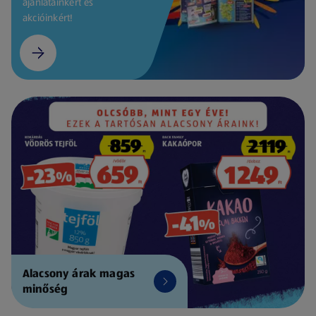
ajánlatainkért és
akcióinkért!
Alacsony árak magas
minőség