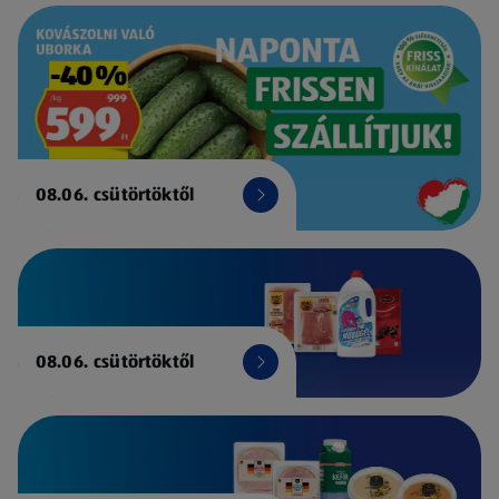
08.06. csütörtöktől
08.06. csütörtöktől