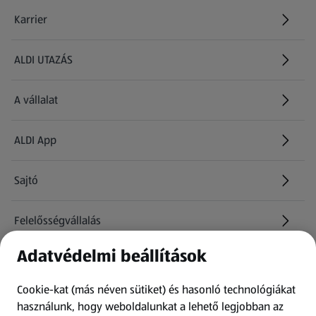
Karrier
(új oldalon nyílik meg)
ALDI UTAZÁS
(új oldalon nyílik meg)
A vállalat
ALDI App
Sajtó
Felelősségvállalás
Adatvédelmi beállítások
Információk
Cookie-kat (más néven sütiket) és hasonló technológiákat
Kérdőív
használunk, hogy weboldalunkat a lehető legjobban az