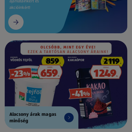
ajánlatainkért és
akcióinkért!
Alacsony árak magas
minőség