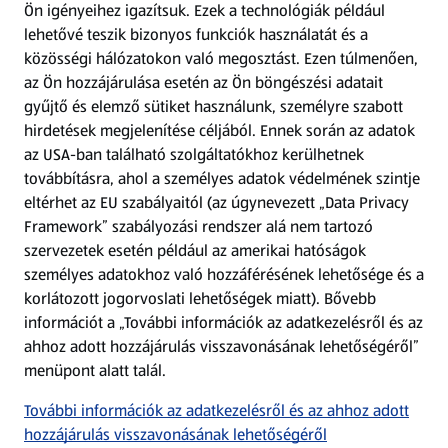
Ön igényeihez igazítsuk.
Ezek a technológiák például
lehetővé teszik bizonyos funkciók használatát és a
Fizetési lehetőségek
közösségi hálózatokon való megosztást. Ezen túlmenően,
az Ön hozzájárulása esetén az Ön böngészési adatait
ALDI utalványok
gyűjtő és elemző sütiket használunk, személyre szabott
hirdetések megjelenítése céljából. Ennek során az adatok
az USA-ban található szolgáltatókhoz kerülhetnek
Árcsökkentés
továbbításra, ahol a személyes adatok védelmének szintje
eltérhet az EU szabályaitól (az úgynevezett „Data Privacy
Adattörlő alkalmazás
Framework” szabályozási rendszer alá nem tartozó
szervezetek esetén például az amerikai hatóságok
Szervizpont
személyes adatokhoz való hozzáférésének lehetősége és a
(új oldalon nyílik meg)
korlátozott jogorvoslati lehetőségek miatt). Bővebb
információt a „További információk az adatkezelésről és az
Fedezz fel minket az interneten!
ahhoz adott hozzájárulás visszavonásának lehetőségéről”
menüpont alatt talál.
Töltsd le az ALDI Magyarország applikációt!
További információk az adatkezelésről és az ahhoz adott
hozzájárulás visszavonásának lehetőségéről