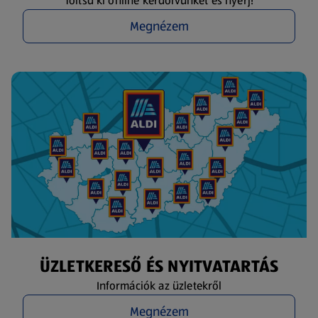
Töltsd ki online kérdőívünket és nyerj!
Megnézem
ÜZLETKERESŐ ÉS NYITVATARTÁS
Információk az üzletekről
Megnézem