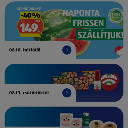
08.10. hétfőtől
08.13. csütörtöktől