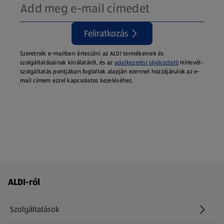
Feliratkozás
Szeretnék e-mailben értesülni az ALDI termékeinek és
szolgáltatásainak kínálatáról, és az
adatkezelési tájékoztató
Hírlevél-
szolgáltatás pontjában foglaltak alapján ezennel hozzájárulok az e-
mail címem ezzel kapcsolatos kezeléséhez.
Láblécmenü - további linkek
ALDI-ról
Szolgáltatások