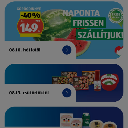
08.10. hétfőtől
08.13. csütörtöktől