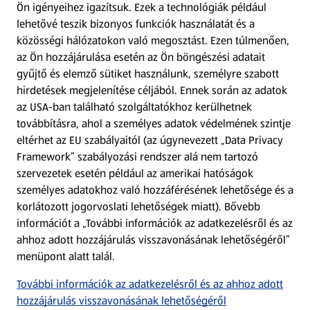
Ön igényeihez igazítsuk.
Ezek a technológiák például
lehetővé teszik bizonyos funkciók használatát és a
Fizetési lehetőségek
közösségi hálózatokon való megosztást. Ezen túlmenően,
az Ön hozzájárulása esetén az Ön böngészési adatait
ALDI utalványok
gyűjtő és elemző sütiket használunk, személyre szabott
hirdetések megjelenítése céljából. Ennek során az adatok
az USA-ban található szolgáltatókhoz kerülhetnek
Árcsökkentés
továbbításra, ahol a személyes adatok védelmének szintje
eltérhet az EU szabályaitól (az úgynevezett „Data Privacy
Adattörlő alkalmazás
Framework” szabályozási rendszer alá nem tartozó
szervezetek esetén például az amerikai hatóságok
Szervizpont
személyes adatokhoz való hozzáférésének lehetősége és a
(új oldalon nyílik meg)
korlátozott jogorvoslati lehetőségek miatt). Bővebb
információt a „További információk az adatkezelésről és az
Fedezz fel minket az interneten!
ahhoz adott hozzájárulás visszavonásának lehetőségéről”
menüpont alatt talál.
Töltsd le az ALDI Magyarország applikációt!
További információk az adatkezelésről és az ahhoz adott
hozzájárulás visszavonásának lehetőségéről