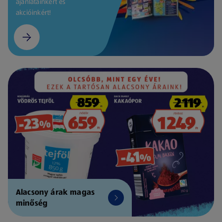
ajánlatainkért és
akcióinkért!
Alacsony árak magas
minőség