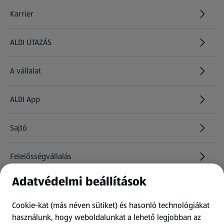
Karrier
(új oldalon nyílik meg)
ALDI UTAZÁS
(új oldalon nyílik meg)
A vállalat
ALDI App
Sajtó
Felelősségvállalás
Adatvédelmi beállítások
Információk
Cookie-kat (más néven sütiket) és hasonló technológiákat
Kérdőív
használunk, hogy weboldalunkat a lehető legjobban az