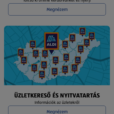
Töltsd ki online kérdőívünket és nyerj!
Megnézem
ÜZLETKERESŐ ÉS NYITVATARTÁS
Információk az üzletekről
Megnézem