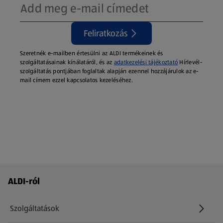
Feliratkozás
Szeretnék e-mailben értesülni az ALDI termékeinek és
szolgáltatásainak kínálatáról, és az
adatkezelési tájékoztató
Hírlevél-
szolgáltatás pontjában foglaltak alapján ezennel hozzájárulok az e-
mail címem ezzel kapcsolatos kezeléséhez.
Láblécmenü - további linkek
ALDI-ról
Szolgáltatások