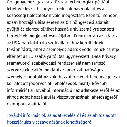
Ön igényeihez igazítsuk.
Ezek a technológiák például
lehetővé teszik bizonyos funkciók használatát és a
Fizetési lehetőségek
közösségi hálózatokon való megosztást. Ezen túlmenően,
az Ön hozzájárulása esetén az Ön böngészési adatait
ALDI utalványok
gyűjtő és elemző sütiket használunk, személyre szabott
hirdetések megjelenítése céljából. Ennek során az adatok
az USA-ban található szolgáltatókhoz kerülhetnek
Árcsökkentés
továbbításra, ahol a személyes adatok védelmének szintje
eltérhet az EU szabályaitól (az úgynevezett „Data Privacy
Adattörlő alkalmazás
Framework” szabályozási rendszer alá nem tartozó
szervezetek esetén például az amerikai hatóságok
Szervizpont
személyes adatokhoz való hozzáférésének lehetősége és a
(új oldalon nyílik meg)
korlátozott jogorvoslati lehetőségek miatt). Bővebb
információt a „További információk az adatkezelésről és az
Fedezz fel minket az interneten!
ahhoz adott hozzájárulás visszavonásának lehetőségéről”
menüpont alatt talál.
Töltsd le az ALDI Magyarország applikációt!
További információk az adatkezelésről és az ahhoz adott
hozzájárulás visszavonásának lehetőségéről