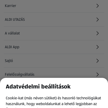
Karrier
(új oldalon nyílik meg)
ALDI UTAZÁS
(új oldalon nyílik meg)
A vállalat
ALDI App
Sajtó
Felelősségvállalás
Adatvédelmi beállítások
Információk
Cookie-kat (más néven sütiket) és hasonló technológiákat
Kérdőív
használunk, hogy weboldalunkat a lehető legjobban az