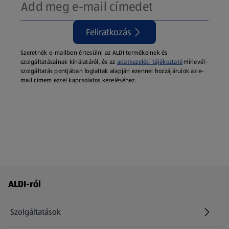
Feliratkozás
Szeretnék e-mailben értesülni az ALDI termékeinek és
szolgáltatásainak kínálatáról, és az
adatkezelési tájékoztató
Hírlevél-
szolgáltatás pontjában foglaltak alapján ezennel hozzájárulok az e-
mail címem ezzel kapcsolatos kezeléséhez.
Láblécmenü - további linkek
ALDI-ról
Szolgáltatások