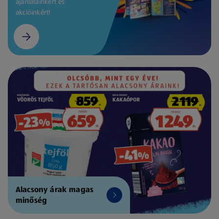
ajánlatainkért és
akcióinkért!
Alacsony árak magas
minőség