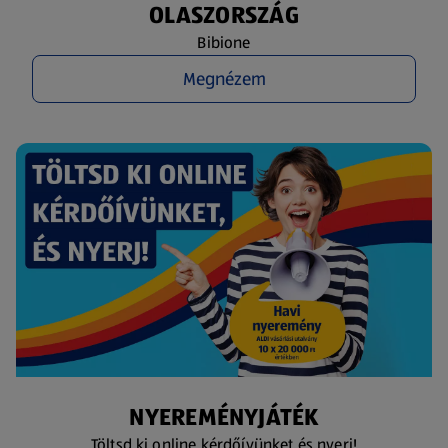
OLASZORSZÁG
Bibione
Megnézem
NYEREMÉNYJÁTÉK
Töltsd ki online kérdőívünket és nyerj!