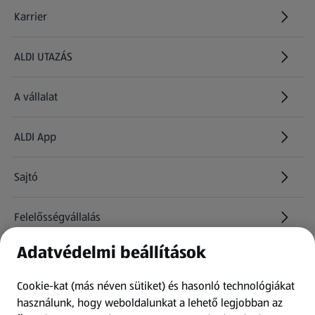
Karrier
(új oldalon nyílik meg)
ALDI UTAZÁS
(új oldalon nyílik meg)
A vállalat
ALDI App
Sajtó
Felelősségvállalás
Adatvédelmi beállítások
Információk
Cookie-kat (más néven sütiket) és hasonló technológiákat
Kérdőív
használunk, hogy weboldalunkat a lehető legjobban az