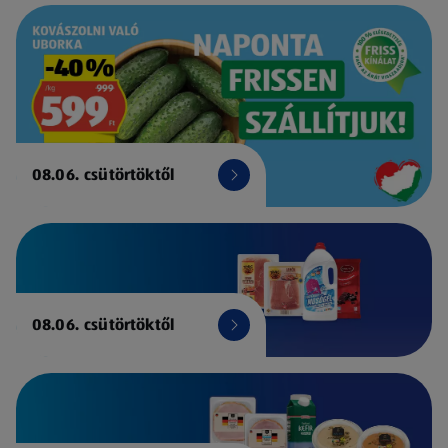
08.06. csütörtöktől
08.06. csütörtöktől