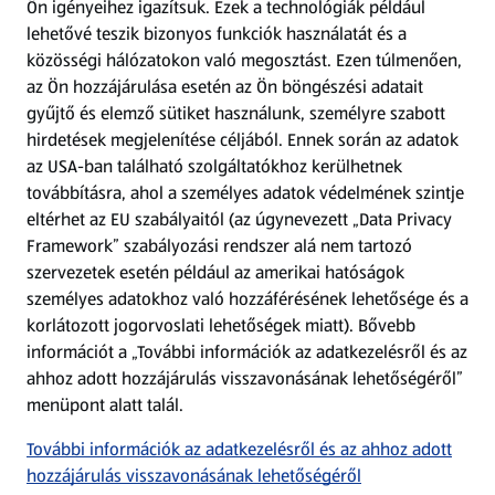
Ön igényeihez igazítsuk.
Ezek a technológiák például
lehetővé teszik bizonyos funkciók használatát és a
Fizetési lehetőségek
közösségi hálózatokon való megosztást. Ezen túlmenően,
az Ön hozzájárulása esetén az Ön böngészési adatait
ALDI utalványok
gyűjtő és elemző sütiket használunk, személyre szabott
hirdetések megjelenítése céljából. Ennek során az adatok
az USA-ban található szolgáltatókhoz kerülhetnek
Árcsökkentés
továbbításra, ahol a személyes adatok védelmének szintje
eltérhet az EU szabályaitól (az úgynevezett „Data Privacy
Adattörlő alkalmazás
Framework” szabályozási rendszer alá nem tartozó
szervezetek esetén például az amerikai hatóságok
Szervizpont
személyes adatokhoz való hozzáférésének lehetősége és a
(új oldalon nyílik meg)
korlátozott jogorvoslati lehetőségek miatt). Bővebb
információt a „További információk az adatkezelésről és az
Fedezz fel minket az interneten!
ahhoz adott hozzájárulás visszavonásának lehetőségéről”
menüpont alatt talál.
Töltsd le az ALDI Magyarország applikációt!
További információk az adatkezelésről és az ahhoz adott
hozzájárulás visszavonásának lehetőségéről