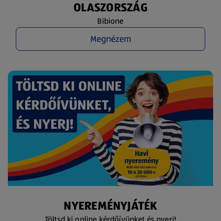
OLASZORSZÁG
Bibione
Megnézem
NYEREMÉNYJÁTÉK
Töltsd ki online kérdőívünket és nyerj!