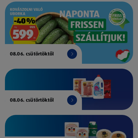
08.06. csütörtöktől
08.06. csütörtöktől