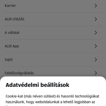
Karrier
(új oldalon nyílik meg)
ALDI UTAZÁS
(új oldalon nyílik meg)
A vállalat
ALDI App
Sajtó
Felelősségvállalás
Adatvédelmi beállítások
Információk
Cookie-kat (más néven sütiket) és hasonló technológiákat
Kérdőív
használunk, hogy weboldalunkat a lehető legjobban az