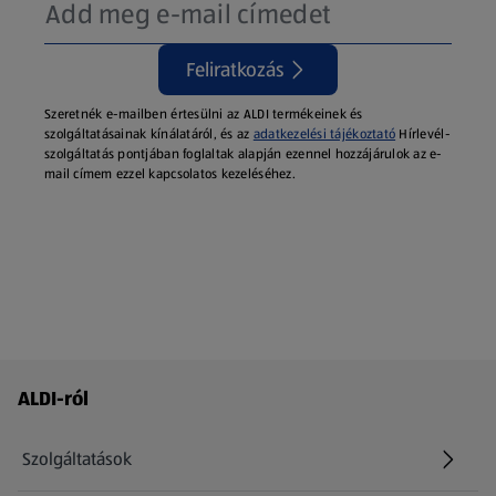
Feliratkozás
Szeretnék e-mailben értesülni az ALDI termékeinek és
szolgáltatásainak kínálatáról, és az
adatkezelési tájékoztató
Hírlevél-
szolgáltatás pontjában foglaltak alapján ezennel hozzájárulok az e-
mail címem ezzel kapcsolatos kezeléséhez.
Láblécmenü - további linkek
ALDI-ról
Szolgáltatások