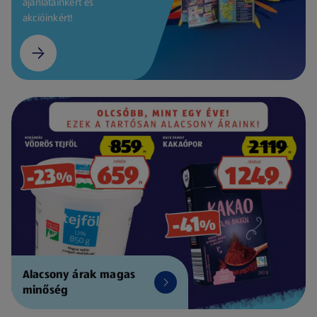
ajánlatainkért és
akcióinkért!
Alacsony árak magas
minőség