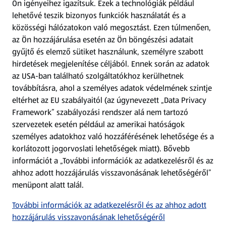
Ön igényeihez igazítsuk.
Ezek a technológiák például
lehetővé teszik bizonyos funkciók használatát és a
Fizetési lehetőségek
közösségi hálózatokon való megosztást. Ezen túlmenően,
az Ön hozzájárulása esetén az Ön böngészési adatait
ALDI utalványok
gyűjtő és elemző sütiket használunk, személyre szabott
hirdetések megjelenítése céljából. Ennek során az adatok
az USA-ban található szolgáltatókhoz kerülhetnek
Árcsökkentés
továbbításra, ahol a személyes adatok védelmének szintje
eltérhet az EU szabályaitól (az úgynevezett „Data Privacy
Adattörlő alkalmazás
Framework” szabályozási rendszer alá nem tartozó
szervezetek esetén például az amerikai hatóságok
Szervizpont
személyes adatokhoz való hozzáférésének lehetősége és a
(új oldalon nyílik meg)
korlátozott jogorvoslati lehetőségek miatt). Bővebb
információt a „További információk az adatkezelésről és az
Fedezz fel minket az interneten!
ahhoz adott hozzájárulás visszavonásának lehetőségéről”
menüpont alatt talál.
Töltsd le az ALDI Magyarország applikációt!
További információk az adatkezelésről és az ahhoz adott
hozzájárulás visszavonásának lehetőségéről