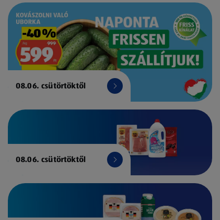
08.06. csütörtöktől
08.06. csütörtöktől