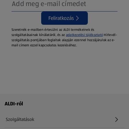
Feliratkozás
Szeretnék e-mailben értesülni az ALDI termékeinek és
szolgáltatásainak kínálatáról, és az
adatkezelési tájékoztató
Hírlevél-
szolgáltatás pontjában foglaltak alapján ezennel hozzájárulok az e-
mail címem ezzel kapcsolatos kezeléséhez.
Láblécmenü - további linkek
ALDI-ról
Szolgáltatások