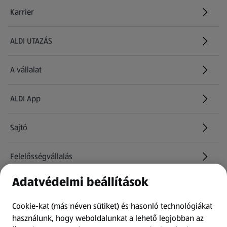
Karrier
(új oldalon nyílik meg)
ALDI UTAZÁS
(új oldalon nyílik meg)
A vállalat
ALDI App
Sajtó
Felelősségvállalás
Adatvédelmi beállítások
Információk
Cookie-kat (más néven sütiket) és hasonló technológiákat
Kérdőív
használunk, hogy weboldalunkat a lehető legjobban az