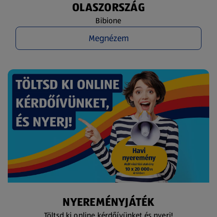
OLASZORSZÁG
Bibione
Megnézem
NYEREMÉNYJÁTÉK
Töltsd ki online kérdőívünket és nyerj!