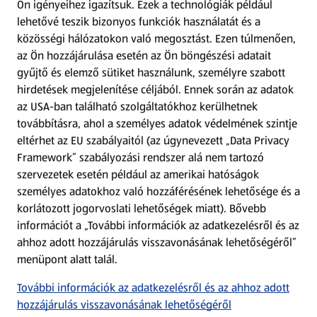
Ön igényeihez igazítsuk.
Ezek a technológiák például
lehetővé teszik bizonyos funkciók használatát és a
Fizetési lehetőségek
közösségi hálózatokon való megosztást. Ezen túlmenően,
az Ön hozzájárulása esetén az Ön böngészési adatait
ALDI utalványok
gyűjtő és elemző sütiket használunk, személyre szabott
hirdetések megjelenítése céljából. Ennek során az adatok
az USA-ban található szolgáltatókhoz kerülhetnek
Árcsökkentés
továbbításra, ahol a személyes adatok védelmének szintje
eltérhet az EU szabályaitól (az úgynevezett „Data Privacy
Adattörlő alkalmazás
Framework” szabályozási rendszer alá nem tartozó
szervezetek esetén például az amerikai hatóságok
Szervizpont
személyes adatokhoz való hozzáférésének lehetősége és a
(új oldalon nyílik meg)
korlátozott jogorvoslati lehetőségek miatt). Bővebb
információt a „További információk az adatkezelésről és az
Fedezz fel minket az interneten!
ahhoz adott hozzájárulás visszavonásának lehetőségéről”
menüpont alatt talál.
Töltsd le az ALDI Magyarország applikációt!
További információk az adatkezelésről és az ahhoz adott
hozzájárulás visszavonásának lehetőségéről