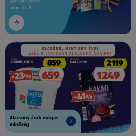
ajánlatainkért és
akcióinkért!
Alacsony árak magas
minőség